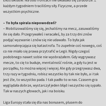
Ekstraklasie. Na obu frontach nie układało się za dobrze. Z
każdym tygodniem traciliśmy siły. Fizyczne, a przede
wszystkim psychiczne.
– To była spirala niepowodzeń?
– Mobilizowaliśmy się się, jechaliśmy na mecz, zasuwaliśmy
ile się dało. Przegrywałeś i wracałeś, by za trzy dni znów
podjąć wyzwanie i znów się nie udawało. To była jak
samonakręcająca się katastrofa. To zupełnie coś nowego, coś
co nie miało się prawa przytrafić w Legii. Nigdy czegoś
podobnego nawet sobie nie wyobrażałem. Gdy wygrywasz
mecze, to cię to buduje, mentalność rośnie, a gdy tu jest w
porządku, to można więcej i więcej. Ale gdy przegrywasz dwa,
trzy razy w tygodniu, robisz wszystko by tak nie było, a i tak
jest źle, to wszystko pada. I tak padło to w nas. Czasem gra
wyglądała dobrze, wystarczył jeden błąd i wszystko się sypało.
Tak w naszych głowach, jak i na boisku.
Liga Europy stała się dla nas bonusem, plusem do