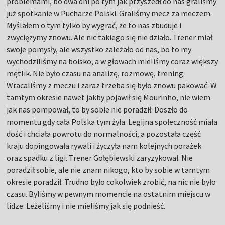
problemami, bo dwa dni po tym jak przyszedł do nas graliśmy
już spotkanie w Pucharze Polski. Graliśmy mecz za meczem.
Myślałem o tym tylko by wygrać, że to nas zbuduje i
zwyciężymy znowu. Ale nic takiego się nie działo. Trener miał
swoje pomysły, ale wszystko zależało od nas, bo to my
wychodziliśmy na boisko, a w głowach mieliśmy coraz większy
mętlik. Nie było czasu na analizę, rozmowę, trening.
Wracaliśmy z meczu i zaraz trzeba się było znowu pakować. W
tamtym okresie nawet jakby pojawił się Mourinho, nie wiem
jak nas pompował, to by sobie nie poradził. Doszło do
momentu gdy cała Polska tym żyła. Legijna społeczność miała
dość i chciała powrotu do normalności, a pozostała część
kraju dopingowała rywali i życzyła nam kolejnych porażek
oraz spadku z ligi. Trener Gołębiewski zaryzykował. Nie
poradził sobie, ale nie znam nikogo, kto by sobie w tamtym
okresie poradził. Trudno było cokolwiek zrobić, na nic nie było
czasu. Byliśmy w pewnym momencie na ostatnim miejscu w
lidze. Leżeliśmy i nie mieliśmy jak się podnieść.