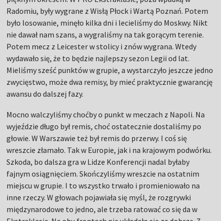
Radomiu, były wygrane z Wisłą Płock i Wartą Poznań. Potem
było losowanie, minęło kilka dni i lecieliśmy do Moskwy. Nikt
nie dawał nam szans, a wygraliśmy na tak gorącym terenie.
Potem mecz z Leicester w stolicy i znów wygrana. Wtedy
wydawało się, że to będzie najlepszy sezon Legii od lat.
Mieliśmy sześć punktów w grupie, a wystarczyło jeszcze jedno
zwycięstwo, może dwa remisy, by mieć praktycznie gwarancję
awansu do dalszej fazy.
Mocno walczyliśmy choćby o punkt w meczach z Napoli. Na
wyjeździe długo był remis, choć ostatecznie dostaliśmy po
głowie. W Warszawie też był remis do przerwy. I coś się
wreszcie złamało. Tak w Europie, jak i na krajowym podwórku.
Szkoda, bo dalsza gra w Lidze Konferencji nadal byłaby
fajnym osiągnięciem. Skończyliśmy wreszcie na ostatnim
miejscu w grupie. I to wszystko trwało i promieniowało na
inne rzeczy. W głowach pojawiała się myśl, że rozgrywki
międzynarodowe to jedno, ale trzeba ratować co się da w