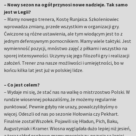
– Nowy sezon na ogół przynosi nowe nadzieje. Tak samo
jest w Legii?
– Mamy nowego trenera, Kostę Runjaica. Szkoleniowiec
wprowadza zmiany, przede wszystkim w organizacji gry.
Ćwiczone są różne ustawienia, ale tym wiodącym jest to z
jednym defensywnym pomocnikiem. Mamy wiele taktyki. Jest
wymienność pozycji, mnóstwo zajęć z piłkami i wszystko na
sporej intensywności. Uczymy się jego filozofii gry i realizacji
założeń. Trener zna nasze możliwości i umiejętności, bo w
końcu kilka lat jest już w polskiej lidze.
– Co jest celem?
– Wydaje mi się, że stać nas na walkę o mistrzostwo Polski. W
rundzie wiosennej pokazaliśmy, że możemy regularnie
punktować. Pewnie gdyby nie urazy, powalczylibyśmy o
więcej. Odeszli od nas po sezonie Hołownia czy Pekhart.
Finalnie został Wszołek. Pojawili się Hładun, Pich, Baku,
Augustyniak i Kramer. Wiosna wyglądała dużo lepiej niż jesień,
a teraz skład osobowo mamy mocniejszy, pozycje są lepiej