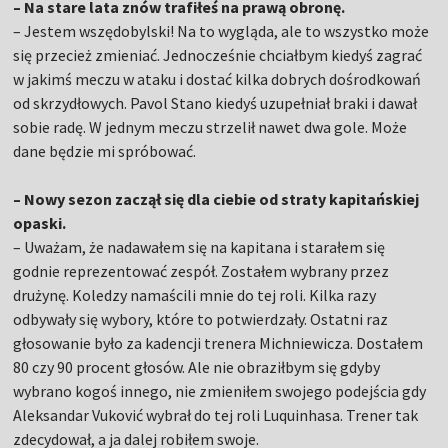
– Na stare lata znów trafiłeś na prawą obronę.
– Jestem wszędobylski! Na to wygląda, ale to wszystko może
się przecież zmieniać. Jednocześnie chciałbym kiedyś zagrać
w jakimś meczu w ataku i dostać kilka dobrych dośrodkowań
od skrzydłowych. Pavol Stano kiedyś uzupełniał braki i dawał
sobie radę. W jednym meczu strzelił nawet dwa gole. Może
dane będzie mi spróbować.
– Nowy sezon zaczął się dla ciebie od straty kapitańskiej
opaski.
– Uważam, że nadawałem się na kapitana i starałem się
godnie reprezentować zespół. Zostałem wybrany przez
drużynę. Koledzy namaścili mnie do tej roli. Kilka razy
odbywały się wybory, które to potwierdzały. Ostatni raz
głosowanie było za kadencji trenera Michniewicza. Dostałem
80 czy 90 procent głosów. Ale nie obraziłbym się gdyby
wybrano kogoś innego, nie zmieniłem swojego podejścia gdy
Aleksandar Vuković wybrał do tej roli Luquinhasa. Trener tak
zdecydował, a ja dalej robiłem swoje.