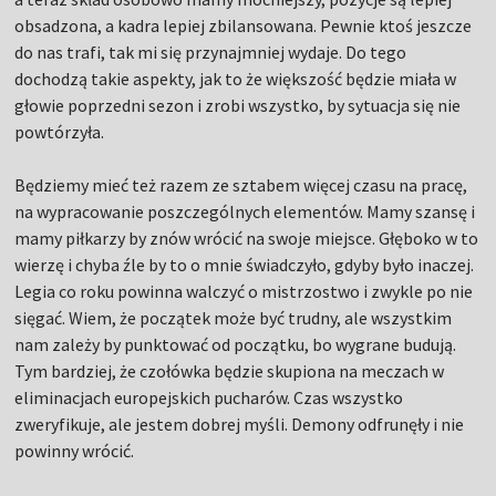
obsadzona, a kadra lepiej zbilansowana. Pewnie ktoś jeszcze
do nas trafi, tak mi się przynajmniej wydaje. Do tego
dochodzą takie aspekty, jak to że większość będzie miała w
głowie poprzedni sezon i zrobi wszystko, by sytuacja się nie
powtórzyła.
Będziemy mieć też razem ze sztabem więcej czasu na pracę,
na wypracowanie poszczególnych elementów. Mamy szansę i
mamy piłkarzy by znów wrócić na swoje miejsce. Głęboko w to
wierzę i chyba źle by to o mnie świadczyło, gdyby było inaczej.
Legia co roku powinna walczyć o mistrzostwo i zwykle po nie
sięgać. Wiem, że początek może być trudny, ale wszystkim
nam zależy by punktować od początku, bo wygrane budują.
Tym bardziej, że czołówka będzie skupiona na meczach w
eliminacjach europejskich pucharów. Czas wszystko
zweryfikuje, ale jestem dobrej myśli. Demony odfrunęły i nie
powinny wrócić.