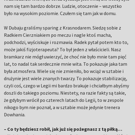
nam się tam bardzo dobrze. Ludzie, otoczenie – wszystko
było na wysokim poziomie. Czułem się tam jak w domu.
W Dubaju graliśmy sparing z Krasnodarem. Siedzę sobie z
Radkiem Cierzniakiem po meczu i nagle ktoś macha,
podchodzi, wyściskuje i rozmawia. Radek pytał potem kto to,
może jakiś fizjoterapeuta? To był jeden z właścicieli. Nasz
bramkarz nie mógł uwierzyć, że choć nie było mnie tam pięć
lat, to nadal tak serdecznie mnie wita. To pokazuje jaka tam
była atmosfera. Wiele się nie zmieniło, bo wciąż w sztabie i
drużynie jest wiele znanych twarzy. To pokazuje stabilizację,
czyli coś, czego w Legii mi bardzo brakuje i chciałbym abyśmy
doszli do takiego poziomu. Niestety, na razie fakty są takie,
że gdybym wrócił po czterech latach do Legii, to w zespole
nikogo bym nie poznał, a w sztabie może jedynie trenera
Dowhania.
– Co ty będziesz robił, jak już się pożegnasz z tą piłką…