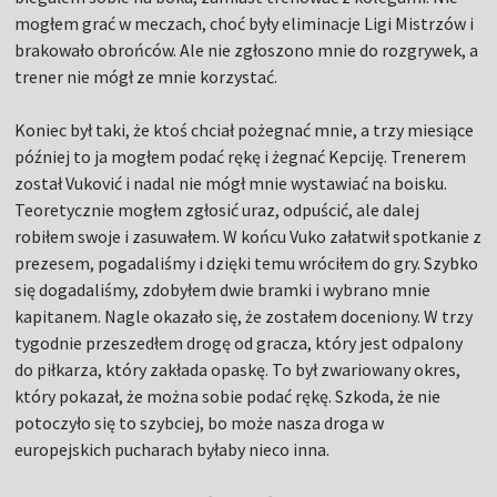
mogłem grać w meczach, choć były eliminacje Ligi Mistrzów i
brakowało obrońców. Ale nie zgłoszono mnie do rozgrywek, a
trener nie mógł ze mnie korzystać.
Koniec był taki, że ktoś chciał pożegnać mnie, a trzy miesiące
później to ja mogłem podać rękę i żegnać Kepciję. Trenerem
został Vuković i nadal nie mógł mnie wystawiać na boisku.
Teoretycznie mogłem zgłosić uraz, odpuścić, ale dalej
robiłem swoje i zasuwałem. W końcu Vuko załatwił spotkanie z
prezesem, pogadaliśmy i dzięki temu wróciłem do gry. Szybko
się dogadaliśmy, zdobyłem dwie bramki i wybrano mnie
kapitanem. Nagle okazało się, że zostałem doceniony. W trzy
tygodnie przeszedłem drogę od gracza, który jest odpalony
do piłkarza, który zakłada opaskę. To był zwariowany okres,
który pokazał, że można sobie podać rękę. Szkoda, że nie
potoczyło się to szybciej, bo może nasza droga w
europejskich pucharach byłaby nieco inna.