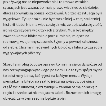
przeżywają nasze niepowodzenia i rozmowa w takich
sytuacjach jest ważna, bo mają prawo wiedzieć co się dzieje,
dlaczego wyniki są poniżej oczekiwań. A przecież sytuacja była
wyjątkowa. Tylu porażek nie było wcześniej w całej stuletniej
historii klubu. Nie ma więc co się dziwić, że pojawiała się złość,
ironia czy szydera w okrzykach z trybun. Musi być między
zawodnikami a kibicami nic porozumienia, miejsce na
rozmowę, wzajemny szacunek. Żyjemy w pewnej zależności
od siebie. Chcemy mieć świetnych kibiców, a kibice życzą sobie
wygrywających piłkarzy.
Skoro fani robią topowe oprawy, to nie ma się co dziwić, że od
nas też wymagają wysokiego poziomu. Poza tym spójrzmy na
to od strony kibica, który jest na każdym meczu. Wydaje
pieniądze na bilety, na szalik, jeździ na wyjazdy, poświęca
część życia klubowi, a otrzymuje w zamian ósmą porażkę z
rzędu i przedostatnie miejsce w tabeli. Rozumiem ich i mogę
obiecać, że w tym sezonie będzie lepiej.