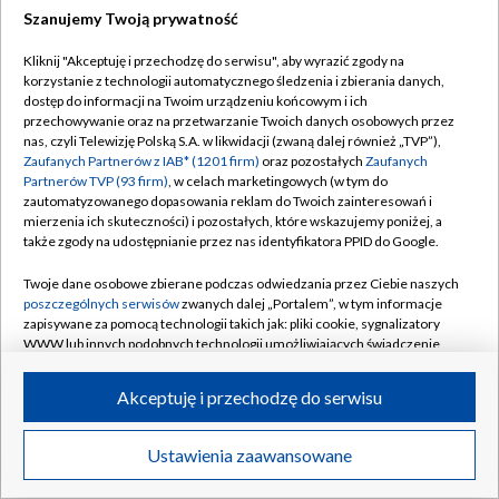
Szanujemy Twoją prywatność
Piotr Kamieniecki
Kliknij "Akceptuję i przechodzę do serwisu", aby wyrazić zgody na
korzystanie z technologii automatycznego śledzenia i zbierania danych,
OBSERWUJ
dostęp do informacji na Twoim urządzeniu końcowym i ich
przechowywanie oraz na przetwarzanie Twoich danych osobowych przez
Warszawski dziennikarz TVPSPORT.PL. Piłka nożna, to przede
nas, czyli Telewizję Polską S.A. w likwidacji (zwaną dalej również „TVP”),
wszystkim. Najlepiej w krajowym, ekstraklasowym wydaniu.
Zaufanych Partnerów z IAB* (1201 firm)
oraz pozostałych
Zaufanych
Partnerów TVP (93 firm)
, w celach marketingowych (w tym do
zautomatyzowanego dopasowania reklam do Twoich zainteresowań i
mierzenia ich skuteczności) i pozostałych, które wskazujemy poniżej, a
także zgody na udostępnianie przez nas identyfikatora PPID do Google.
ŹRÓDŁO:
TVPSPORT.PL
Twoje dane osobowe zbierane podczas odwiedzania przez Ciebie naszych
poszczególnych serwisów
zwanych dalej „Portalem”, w tym informacje
#ARTUR JĘDRZEJCZYK
#LEGIA WARSZAWA
zapisywane za pomocą technologii takich jak: pliki cookie, sygnalizatory
WWW lub innych podobnych technologii umożliwiających świadczenie
#PKO EKSTRAKLASA
#REPREZENTACJA POLSKI
dopasowanych i bezpiecznych usług, personalizację treści oraz reklam,
udostępnianie funkcji mediów społecznościowych oraz analizowanie
#CZESŁAW MICHNIEWICZ
#KOSTA RUNJAIC
Akceptuję i przechodzę do serwisu
ruchu w Internecie.
#MAREK GOŁĘBIEWSKI
#RADOSŁAW KUCHARSKI
Twoje dane osobowe zbierane podczas odwiedzania przez Ciebie
Ustawienia zaawansowane
News
Transmisje
Wideo
Więcej
poszczególnych serwisów
na Portalu, takie jak adresy IP, identyfikatory
#IVAN KEPCIJA
Twoich urządzeń końcowych i identyfikatory plików cookie, informacje o