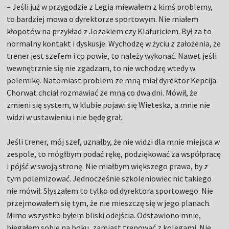
– Jeśli już w przygodzie z Legią miewałem z kimś problemy,
to bardziej mowa o dyrektorze sportowym. Nie miałem
kłopotów na przykład z Jozakiem czy Klafuriciem. Był za to
normalny kontakt i dyskusje. Wychodzę w życiu z założenia, że
trener jest szefem i co powie, to należy wykonać. Nawet jeśli
wewnętrznie się nie zgadzam, to nie wchodzę wtedy w
polemikę. Natomiast problem ze mną miał dyrektor Kepcija.
Chorwat chciał rozmawiać ze mną co dwa dni. Mówił, że
zmieni się system, w klubie pojawi się Wieteska, a mnie nie
widzi w ustawieniu i nie będę grał.
Jeśli trener, mój szef, uznałby, że nie widzi dla mnie miejsca w
zespole, to mógłbym podać rękę, podziękować za współpracę
i pójść w swoją stronę. Nie miałbym większego prawa, by z
tym polemizować. Jednocześnie szkoleniowiec nic takiego
nie mówił. Słyszałem to tylko od dyrektora sportowego. Nie
przejmowałem się tym, że nie mieszczę się w jego planach.
Mimo wszystko byłem bliski odejścia. Odstawiono mnie,
biegałem sobie na boku, zamiast trenować z kolegami. Nie