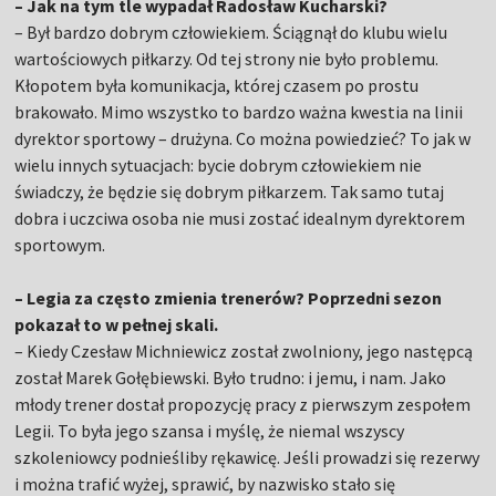
– Jak na tym tle wypadał Radosław Kucharski?
– Był bardzo dobrym człowiekiem. Ściągnął do klubu wielu
wartościowych piłkarzy. Od tej strony nie było problemu.
Kłopotem była komunikacja, której czasem po prostu
brakowało. Mimo wszystko to bardzo ważna kwestia na linii
dyrektor sportowy – drużyna. Co można powiedzieć? To jak w
wielu innych sytuacjach: bycie dobrym człowiekiem nie
świadczy, że będzie się dobrym piłkarzem. Tak samo tutaj
dobra i uczciwa osoba nie musi zostać idealnym dyrektorem
sportowym.
– Legia za często zmienia trenerów? Poprzedni sezon
pokazał to w pełnej skali.
– Kiedy Czesław Michniewicz został zwolniony, jego następcą
został Marek Gołębiewski. Było trudno: i jemu, i nam. Jako
młody trener dostał propozycję pracy z pierwszym zespołem
Legii. To była jego szansa i myślę, że niemal wszyscy
szkoleniowcy podnieśliby rękawicę. Jeśli prowadzi się rezerwy
i można trafić wyżej, sprawić, by nazwisko stało się