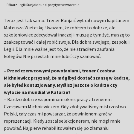
Piłkarz Legii: Runjaic budzi pozytywne wrażenia
Teraz jest tak samo. Trener Runjaić wybrał nowym kapitanem
Mateusza Wieteskę. Uważam, że robiłem to dobrze, ale
szkoleniowiec zdecydował inaczej i muszę z tym żyć, muszę to
zaakceptować i dalej robić swoje. Dla dobra swojego, zespołu i
Legii. Dla mnie ważne jest to, że nie straciłem zaufania
kolegów. Nie przestali mnie lubić czy szanować.
– Przed czerwcowymi powołaniami, trener Czesław
Michniewicz przyznał, że mógłbyś dostać szansę w kadrze,
ale byłeś kontuzjowany. Myślisz jeszcze o kadrze czy
wylocie na mundial w Katarze?
– Bardzo dobrze wspominam okres pracy z trenerem
Czesławem Michniewiczem. Gdy zdobywaliśmy mistrzostwo
Polski, cały czas mi powtarzał, że powinienem grać w
reprezentacji. Kiedy został selekcjonerem, nie mógł mnie
powołać. Najpierw rehabilitowałem się po złamaniu