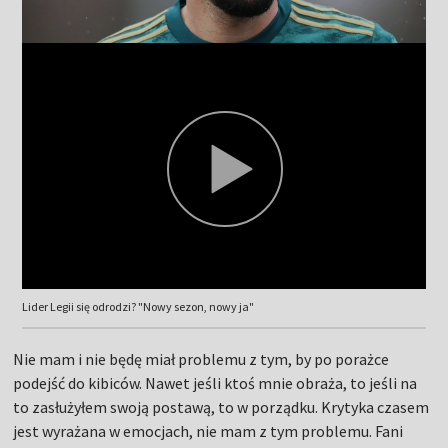
Lider Legii się odrodzi? "Nowy sezon, nowy ja"
Nie mam i nie będę miał problemu z tym, by po porażce
podejść do kibiców. Nawet jeśli ktoś mnie obraża, to jeśli na
to zasłużyłem swoją postawą, to w porządku. Krytyka czasem
jest wyrażana w emocjach, nie mam z tym problemu. Fani