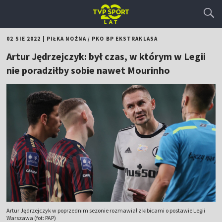
02 SIE 2022
|
PIŁKA NOŻNA
/
PKO BP EKSTRAKLASA
Artur Jędrzejczyk: był czas, w którym w Legii
nie poradziłby sobie nawet Mourinho
Artur Jędrzejczyk w poprzednim sezonie rozmawiał z kibicami o postawie Legii
Warszawa (fot: PAP)