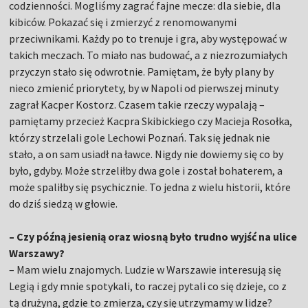
codzienności. Mogliśmy zagrać fajne mecze: dla siebie, dla
kibiców. Pokazać się i zmierzyć z renomowanymi
przeciwnikami. Każdy po to trenuje i gra, aby występować w
takich meczach. To miało nas budować, a z niezrozumiałych
przyczyn stało się odwrotnie. Pamiętam, że były plany by
nieco zmienić priorytety, by w Napoli od pierwszej minuty
zagrał Kacper Kostorz. Czasem takie rzeczy wypalają –
pamiętamy przecież Kacpra Skibickiego czy Macieja Rosołka,
którzy strzelali gole Lechowi Poznań. Tak się jednak nie
stało, a on sam usiadł na ławce. Nigdy nie dowiemy się co by
było, gdyby. Może strzeliłby dwa gole i został bohaterem, a
może spaliłby się psychicznie. To jedna z wielu historii, które
do dziś siedzą w głowie.
– Czy późną jesienią oraz wiosną było trudno wyjść na ulice
Warszawy?
– Mam wielu znajomych. Ludzie w Warszawie interesują się
Legią i gdy mnie spotykali, to raczej pytali co się dzieje, co z
tą drużyną, gdzie to zmierza, czy się utrzymamy w lidze?