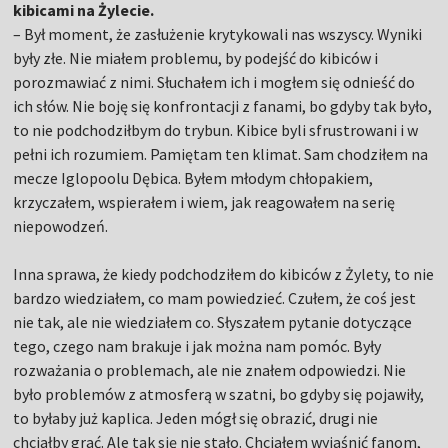
kibicami na Żylecie.
– Był moment, że zasłużenie krytykowali nas wszyscy. Wyniki
były złe. Nie miałem problemu, by podejść do kibiców i
porozmawiać z nimi. Słuchałem ich i mogłem się odnieść do
ich słów. Nie boję się konfrontacji z fanami, bo gdyby tak było,
to nie podchodziłbym do trybun. Kibice byli sfrustrowani i w
pełni ich rozumiem. Pamiętam ten klimat. Sam chodziłem na
mecze Iglopoolu Dębica. Byłem młodym chłopakiem,
krzyczałem, wspierałem i wiem, jak reagowałem na serię
niepowodzeń.
Inna sprawa, że kiedy podchodziłem do kibiców z Żylety, to nie
bardzo wiedziałem, co mam powiedzieć. Czułem, że coś jest
nie tak, ale nie wiedziałem co. Słyszałem pytanie dotyczące
tego, czego nam brakuje i jak można nam pomóc. Były
rozważania o problemach, ale nie znałem odpowiedzi. Nie
było problemów z atmosferą w szatni, bo gdyby się pojawiły,
to byłaby już kaplica. Jeden mógł się obrazić, drugi nie
chciałby grać. Ale tak się nie stało. Chciałem wyjaśnić fanom,