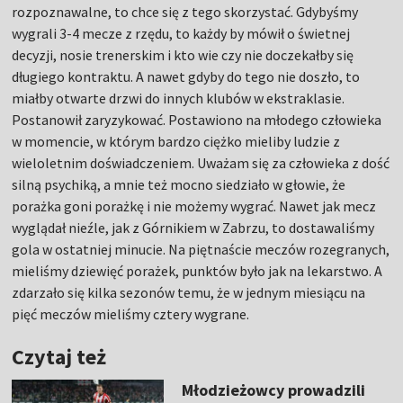
rozpoznawalne, to chce się z tego skorzystać. Gdybyśmy
wygrali 3-4 mecze z rzędu, to każdy by mówił o świetnej
decyzji, nosie trenerskim i kto wie czy nie doczekałby się
długiego kontraktu. A nawet gdyby do tego nie doszło, to
miałby otwarte drzwi do innych klubów w ekstraklasie.
Postanowił zaryzykować. Postawiono na młodego człowieka
w momencie, w którym bardzo ciężko mieliby ludzie z
wieloletnim doświadczeniem. Uważam się za człowieka z dość
silną psychiką, a mnie też mocno siedziało w głowie, że
porażka goni porażkę i nie możemy wygrać. Nawet jak mecz
wyglądał nieźle, jak z Górnikiem w Zabrzu, to dostawaliśmy
gola w ostatniej minucie. Na piętnaście meczów rozegranych,
mieliśmy dziewięć porażek, punktów było jak na lekarstwo. A
zdarzało się kilka sezonów temu, że w jednym miesiącu na
pięć meczów mieliśmy cztery wygrane.
Czytaj też
Młodzieżowcy prowadzili