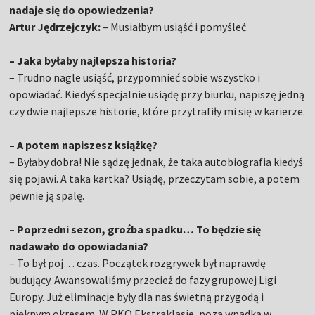
nadaje się do opowiedzenia?
Artur Jędrzejczyk:
– Musiałbym usiąść i pomyśleć.
– Jaka byłaby najlepsza historia?
– Trudno nagle usiąść, przypomnieć sobie wszystko i
opowiadać. Kiedyś specjalnie usiądę przy biurku, napiszę jedną
czy dwie najlepsze historie, które przytrafiły mi się w karierze.
– A potem napiszesz książkę?
– Byłaby dobra! Nie sądzę jednak, że taka autobiografia kiedyś
się pojawi. A taka kartka? Usiądę, przeczytam sobie, a potem
pewnie ją spalę.
– Poprzedni sezon, groźba spadku… To będzie się
nadawało do opowiadania?
– To był poj… czas. Początek rozgrywek był naprawdę
budujący. Awansowaliśmy przecież do fazy grupowej Ligi
Europy. Już eliminacje były dla nas świetną przygodą i
pięknym okresem. W PKO Ekstraklasie, poza wpadką w