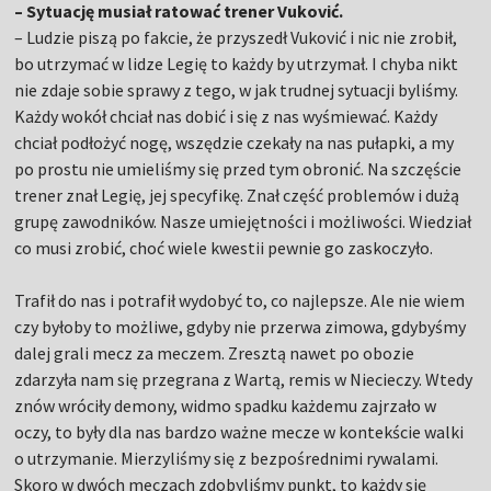
– Sytuację musiał ratować trener Vuković.
– Ludzie piszą po fakcie, że przyszedł Vuković i nic nie zrobił,
bo utrzymać w lidze Legię to każdy by utrzymał. I chyba nikt
nie zdaje sobie sprawy z tego, w jak trudnej sytuacji byliśmy.
Każdy wokół chciał nas dobić i się z nas wyśmiewać. Każdy
chciał podłożyć nogę, wszędzie czekały na nas pułapki, a my
po prostu nie umieliśmy się przed tym obronić. Na szczęście
trener znał Legię, jej specyfikę. Znał część problemów i dużą
grupę zawodników. Nasze umiejętności i możliwości. Wiedział
co musi zrobić, choć wiele kwestii pewnie go zaskoczyło.
Trafił do nas i potrafił wydobyć to, co najlepsze. Ale nie wiem
czy byłoby to możliwe, gdyby nie przerwa zimowa, gdybyśmy
dalej grali mecz za meczem. Zresztą nawet po obozie
zdarzyła nam się przegrana z Wartą, remis w Niecieczy. Wtedy
znów wróciły demony, widmo spadku każdemu zajrzało w
oczy, to były dla nas bardzo ważne mecze w kontekście walki
o utrzymanie. Mierzyliśmy się z bezpośrednimi rywalami.
Skoro w dwóch meczach zdobyliśmy punkt, to każdy się