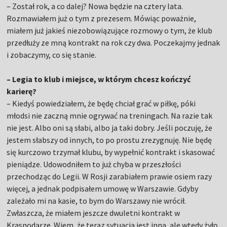
– Został rok, a co dalej? Nowa będzie na cztery lata.
Rozmawiałem już o tym z prezesem. Mówiąc poważnie,
miałem już jakieś niezobowiązujące rozmowy o tym, że klub
przedłuży ze mną kontrakt na rok czy dwa. Poczekajmy jednak
i zobaczymy, co się stanie.
– Legia to klub i miejsce, w którym chcesz kończyć
karierę?
– Kiedyś powiedziałem, że będę chciał grać w piłkę, póki
młodsi nie zaczną mnie ogrywać na treningach. Na razie tak
nie jest. Albo oni są słabi, albo ja taki dobry. Jeśli poczuję, że
jestem słabszy od innych, to po prostu zrezygnuję. Nie będę
się kurczowo trzymał klubu, by wypełnić kontrakt i skasować
pieniądze. Udowodniłem to już chyba w przeszłości
przechodząc do Legii. W Rosji zarabiałem prawie osiem razy
więcej, a jednak podpisałem umowę w Warszawie. Gdyby
zależało mi na kasie, to bym do Warszawy nie wrócił.
Zwłaszcza, że miałem jeszcze dwuletni kontrakt w
Krasnodarze. Wiem, że teraz sytuacja jest inna, ale wtedy żyło