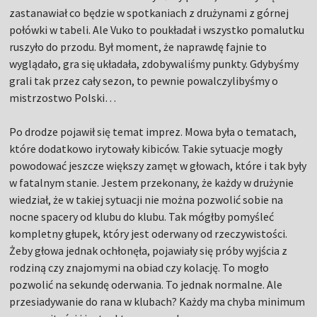
zastanawiał co będzie w spotkaniach z drużynami z górnej
połówki w tabeli. Ale Vuko to poukładał i wszystko pomalutku
ruszyło do przodu. Był moment, że naprawdę fajnie to
wyglądało, gra się układała, zdobywaliśmy punkty. Gdybyśmy
grali tak przez cały sezon, to pewnie powalczylibyśmy o
mistrzostwo Polski…
Po drodze pojawił się temat imprez. Mowa była o tematach,
które dodatkowo irytowały kibiców. Takie sytuacje mogły
powodować jeszcze większy zamęt w głowach, które i tak były
w fatalnym stanie. Jestem przekonany, że każdy w drużynie
wiedział, że w takiej sytuacji nie można pozwolić sobie na
nocne spacery od klubu do klubu. Tak mógłby pomyśleć
kompletny głupek, który jest oderwany od rzeczywistości.
Żeby głowa jednak ochłonęła, pojawiały się próby wyjścia z
rodziną czy znajomymi na obiad czy kolację. To mogło
pozwolić na sekundę oderwania. To jednak normalne. Ale
przesiadywanie do rana w klubach? Każdy ma chyba minimum