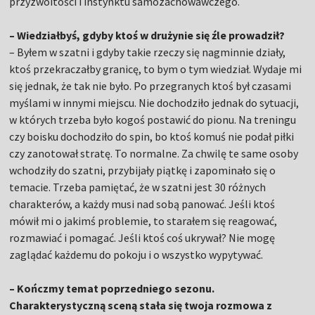
przyzwoitości i instynktu samozachowawczego.
– Wiedziałbyś, gdyby ktoś w drużynie się źle prowadził?
– Byłem w szatni i gdyby takie rzeczy się nagminnie działy,
ktoś przekraczałby granicę, to bym o tym wiedział. Wydaje mi
się jednak, że tak nie było. Po przegranych ktoś był czasami
myślami w innymi miejscu. Nie dochodziło jednak do sytuacji,
w których trzeba było kogoś postawić do pionu. Na treningu
czy boisku dochodziło do spin, bo ktoś komuś nie podał piłki
czy zanotował stratę. To normalne. Za chwilę te same osoby
wchodziły do szatni, przybijały piątkę i zapominało się o
temacie. Trzeba pamiętać, że w szatni jest 30 różnych
charakterów, a każdy musi nad sobą panować. Jeśli ktoś
mówił mi o jakimś problemie, to starałem się reagować,
rozmawiać i pomagać. Jeśli ktoś coś ukrywał? Nie mogę
zaglądać każdemu do pokoju i o wszystko wypytywać.
– Kończmy temat poprzedniego sezonu.
Charakterystyczną sceną stała się twoja rozmowa z