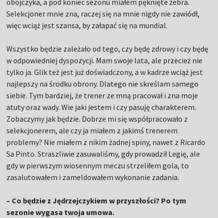
obojczyka, a pod koniec sezonu miałem pęknięte żebra.
Selekcjoner mnie zna, raczej się na mnie nigdy nie zawiódł,
więc wciąż jest szansa, by załapać się na mundial.
Wszystko będzie zależało od tego, czy będę zdrowy i czy będę
w odpowiedniej dyspozycji. Mam swoje lata, ale przecież nie
tylko ja. Glik też jest już doświadczony, a w kadrze wciąż jest
najlepszy na środku obrony. Dlatego nie skreślam samego
siebie. Tym bardziej, że trener ze mną pracował i zna moje
atuty oraz wady. Wie jaki jestem i czy pasuję charakterem.
Zobaczymy jak będzie. Dobrze mi się współpracowało z
selekcjonerem, ale czy ja miałem z jakimś trenerem
problemy? Nie miałem z nikim żadnej spiny, nawet z Ricardo
Sa Pinto. Straszliwie zasuwaliśmy, gdy prowadził Legię, ale
gdy w pierwszym wiosennym meczu strzeliłem gola, to
zasalutowałem i zameldowałem wykonanie zadania.
– Co będzie z Jędrzejczykiem w przyszłości? Po tym
sezonie wygasa twoja umowa.