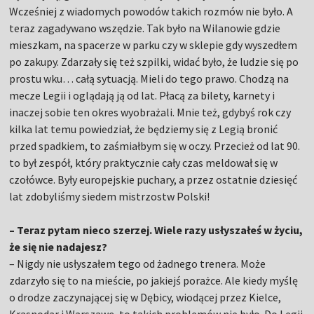
Wcześniej z wiadomych powodów takich rozmów nie było. A
teraz zagadywano wszędzie. Tak było na Wilanowie gdzie
mieszkam, na spacerze w parku czy w sklepie gdy wyszedłem
po zakupy. Zdarzały się też szpilki, widać było, że ludzie się po
prostu wku… całą sytuacją. Mieli do tego prawo. Chodzą na
mecze Legii i oglądają ją od lat. Płacą za bilety, karnety i
inaczej sobie ten okres wyobrażali. Mnie też, gdybyś rok czy
kilka lat temu powiedział, że będziemy się z Legią bronić
przed spadkiem, to zaśmiałbym się w oczy. Przecież od lat 90.
to był zespół, który praktycznie cały czas meldował się w
czołówce. Były europejskie puchary, a przez ostatnie dziesięć
lat zdobyliśmy siedem mistrzostw Polski!
– Teraz pytam nieco szerzej. Wiele razy usłyszałeś w życiu,
że się nie nadajesz?
– Nigdy nie usłyszałem tego od żadnego trenera. Może
zdarzyło się to na mieście, po jakiejś porażce. Ale kiedy myślę
o drodze zaczynającej się w Dębicy, wiodącej przez Kielce,