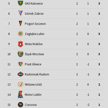
5
GKS Katowice
2
1
3
6
Górnik Zabrze
1
1
3
7
Pogoń Szczecin
2
1
3
8
Zagłębie Lubin
2
0
3
9
Wisła Kraków
2
0
3
Śląsk Wrocław
10
2
0
3
11
Piast Gliwice
2
-1
3
12
Radomiak Radom
2
-1
3
13
Widzew Łódź
2
0
2
Motor Lublin
14
2
-1
1
15
Cracovia
2
-2
1