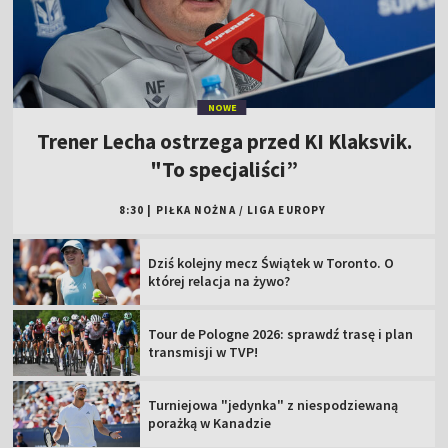
NOWE
Trener Lecha ostrzega przed KI Klaksvik.
"To specjaliści”
8:30
|
PIŁKA NOŻNA
/
LIGA EUROPY
Dziś kolejny mecz Świątek w Toronto. O
której relacja na żywo?
Tour de Pologne 2026: sprawdź trasę i plan
transmisji w TVP!
Turniejowa "jedynka" z niespodziewaną
porażką w Kanadzie