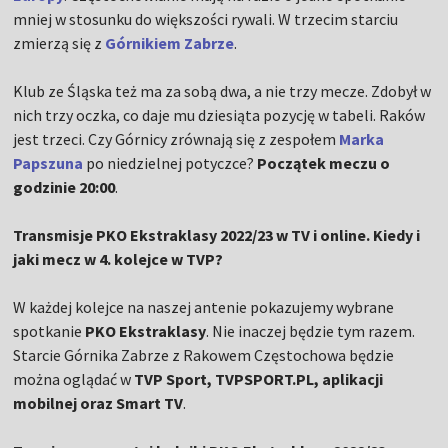
mniej w stosunku do większości rywali. W trzecim starciu
zmierzą się z
Górnikiem Zabrze
.
Klub ze Śląska też ma za sobą dwa, a nie trzy mecze. Zdobył w
nich trzy oczka, co daje mu dziesiąta pozycję w tabeli. Raków
jest trzeci. Czy Górnicy zrównają się z zespołem
Marka
Papszuna
po niedzielnej potyczce?
Początek meczu o
godzinie 20:00
.
Transmisje PKO Ekstraklasy 2022/23 w TV i online. Kiedy i
jaki mecz w 4. kolejce w TVP?
W każdej kolejce na naszej antenie pokazujemy wybrane
spotkanie
PKO Ekstraklasy
. Nie inaczej będzie tym razem.
Starcie Górnika Zabrze z Rakowem Częstochowa będzie
można oglądać w
TVP Sport, TVPSPORT.PL, aplikacji
mobilnej oraz Smart TV
.