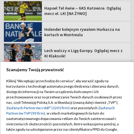
Hapoel Tel Awiw – GKS Katowice. Oglądaj
mecz el. LK! [NA ŻYWO]
Holender kolejnym rywalem Hurkacza na
kortach w Montrealu
Lech walczy o Ligę Europy. Oglądaj mecz z
KI Klaksvik!
Szanujemy Twoją prywatność
Kliknij "Akceptuję i przechodzę do serwisu", aby wyrazić zgody na
korzystanie z technologii automatycznego śledzenia i zbierania danych,
TVP
dostęp do informacji na Twoim urządzeniu końcowym i ich
Abonament TVP
Regulamin TVP
przechowywanie oraz na przetwarzanie Twoich danych osobowych przez
nas, czyli Telewizję Polską S.A. w likwidacji (zwaną dalej również „TVP”),
Polityka prywatności
Sklep TVP
Zaufanych Partnerów z IAB* (1201 firm)
oraz pozostałych
Zaufanych
Partnerów TVP (93 firm)
, w celach marketingowych (w tym do
Biuro Reklamy
Moje zgody
zautomatyzowanego dopasowania reklam do Twoich zainteresowań i
mierzenia ich skuteczności) i pozostałych, które wskazujemy poniżej, a
Oferta Handlowa
Biuro reklamy
także zgody na udostępnianie przez nas identyfikatora PPID do Google.