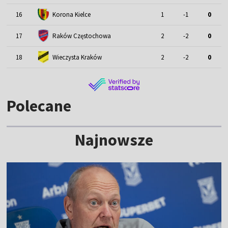
16
Korona Kielce
1
-1
0
17
Raków Częstochowa
2
-2
0
18
Wieczysta Kraków
2
-2
0
Polecane
Najnowsze