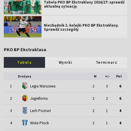
Tabela PKO BP Ekstraklasy 2026/27: sprawdź
aktualną sytuację
Niezbędnik 2. kolejki PKO BP Ekstraklasy.
Sprawdź szczegóły
PKO BP Ekstraklasa
Tabela
Wyniki
Terminarz
Drużyna
M
+/-
Pkt
1
Legia Warszawa
2
3
6
2
Jagiellonia
2
2
6
3
Lech Poznań
2
1
4
4
Wisła Płock
2
1
4