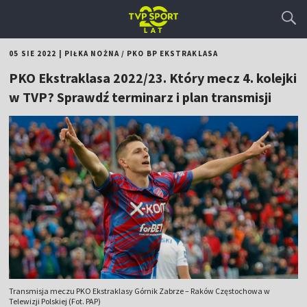
05 SIE 2022
|
PIŁKA NOŻNA
/
PKO BP EKSTRAKLASA
PKO Ekstraklasa 2022/23. Który mecz 4. kolejki
w TVP? Sprawdź terminarz i plan transmisji
Transmisja meczu PKO Ekstraklasy Górnik Zabrze – Raków Częstochowa w
Telewizji Polskiej (Fot. PAP)