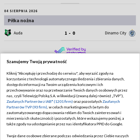
04 SIERPNIA 2026
Piłka nożna
1 - 0
Auda
Dinamo City
Szanujemy Twoją prywatność
Kliknij "Akceptuję i przechodzę do serwisu", aby wyrazić zgody na
korzystanie z technologii automatycznego śledzenia i zbierania danych,
TVP
dostęp do informacji na Twoim urządzeniu końcowym i ich
Abonament TVP
Regulamin TVP
przechowywanie oraz na przetwarzanie Twoich danych osobowych przez
nas, czyli Telewizję Polską S.A. w likwidacji (zwaną dalej również „TVP”),
Polityka prywatności
Sklep TVP
Zaufanych Partnerów z IAB* (1201 firm)
oraz pozostałych
Zaufanych
Partnerów TVP (93 firm)
, w celach marketingowych (w tym do
Biuro Reklamy
Moje zgody
zautomatyzowanego dopasowania reklam do Twoich zainteresowań i
mierzenia ich skuteczności) i pozostałych, które wskazujemy poniżej, a
Oferta Handlowa
Biuro reklamy
także zgody na udostępnianie przez nas identyfikatora PPID do Google.
Telegazeta ogłoszenia
Kontakt
Twoje dane osobowe zbierane podczas odwiedzania przez Ciebie naszych