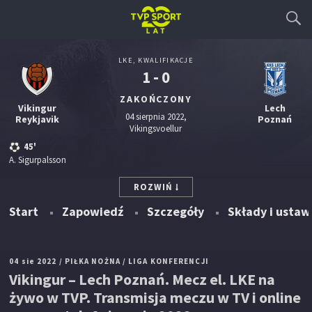
LKE, KWALIFIKACJE
1 - 0
ZAKOŃCZONY
Vikingur
Lech
04 sierpnia 2022,
Reykjavik
Poznań
Vikingsvoellur
45'
A. Sigurpalsson
ROZWIŃ
Start
Zapowiedź
Szczegóły
Składy i ustaw
04 sie 2022
/ PIŁKA NOŻNA
/ LIGA KONFERENCJI
Vikingur – Lech Poznań. Mecz el. LKE na
żywo w TVP. Transmisja meczu w TV i online