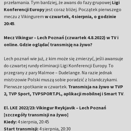
przełamania. Tym bardziej, że awans do fazy grupowej
Ligi
Konferencji Europy
jest coraz bliżej. Początek pierwszego
meczu z Vikingurem
w czwartek, 4 sierpnia, o godzinie
20:45
.
Mecz Vikingur – Lech Poznań (czwartek 4.8.2022) w TV i
online. Gdzie oglądać transmisję na żywo?
Lech poznań wie już, z kim może się zmierzyć, jeśli awansuje
do czwartej rundy eliminacji Ligi Konferencji Europy. To
przegrany z pary Malmoe – Dudelange. Na razie jednak
mistrzowie Polski muszą sobie poradzić z Islandczykami.
Pierwsze spotkanie w czwartek.
Transmisja na żywo w TVP
2, TVP Sport, TVPSPORT.PL, aplikacji mobilnej i Smart TV
.
El. LKE 2022/23: Vikingur Reykjavik – Lech Poznań
[szczegóły transmisji na żywo]
Kiedy:
4 sierpnia, 20:45
Start transmisji:
4 sierpnia, 20:30