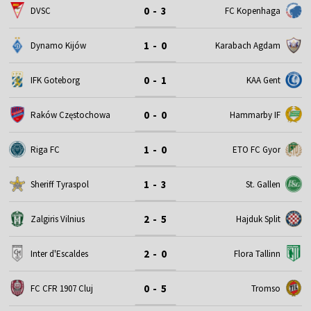
0 - 3
DVSC
FC Kopenhaga
1 - 0
Dynamo Kijów
Karabach Agdam
0 - 1
IFK Goteborg
KAA Gent
0 - 0
Raków Częstochowa
Hammarby IF
1 - 0
Riga FC
ETO FC Gyor
1 - 3
Sheriff Tyraspol
St. Gallen
2 - 5
Zalgiris Vilnius
Hajduk Split
2 - 0
Inter d'Escaldes
Flora Tallinn
0 - 5
FC CFR 1907 Cluj
Tromso