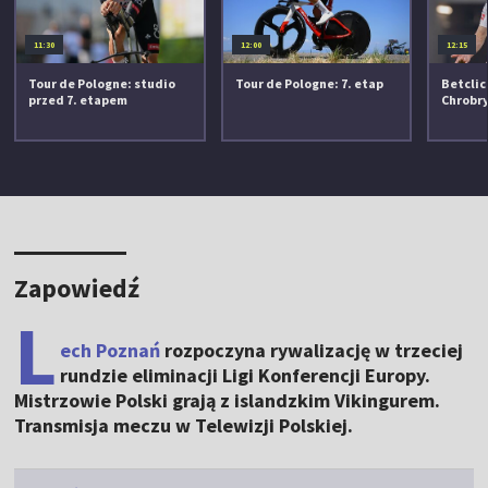
11:30
12:00
12:15
Tour de Pologne: studio
Tour de Pologne: 7. etap
Betclic 
przed 7. etapem
Chrobr
Zapowiedź
L
ech Poznań
rozpoczyna rywalizację w trzeciej
rundzie eliminacji Ligi Konferencji Europy.
Mistrzowie Polski grają z islandzkim Vikingurem.
Transmisja meczu w Telewizji Polskiej.