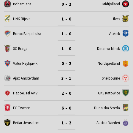
0 - 2
Bohemians
Midtjylland
1 - 0
HNK Rijeka
Ilves
1 - 0
Borac Banja Luka
Vitebsk
1 - 0
SC Braga
Dinamo Minsk
0 - 2
Valur Reykjavik
Nordsjaelland
3 - 1
Ajax Amsterdam
Shelbourne
2 - 0
Hapoel Tel Aviv
GKS Katowice
6 - 0
FC Twente
Dunajska Streda
1 - 2
Beitar Jerusalem
Austria Wiedeń