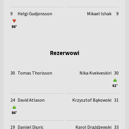
9
Helgi Gudjonsson
Mikael Ishak
9
86'
Rezerwowi
30
Tomas Thorisson
Nika Kvekveskiri
30
61'
24
David Atlason
Krzysztof Bąkowski
31
86'
19
Danijel Djuric
Karol Drażdżewski
33