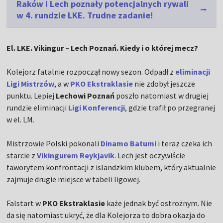
Raków i Lech poznały potencjalnych rywali
w 4. rundzie LKE. Trudne zadanie!
El. LKE. Vikingur – Lech Poznań. Kiedy i o której mecz?
Kolejorz fatalnie rozpoczął nowy sezon. Odpadł z
eliminacji
Ligi Mistrzów
, a w
PKO Ekstraklasie
nie zdobył jeszcze
punktu. Lepiej
Lechowi Poznań
poszło natomiast w drugiej
rundzie eliminacji
Ligi Konferencji
, gdzie trafił po przegranej
w el. LM.
Mistrzowie Polski pokonali
Dinamo Batumi
i teraz czeka ich
starcie z
Vikingurem Reykjavik
. Lech jest oczywiście
faworytem konfrontacji z islandzkim klubem, który aktualnie
zajmuje drugie miejsce w tabeli ligowej.
Falstart w
PKO Ekstraklasie
każe jednak być ostrożnym. Nie
da się natomiast ukryć, że dla Kolejorza to dobra okazja do