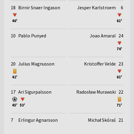
18
Birnir Snaer Ingason
Jesper Karlstroem
6
46'
61'
10
Pablo Punyed
Joao Amaral
24
74'
20
Julius Magnusson
Kristoffer Velde
23
42'
61'
17
Ari Sigurpalsson
Radosław Murawski
22
45'
53'
71'
7
Erlingur Agnarsson
Michał Skóraś
21