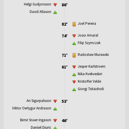
Helgi Gudjonsson
86'
David Atlason
82'
Joel Pereira
74'
Joao Amaral
Filip Szymczak
71'
Radosław Murawski
61'
Jesper Karlstroem
Nika Kvekveskiri
Kristoffer Velde
Giorgi Tsitaishvili
Ari Sigurpalsson
53'
Viktor Oerlygur Andrason
Birnir Snaer Ingason
46'
Danijel Djuric