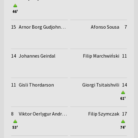
46'
15
Arnor Borg Gudjohnsen
Afonso Sousa
7
14
Johannes Geirdal
Filip Marchwiński
11
11
Gisli Thordarson
Giorgi Tsitaishvili
14
61'
8
Viktor Oerlygur Andrason
Filip Szymczak
17
53'
74'