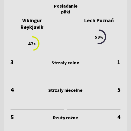
Vikingur
Lech Poznań
Reykjavik
53
%
47
%
3
1
4
5
5
4