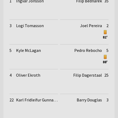
1
Ingvar Jonsson
Filip Bednarek
35
3
Logi Tomasson
Joel Pereira
2
82'
5
Kyle McLagan
Pedro Rebocho
5
88'
4
Oliver Ekroth
Filip Dagerstaal
25
22
Karl Fridleifur Gunnarsson
Barry Douglas
3