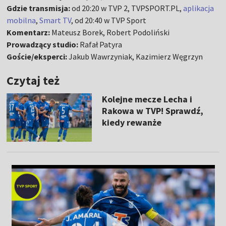
Gdzie transmisja:
od 20:20 w TVP 2, TVPSPORT.PL,
aplikacja
mobilna
,
Smart TV
, od 20:40 w TVP Sport
Komentarz:
Mateusz Borek, Robert Podoliński
Prowadzący studio:
Rafał Patyra
Goście/eksperci:
Jakub Wawrzyniak, Kazimierz Węgrzyn
Czytaj też
Kolejne mecze Lecha i
Rakowa w TVP! Sprawdź,
kiedy rewanże