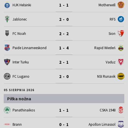
1 - 1
HJK Helsinki
Motherwell
2 - 0
Jablonec
RFS
2 - 2
FC Noah
Sion
1 - 4
Paide Linnameeskond
Rapid Wiedeń
2 - 1
Inter Turku
Vaduz
2 - 0
FC Lugano
NSI Runavik
05 SIERPNIA 2026
Piłka nożna
1 - 1
Panathinaikos
CSKA 1948
0 - 1
Brann
Apollon Limassol