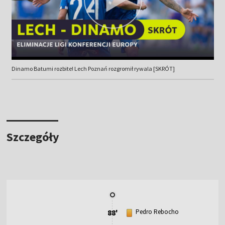
Dinamo Batumi rozbite! Lech Poznań rozgromił rywala [SKRÓT]
Szczegóły
88'
Pedro Rebocho