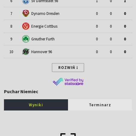
6
SV Darmstadt 98
1
0
1
7
Dynamo Dresden
0
0
0
8
Energie Cottbus
0
0
0
9
Greuther Furth
0
0
0
10
Hannover 96
0
0
0
ROZWIŃ
Puchar Niemiec
Wyniki
Terminarz