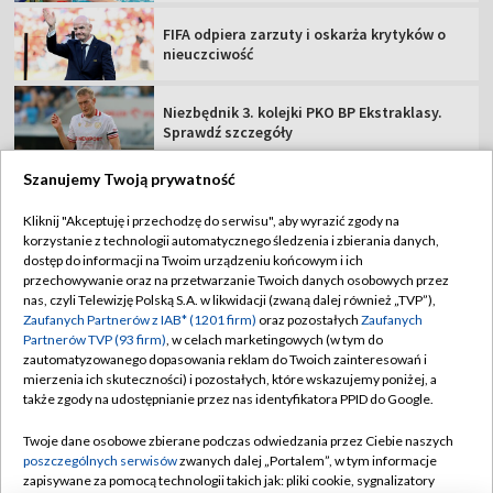
FIFA odpiera zarzuty i oskarża krytyków o
nieuczciwość
Niezbędnik 3. kolejki PKO BP Ekstraklasy.
Sprawdź szczegóły
Szanujemy Twoją prywatność
Kliknij "Akceptuję i przechodzę do serwisu", aby wyrazić zgody na
korzystanie z technologii automatycznego śledzenia i zbierania danych,
TVP
dostęp do informacji na Twoim urządzeniu końcowym i ich
przechowywanie oraz na przetwarzanie Twoich danych osobowych przez
Abonament TVP
Regulamin TVP
nas, czyli Telewizję Polską S.A. w likwidacji (zwaną dalej również „TVP”),
Polityka prywatności
Sklep TVP
Zaufanych Partnerów z IAB* (1201 firm)
oraz pozostałych
Zaufanych
Partnerów TVP (93 firm)
, w celach marketingowych (w tym do
Biuro Reklamy
Moje zgody
zautomatyzowanego dopasowania reklam do Twoich zainteresowań i
mierzenia ich skuteczności) i pozostałych, które wskazujemy poniżej, a
Oferta Handlowa
Biuro reklamy
także zgody na udostępnianie przez nas identyfikatora PPID do Google.
Telegazeta ogłoszenia
Kontakt
Twoje dane osobowe zbierane podczas odwiedzania przez Ciebie naszych
Emisja w TVP
poszczególnych serwisów
zwanych dalej „Portalem”, w tym informacje
zapisywane za pomocą technologii takich jak: pliki cookie, sygnalizatory