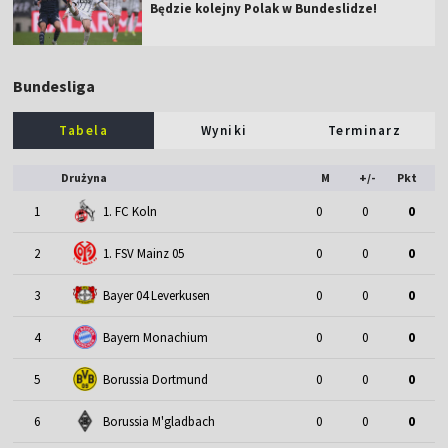
Będzie kolejny Polak w Bundeslidze!
Bundesliga
Tabela
Wyniki
Terminarz
Drużyna
M
+/-
Pkt
1
1. FC Koln
0
0
0
2
1. FSV Mainz 05
0
0
0
3
Bayer 04 Leverkusen
0
0
0
4
Bayern Monachium
0
0
0
5
Borussia Dortmund
0
0
0
6
Borussia M'gladbach
0
0
0