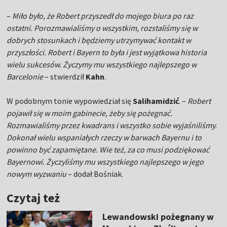
–
Miło było, że Robert przyszedł do mojego biura po raz
ostatni. Porozmawialiśmy o wszystkim, rozstaliśmy się w
dobrych stosunkach i będziemy utrzymywać kontakt w
przyszłości. Robert i Bayern to była i jest wyjątkowa historia
wielu sukcesów. Życzymy mu wszystkiego najlepszego w
Barcelonie
– stwierdził
Kahn
.
W podobnym tonie wypowiedział się
Salihamidzić
. –
Robert
pojawił się w moim gabinecie, żeby się pożegnać.
Rozmawialiśmy przez kwadrans i wszystko sobie wyjaśniliśmy.
Dokonał wielu wspaniałych rzeczy w barwach Bayernu i to
powinno być zapamiętane. Wie też, za co musi podziękować
Bayernowi. Życzyliśmy mu wszystkiego najlepszego w jego
nowym wyzwaniu
– dodał Bośniak.
Czytaj też
Lewandowski pożegnany w