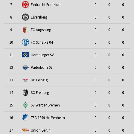
7
Eintracht Frankfurt
0
0
0
8
Elversberg
0
0
0
9
FC Augsburg
0
0
0
10
FC Schalke 04
0
0
0
11
Hamburger SV
0
0
0
12
Paderborn 07
0
0
0
13
RB Leipzig
0
0
0
14
SC Freiburg
0
0
0
15
SV Werder Bremen
0
0
0
16
TSG 1899 Hoffenheim
0
0
0
17
Union Berlin
0
0
0