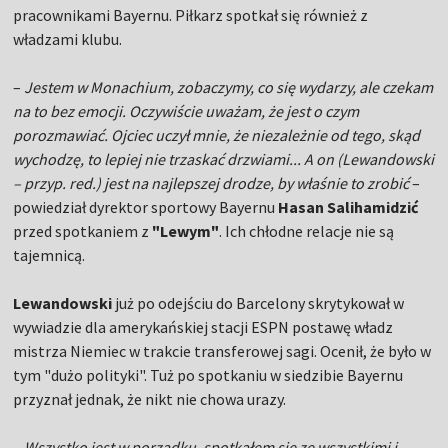
pracownikami Bayernu. Piłkarz spotkał się również z
władzami klubu.
–
Jestem w Monachium, zobaczymy, co się wydarzy, ale czekam
na to bez emocji. Oczywiście uważam, że jest o czym
porozmawiać. Ojciec uczył mnie, że niezależnie od tego, skąd
wychodzę, to lepiej nie trzaskać drzwiami... A on (Lewandowski
– przyp. red.) jest na najlepszej drodze, by właśnie to zrobić
–
powiedział dyrektor sportowy Bayernu
Hasan Salihamidzić
przed spotkaniem z
"Lewym"
. Ich chłodne relacje nie są
tajemnicą.
Lewandowski
już po odejściu do Barcelony skrytykował w
wywiadzie dla amerykańskiej stacji ESPN postawę władz
mistrza Niemiec w trakcie transferowej sagi. Ocenił, że było w
tym "dużo polityki". Tuż po spotkaniu w siedzibie Bayernu
przyznał jednak, że nikt nie chowa urazy.
–
Wszystko jest w porządku, spotkałem się ze wszystkimi i