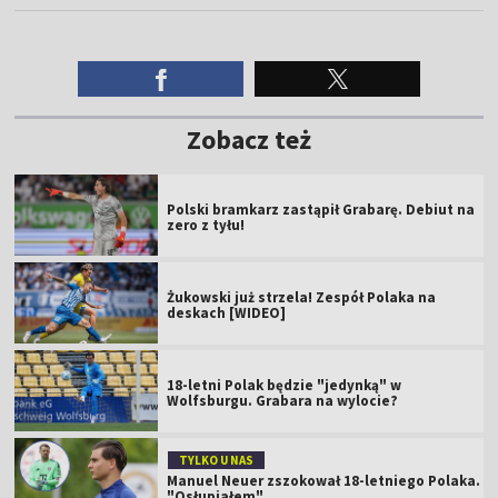
Zobacz też
Polski bramkarz zastąpił Grabarę. Debiut na
zero z tyłu!
Żukowski już strzela! Zespół Polaka na
deskach [WIDEO]
18-letni Polak będzie "jedynką" w
Wolfsburgu. Grabara na wylocie?
TYLKO U NAS
Manuel Neuer zszokował 18-letniego Polaka.
"Osłupiałem"