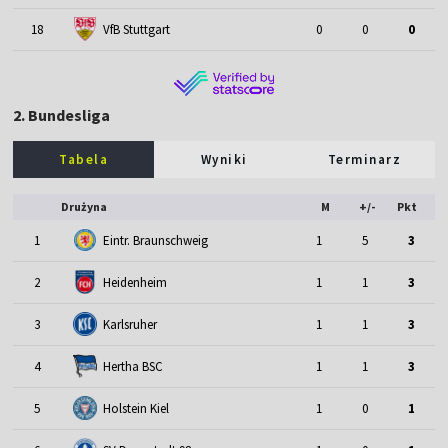
18
VfB Stuttgart
0
0
0
2. Bundesliga
Tabela
Wyniki
Terminarz
Drużyna
M
+/-
Pkt
1
Eintr. Braunschweig
1
5
3
2
Heidenheim
1
1
3
3
Karlsruher
1
1
3
4
Hertha BSC
1
1
3
5
Holstein Kiel
1
0
1