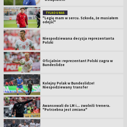
TYLKO U NAS
"Legię mam w sercu. Szkoda, że musiałem
odejść"
Niespodziewana decyzja reprezentanta
Polski
Oficjalnie: reprezentant Polski zagra w
Bundeslidze
Kolejny Polak w Bundeslidze!
Niespodziewany transfer
Awansowali do LM i... zwolnili trenera.
"Potrzebna jest zmiana"