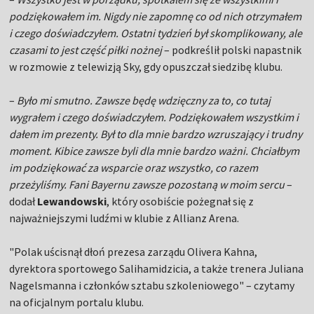
podziękowałem im. Nigdy nie zapomnę co od nich otrzymałem
i czego doświadczyłem. Ostatni tydzień był skomplikowany, ale
czasami to jest część piłki nożnej
– podkreślił polski napastnik
w rozmowie z telewizją Sky, gdy opuszczał siedzibę klubu.
–
Było mi smutno. Zawsze będę wdzięczny za to, co tutaj
wygrałem i czego doświadczyłem. Podziękowałem wszystkim i
dałem im prezenty. Był to dla mnie bardzo wzruszający i trudny
moment. Kibice zawsze byli dla mnie bardzo ważni. Chciałbym
im podziękować za wsparcie oraz wszystko, co razem
przeżyliśmy. Fani Bayernu zawsze pozostaną w moim sercu
–
dodał
Lewandowski
, który osobiście pożegnał się z
najważniejszymi ludźmi w klubie z Allianz Arena.
"Polak uścisnął dłoń prezesa zarządu Olivera Kahna,
dyrektora sportowego Salihamidzicia, a także trenera Juliana
Nagelsmanna i członków sztabu szkoleniowego" – czytamy
na oficjalnym portalu klubu.