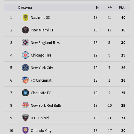
Drużyna
M
+/-
Pkt
1
Nashville SC
18
21
40
2
Inter Miami CF
18
13
38
3
New England Rev.
18
5
30
4
Chicago Fire
17
9
29
5
New York City
18
7
26
6
FC Cincinnati
18
1
26
7
Charlotte FC
18
2
25
8
New York Red Bulls
18
-10
25
9
D.C. United
18
-3
23
10
Orlando City
18
-17
20