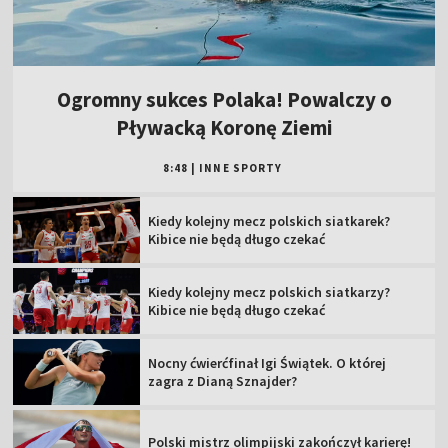
Ogromny sukces Polaka! Powalczy o
Pływacką Koronę Ziemi
8:48
|
INNE SPORTY
Kiedy kolejny mecz polskich siatkarek?
Kibice nie będą długo czekać
Kiedy kolejny mecz polskich siatkarzy?
Kibice nie będą długo czekać
Nocny ćwierćfinał Igi Świątek. O której
zagra z Dianą Sznajder?
Polski mistrz olimpijski zakończył karierę!