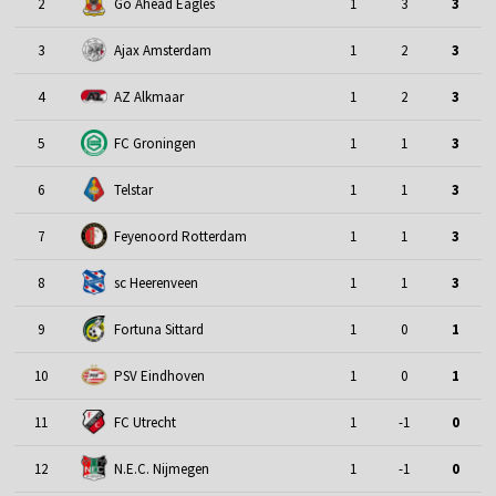
2
Go Ahead Eagles
1
3
3
3
Ajax Amsterdam
1
2
3
4
AZ Alkmaar
1
2
3
5
FC Groningen
1
1
3
6
Telstar
1
1
3
7
Feyenoord Rotterdam
1
1
3
8
sc Heerenveen
1
1
3
9
Fortuna Sittard
1
0
1
10
PSV Eindhoven
1
0
1
11
FC Utrecht
1
-1
0
12
N.E.C. Nijmegen
1
-1
0