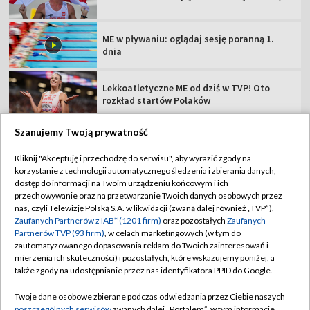
ME w pływaniu: oglądaj sesję poranną 1.
dnia
Lekkoatletyczne ME od dziś w TVP! Oto
rozkład startów Polaków
Szanujemy Twoją prywatność
Kliknij "Akceptuję i przechodzę do serwisu", aby wyrazić zgody na
korzystanie z technologii automatycznego śledzenia i zbierania danych,
TVP
dostęp do informacji na Twoim urządzeniu końcowym i ich
Abonament TVP
Regulamin TVP
przechowywanie oraz na przetwarzanie Twoich danych osobowych przez
nas, czyli Telewizję Polską S.A. w likwidacji (zwaną dalej również „TVP”),
Polityka prywatności
Sklep TVP
Zaufanych Partnerów z IAB* (1201 firm)
oraz pozostałych
Zaufanych
Partnerów TVP (93 firm)
, w celach marketingowych (w tym do
Biuro Reklamy
Moje zgody
zautomatyzowanego dopasowania reklam do Twoich zainteresowań i
mierzenia ich skuteczności) i pozostałych, które wskazujemy poniżej, a
Oferta Handlowa
Biuro reklamy
także zgody na udostępnianie przez nas identyfikatora PPID do Google.
Telegazeta ogłoszenia
Kontakt
Twoje dane osobowe zbierane podczas odwiedzania przez Ciebie naszych
Emisja w TVP
poszczególnych serwisów
zwanych dalej „Portalem”, w tym informacje