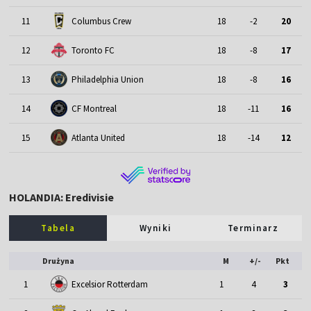
11
Columbus Crew
18
-2
20
12
Toronto FC
18
-8
17
13
Philadelphia Union
18
-8
16
14
CF Montreal
18
-11
16
15
Atlanta United
18
-14
12
HOLANDIA: Eredivisie
Tabela
Wyniki
Terminarz
Drużyna
M
+/-
Pkt
1
Excelsior Rotterdam
1
4
3