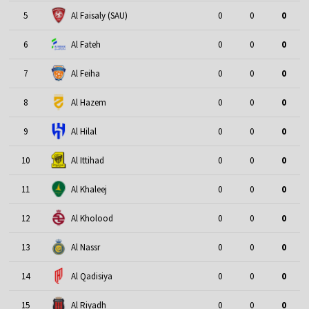
5
Al Faisaly (SAU)
0
0
0
6
Al Fateh
0
0
0
7
Al Feiha
0
0
0
8
Al Hazem
0
0
0
9
Al Hilal
0
0
0
10
Al Ittihad
0
0
0
11
Al Khaleej
0
0
0
12
Al Kholood
0
0
0
13
Al Nassr
0
0
0
14
Al Qadisiya
0
0
0
15
Al Riyadh
0
0
0