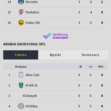
14
Slovacko
3
-5
1
15
Pardubice
3
-4
0
16
Fastav Zlin
3
-5
0
ARABIA SAUDYJSKA: SPL
Tabela
Wyniki
Terminarz
Drużyna
M
+/-
Pkt
1
Abha Club
0
0
0
2
Al Ahli SC
0
0
0
3
Al Diraiyah
0
0
0
4
Al Ettifaq
0
0
0