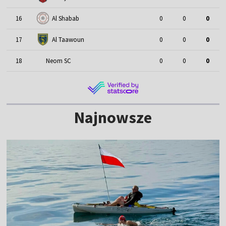
16
Al Shabab
0
0
0
17
Al Taawoun
0
0
0
18
Neom SC
0
0
0
Najnowsze