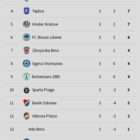
4
Teplice
3
3
7
5
Hradec Kralove
3
2
7
6
FC Slovan Liberec
3
2
6
7
Zbrojovka Brno
3
1
4
8
Sigma Ołomuniec
3
0
4
9
Bohemians 1905
3
0
4
10
Sparta Praga
3
-2
3
11
Banik Ostrawa
3
-4
3
12
Viktoria Pilzno
3
-2
2
13
Artis Brno
3
-3
1