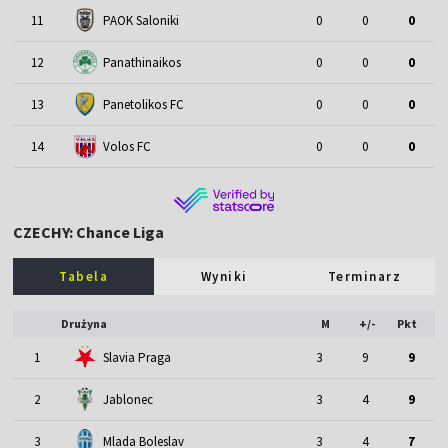
11
PAOK Saloniki
0
0
0
12
Panathinaikos
0
0
0
13
Panetolikos FC
0
0
0
14
Volos FC
0
0
0
CZECHY: Chance Liga
Tabela
Wyniki
Terminarz
Drużyna
M
+/-
Pkt
1
Slavia Praga
3
9
9
2
Jablonec
3
4
9
3
Mlada Boleslav
3
4
7