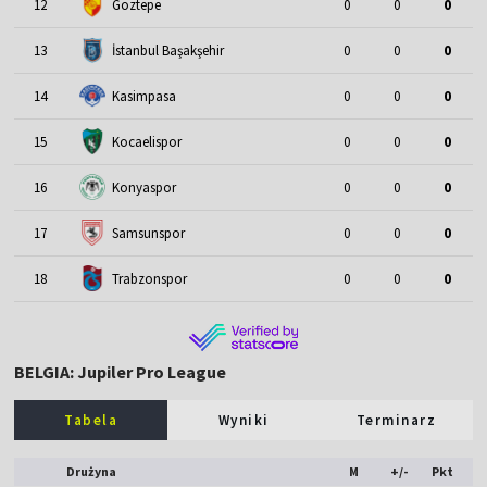
12
Goztepe
0
0
0
13
İstanbul Başakşehir
0
0
0
14
Kasimpasa
0
0
0
15
Kocaelispor
0
0
0
16
Konyaspor
0
0
0
17
Samsunspor
0
0
0
18
Trabzonspor
0
0
0
BELGIA: Jupiler Pro League
Tabela
Wyniki
Terminarz
Drużyna
M
+/-
Pkt