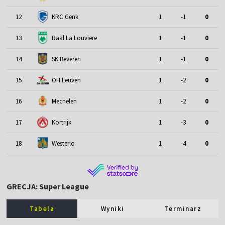
12
KRC Genk
1
-1
0
13
Raal La Louviere
1
-1
0
14
SK Beveren
1
-1
0
15
OH Leuven
1
-2
0
16
Mechelen
1
-2
0
17
Kortrijk
1
-3
0
18
Westerlo
1
-4
0
GRECJA: Super League
Tabela
Wyniki
Terminarz