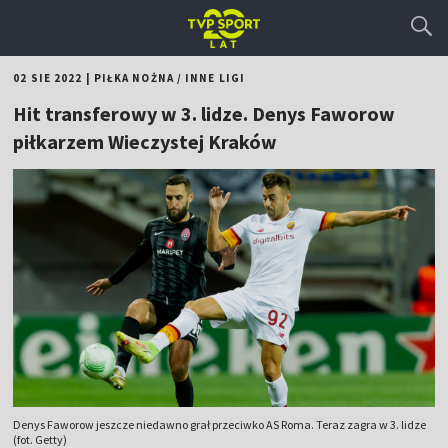
02 SIE 2022
|
PIŁKA NOŻNA
/
INNE LIGI
Hit transferowy w 3. lidze. Denys Faworow
piłkarzem Wieczystej Kraków
Denys Faworow jeszcze niedawno grał przeciwko AS Roma. Teraz zagra w 3. lidze
(fot. Getty)