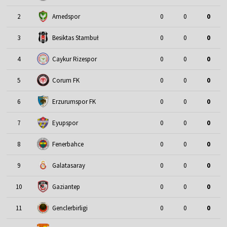
2
Amedspor
0
0
0
3
Besiktas Stambuł
0
0
0
4
Caykur Rizespor
0
0
0
5
Corum FK
0
0
0
6
Erzurumspor FK
0
0
0
7
Eyupspor
0
0
0
8
Fenerbahce
0
0
0
9
Galatasaray
0
0
0
10
Gaziantep
0
0
0
11
Genclerbirligi
0
0
0