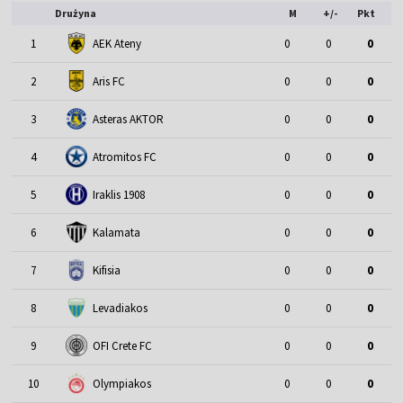
Drużyna
M
+/-
Pkt
1
AEK Ateny
0
0
0
2
Aris FC
0
0
0
3
Asteras AKTOR
0
0
0
4
Atromitos FC
0
0
0
5
Iraklis 1908
0
0
0
6
Kalamata
0
0
0
7
Kifisia
0
0
0
8
Levadiakos
0
0
0
9
OFI Crete FC
0
0
0
10
Olympiakos
0
0
0