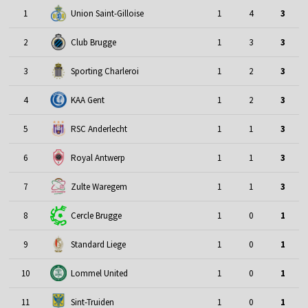
1
Union Saint-Gilloise
1
4
3
2
Club Brugge
1
3
3
3
Sporting Charleroi
1
2
3
4
KAA Gent
1
2
3
5
RSC Anderlecht
1
1
3
6
Royal Antwerp
1
1
3
7
Zulte Waregem
1
1
3
8
Cercle Brugge
1
0
1
9
Standard Liege
1
0
1
10
Lommel United
1
0
1
11
Sint-Truiden
1
0
1