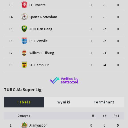
13
FC Twente
1
-1
0
14
Sparta Rotterdam
1
-1
0
15
ADO Den Haag
1
-2
0
16
PEC Zwolle
1
-2
0
17
Willem II Tilburg
1
-3
0
18
SC Cambuur
1
-4
0
TURCJA: Super Lig
Tabela
Wyniki
Terminarz
Drużyna
M
+/-
Pkt
1
Alanyaspor
0
0
0