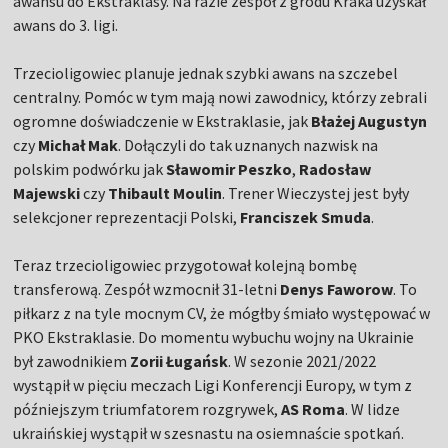
awansu do Ekstraklasy. Na razie zespół z grodu Kraka uzyskał
awans do 3. ligi.
Trzecioligowiec planuje jednak szybki awans na szczebel
centralny. Pomóc w tym mają nowi zawodnicy, którzy zebrali
ogromne doświadczenie w Ekstraklasie, jak
Błażej Augustyn
czy
Michał Mak
. Dołączyli do tak uznanych nazwisk na
polskim podwórku jak
Sławomir Peszko
,
Radosław
Majewski
czy
Thibault Moulin
. Trener Wieczystej jest były
selekcjoner reprezentacji Polski,
Franciszek Smuda
.
Teraz trzecioligowiec przygotował kolejną bombę
transferową. Zespół wzmocnił 31-letni
Denys Faworow
. To
piłkarz z na tyle mocnym CV, że mógłby śmiało występować w
PKO Ekstraklasie. Do momentu wybuchu wojny na Ukrainie
był zawodnikiem
Zorii Ługańsk
. W sezonie 2021/2022
wystąpił w pięciu meczach Ligi Konferencji Europy, w tym z
późniejszym triumfatorem rozgrywek,
AS Roma
. W lidze
ukraińskiej wystąpił w szesnastu na osiemnaście spotkań.