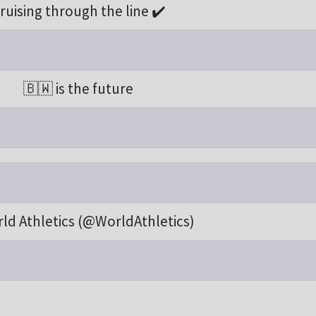
ruising through the line ✔️
🇧🇼 is the future
ld Athletics (@WorldAthletics)