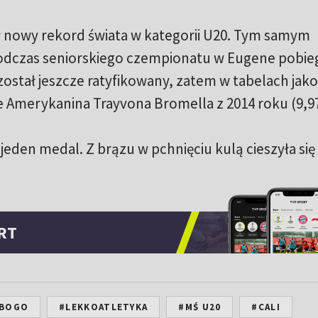
 nowy rekord świata w kategorii U20. Tym samym
 Podczas seniorskiego czempionatu w Eugene pobie
 został jeszcze ratyfikowany, zatem w tabelach jako
ie Amerykanina Trayvona Bromella z 2014 roku (9,97
 jeden medal. Z brązu w pchnięciu kulą cieszyła się
RT
EBOGO
#LEKKOATLETYKA
#MŚ U20
#CALI