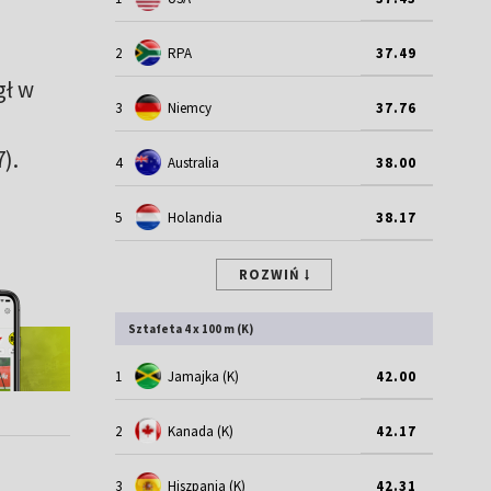
2
RPA
37.49
gł w
3
Niemcy
37.76
).
4
Australia
38.00
5
Holandia
38.17
ROZWIŃ
Sztafeta 4 x 100 m (K)
1
Jamajka (K)
42.00
2
Kanada (K)
42.17
3
Hiszpania (K)
42.31