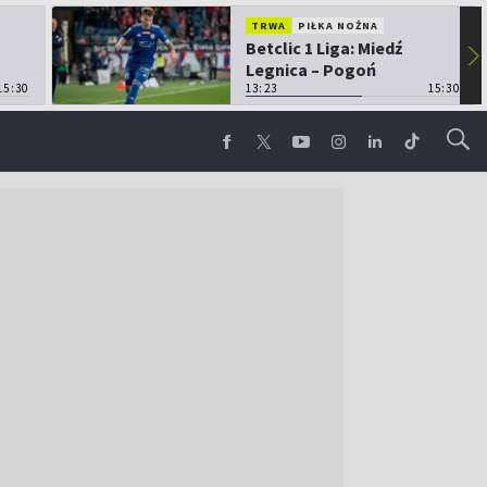
TRWA
PIŁKA NOŻNA
Betclic 1 Liga: Miedź
▶
Legnica – Pogoń
15:30
Grodzisk Mazowiecki
13:23
15:30