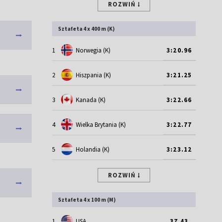
ROZWIŃ
Sztafeta 4 x 400 m (K)
1
Norwegia (K)
3:20.96
2
Hiszpania (K)
3:21.25
3
Kanada (K)
3:22.66
4
Wielka Brytania (K)
3:22.77
5
Holandia (K)
3:23.12
ROZWIŃ
Sztafeta 4 x 100 m (M)
1
USA
37.43