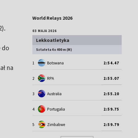
World Relays 2026
).
03 MAJA 2026
Lekkoatletyka
e do
Sztafeta 4 x 400 m (M)
1
Botswana
2:54.47
ał na
2
RPA
2:55.07
3
Australia
2:55.20
4
Portugalia
2:59.75
5
Zimbabwe
2:59.79