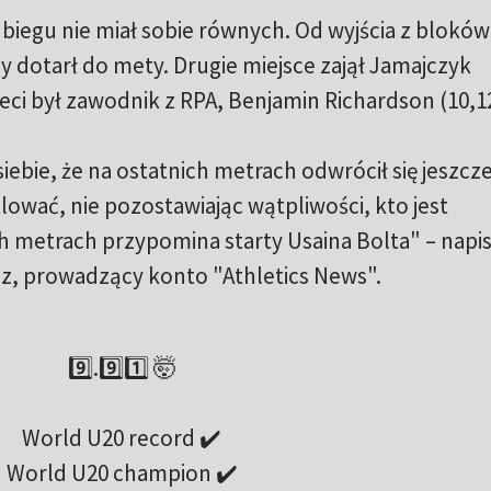
 biegu nie miał sobie równych. Od wyjścia z bloków
y dotarł do mety. Drugie miejsce zajął Jamajczyk
eci był zawodnik z RPA, Benjamin Richardson (10,12
ebie, że na ostatnich metrach odwrócił się jeszcz
ulować, nie pozostawiając wątpliwości, kto jest
h metrach przypomina starty Usaina Bolta" – napis
z, prowadzący konto "Athletics News".
9️⃣.9️⃣1️⃣ 🤯
World U20 record ✔️
World U20 champion ✔️