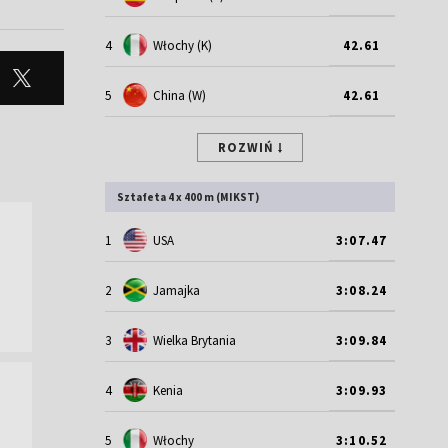
4
Włochy (K)
42.61
5
China (W)
42.61
ROZWIŃ
Sztafeta 4 x 400 m (MIKST)
1
USA
3:07.47
2
Jamajka
3:08.24
3
Wielka Brytania
3:09.84
4
Kenia
3:09.93
5
Włochy
3:10.52