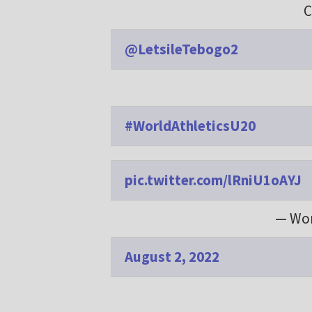
C
@LetsileTebogo2
#WorldAthleticsU20
pic.twitter.com/lRniU1oAYJ
— Wor
August 2, 2022