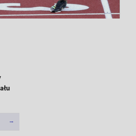
y
ału