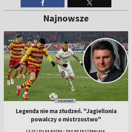
Najnowsze
POLECAMY
Legenda nie ma złudzeń. "Jagiellonia
powalczy o mistrzostwo"
13:25
|
PIŁKA NOŻNA
/
PKO BP EKSTRAKLASA