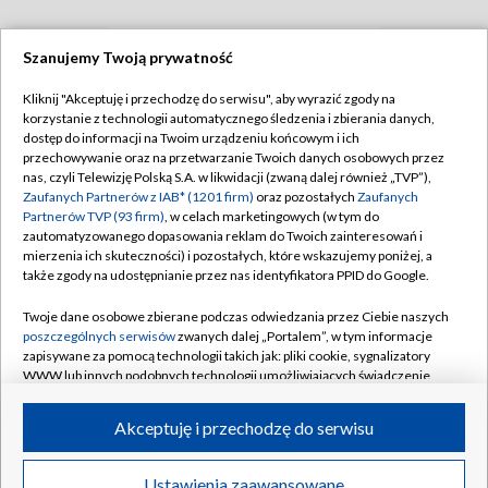
Szanujemy Twoją prywatność
TVP
Kliknij "Akceptuję i przechodzę do serwisu", aby wyrazić zgody na
korzystanie z technologii automatycznego śledzenia i zbierania danych,
Abonament TVP
Regulamin TVP
dostęp do informacji na Twoim urządzeniu końcowym i ich
Polityka prywatności
Sklep TVP
przechowywanie oraz na przetwarzanie Twoich danych osobowych przez
nas, czyli Telewizję Polską S.A. w likwidacji (zwaną dalej również „TVP”),
Biuro Reklamy
Moje zgody
Zaufanych Partnerów z IAB* (1201 firm)
oraz pozostałych
Zaufanych
Partnerów TVP (93 firm)
, w celach marketingowych (w tym do
Oferta Handlowa
Biuro reklamy
zautomatyzowanego dopasowania reklam do Twoich zainteresowań i
mierzenia ich skuteczności) i pozostałych, które wskazujemy poniżej, a
Telegazeta ogłoszenia
Kontakt
także zgody na udostępnianie przez nas identyfikatora PPID do Google.
Emisja w TVP
Twoje dane osobowe zbierane podczas odwiedzania przez Ciebie naszych
Kanały
Rada Programowa
poszczególnych serwisów
zwanych dalej „Portalem”, w tym informacje
zapisywane za pomocą technologii takich jak: pliki cookie, sygnalizatory
Ogłoszenia przetargowe
WWW lub innych podobnych technologii umożliwiających świadczenie
©2026 Telewizja Polska Spółka Akcyjna w likwidacji
dopasowanych i bezpiecznych usług, personalizację treści oraz reklam,
Akademia Telewizyjna
udostępnianie funkcji mediów społecznościowych oraz analizowanie
Akceptuję i przechodzę do serwisu
Informacje o nadawcy
ruchu w Internecie.
Centrum informacji TVP
Twoje dane osobowe zbierane podczas odwiedzania przez Ciebie
Ustawienia zaawansowane