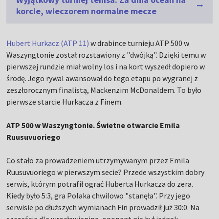
korcie, wieczorem normalne mecze
Hubert Hurkacz (ATP 11)
w drabince turnieju ATP 500 w
Waszyngtonie został rozstawiony z "dwójką". Dzięki temu w
pierwszej rundzie miał wolny los i na kort wyszedł dopiero w
środę. Jego rywal awansował do tego etapu po wygranej z
zeszłorocznym finalistą, Mackenzim McDonaldem. To było
pierwsze starcie Hurkacza z Finem.
ATP 500 w Waszyngtonie. Świetne otwarcie Emila
Ruusuvuoriego
Co stało za prowadzeniem utrzymywanym przez Emila
Ruusuvuoriego w pierwszym secie? Przede wszystkim dobry
serwis, którym potrafił ograć Huberta Hurkacza do zera.
Kiedy było 5:3, gra Polaka chwilowo "stanęła". Przy jego
serwisie po dłuższych wymianach Fin prowadził już 30:0. Na