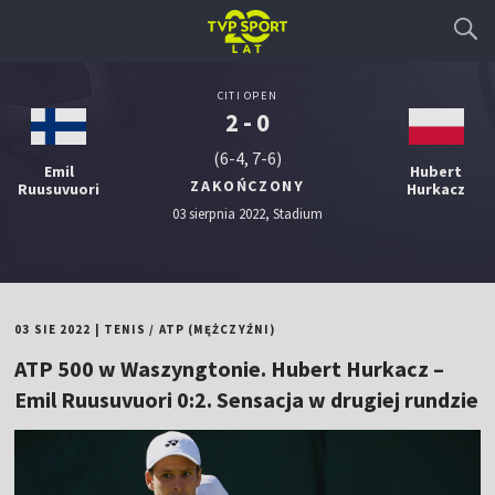
CITI OPEN
2 - 0
(6-4, 7-6)
Emil
Hubert
ZAKOŃCZONY
Ruusuvuori
Hurkacz
03 sierpnia 2022, Stadium
03 SIE 2022
|
TENIS
/
ATP (MĘŻCZYŹNI)
ATP 500 w Waszyngtonie. Hubert Hurkacz –
Emil Ruusuvuori 0:2. Sensacja w drugiej rundzie