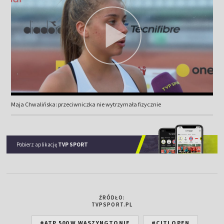
Maja Chwalińska: przeciwniczka nie wytrzymała fizycznie
Pobierz aplikację
TVP SPORT
ŹRÓDŁO:
TVPSPORT.PL
#ATP 500 W WASZYNGTONIE
#CITI OPEN