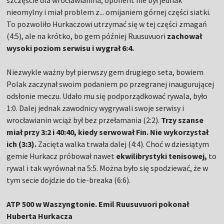
szczęście dla wrocławianina, oponent nie był jednak
nieomylny i miał problem z... omijaniem górnej części siatki.
To pozwoliło Hurkaczowi utrzymać się w tej części zmagań
(4:5), ale na krótko, bo gem później Ruusuvuori
zachował
wysoki poziom serwisu i wygrał 6:4.
Niezwykle ważny był pierwszy gem drugiego seta, bowiem
Polak zaczynał swoim podaniem po przegranej inaugurującej
odsłonie meczu. Udało mu się podporządkować rywala, było
1:0. Dalej jednak zawodnicy wygrywali swoje serwisy i
wrocławianin wciąż był bez przełamania (2:2).
Trzy szanse
miał przy 3:2 i 40:40, kiedy serwował Fin. Nie wykorzystał
ich (3:3).
Zacięta walka trwała dalej (4:4). Choć w dziesiątym
gemie Hurkacz próbował nawet
ekwilibrystyki tenisowej,
to
rywal i tak wyrównał na 5:5. Można było się spodziewać, że w
tym secie dojdzie do tie-breaka (6:6).
ATP 500 w Waszyngtonie. Emil Ruusuvuori pokonał
Huberta Hurkacza