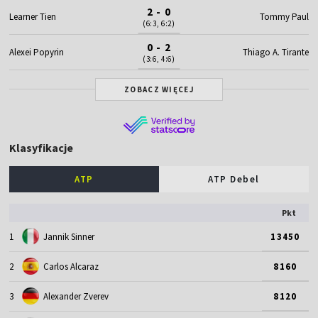
2 - 0
Learner Tien
Tommy Paul
(6:3, 6:2)
0 - 2
Alexei Popyrin
Thiago A. Tirante
(3:6, 4:6)
ZOBACZ WIĘCEJ
Klasyfikacje
ATP
ATP Debel
Pkt
1
Jannik Sinner
13450
2
Carlos Alcaraz
8160
3
Alexander Zverev
8120