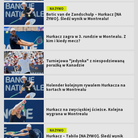
NA ŻYWO
Botic van de Zandschulp – Hurkacz [NA
ŻYWO]. Śledź wynik w Montrealu!
Hurkacz zagra w 3. rundzie w Montealu. Z
kim i kiedy mecz?
Turniejowa "jedynka" z niespodziewaną
porażką w Kanadzie
Holender kolejnym rywalem Hurkacza na
kortach w Montrealu
Hurkacz na zwycięskiej ścieżce. Kolejna
wygrana w Montrealu
NA ŻYWO
Hurkacz – Tabilo [NA ŻYWO]. Śledź wynik