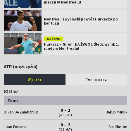
meczu w Montrealu!
Montreal: zwycięski powrót Hurkacza po
kontuzji
NA ŻYWO
Hurkacz – Giron [NA ŻYWO]. Śledź wynik 1.
rundy w Montrealu!
ATP (mężczyźni)
Wyniki
Terminarz
DZISIAJ
Tenis
0 - 2
B. Van De Zandschulp
Jakub Mensik
(4:6, 5:7)
0 - 2
Joao Fonseca
Ben Shelton
(3:6, 6:7)