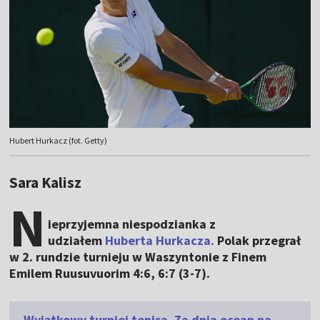
Hubert Hurkacz (fot. Getty)
Sara Kalisz
N
ieprzyjemna niespodzianka z
udziałem
Huberta Hurkacza.
Polak przegrał
w 2. rundzie turnieju w Waszyntonie z Finem
Emilem Ruusuvuorim 4:6, 6:7 (3-7).
Wyjątkowy turniej tenisa. Za dnia ocean na