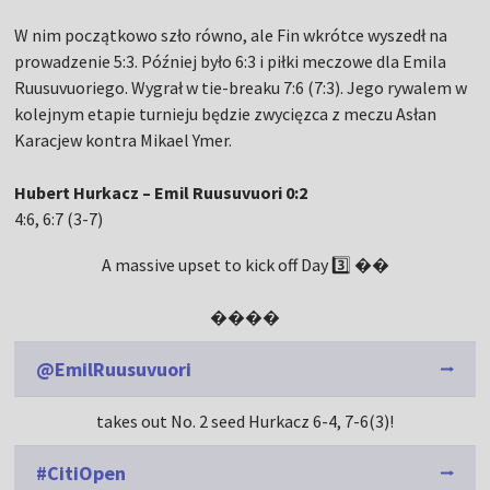
W nim początkowo szło równo, ale Fin wkrótce wyszedł na
prowadzenie 5:3. Później było 6:3 i piłki meczowe dla Emila
Ruusuvuoriego. Wygrał w tie-breaku 7:6 (7:3). Jego rywalem w
kolejnym etapie turnieju będzie zwycięzca z meczu Asłan
Karacjew kontra Mikael Ymer.
Hubert Hurkacz – Emil Ruusuvuori 0:2
4:6, 6:7 (3-7)
A massive upset to kick off Day 3️⃣ ��
����
@EmilRuusuvuori
takes out No. 2 seed Hurkacz 6-4, 7-6(3)!
#CitiOpen