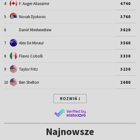
4
F. Auger-Aliassime
4740
5
Novak Djokovic
3760
6
Daniił Miedwiediew
3620
7
Alex De Minaur
3560
8
Flavio Cobolli
3330
9
Taylor Fritz
3230
10
Ben Shelton
2680
ROZWIŃ
Najnowsze