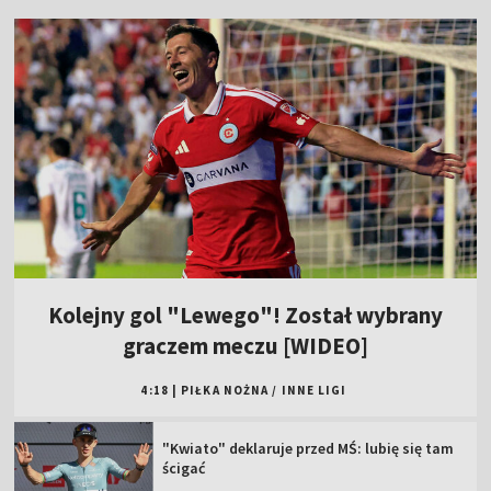
Kolejny gol "Lewego"! Został wybrany
graczem meczu [WIDEO]
4:18
|
PIŁKA NOŻNA
/
INNE LIGI
"Kwiato" deklaruje przed MŚ: lubię się tam
ścigać