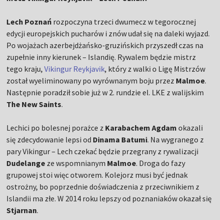
Lech Poznań
rozpoczyna trzeci dwumecz w tegorocznej
edycji europejskich pucharów i znów udał się na daleki wyjazd.
Po wojażach azerbejdżańsko-gruzińskich przyszedł czas na
zupełnie inny kierunek – Islandię. Rywalem będzie mistrz
tego kraju,
Vikingur Reykjavik
, który z walki o Ligę Mistrzów
został wyeliminowany po wyrównanym boju przez
Malmoe
.
Następnie poradził sobie już w 2. rundzie el. LKE z walijskim
The New Saints
.
Lechici po bolesnej porażce z
Karabachem Agdam
okazali
się zdecydowanie lepsi od
Dinama Batumi
. Na wygranego z
pary Vikingur – Lech czekać będzie przegrany z rywalizacji
Dudelange
ze wspomnianym
Malmoe
. Droga do fazy
grupowej stoi więc otworem. Kolejorz musi być jednak
ostrożny, bo poprzednie doświadczenia z przeciwnikiem z
Islandii ma złe. W 2014 roku lepszy od poznaniaków okazał się
Stjarnan
.