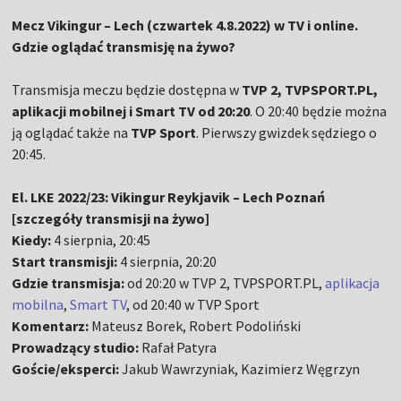
Mecz Vikingur – Lech (czwartek 4.8.2022) w TV i online.
Gdzie oglądać transmisję na żywo?
Transmisja meczu będzie dostępna w
TVP 2, TVPSPORT.PL,
aplikacji mobilnej i Smart TV od 20:20
. O 20:40 będzie można
ją oglądać także na
TVP Sport
. Pierwszy gwizdek sędziego o
20:45.
El. LKE 2022/23: Vikingur Reykjavik – Lech Poznań
[szczegóły transmisji na żywo]
Kiedy:
4 sierpnia, 20:45
Start transmisji:
4 sierpnia, 20:20
Gdzie transmisja:
od 20:20 w TVP 2, TVPSPORT.PL,
aplikacja
mobilna
,
Smart TV
, od 20:40 w TVP Sport
Komentarz:
Mateusz Borek, Robert Podoliński
Prowadzący studio:
Rafał Patyra
Goście/eksperci:
Jakub Wawrzyniak, Kazimierz Węgrzyn