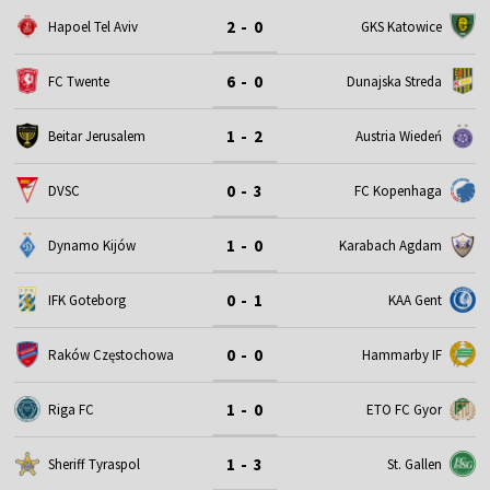
2 - 0
Hapoel Tel Aviv
GKS Katowice
6 - 0
FC Twente
Dunajska Streda
1 - 2
Beitar Jerusalem
Austria Wiedeń
0 - 3
DVSC
FC Kopenhaga
1 - 0
Dynamo Kijów
Karabach Agdam
0 - 1
IFK Goteborg
KAA Gent
0 - 0
Raków Częstochowa
Hammarby IF
1 - 0
Riga FC
ETO FC Gyor
1 - 3
Sheriff Tyraspol
St. Gallen