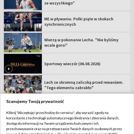
ze wszystkiego"
ME w pływaniu. Polki piąte w skokach
synchronicznych
Wierzą w pokonanie Lecha. "Nie byliśmy
wcale gorsi"
Sportowy wieczór (06.08.2026)
Lech ze skromną zaliczką przed rewanżem.
"Tego elementu zabrakło"
Szanujemy Twoją prywatność
Kliknij "Akceptuję i przechodzę do serwisu", aby wyrazić zgody na
korzystanie z technologii automatycznego śledzenia i zbierania danych,
TVP
dostęp do informacji na Twoim urządzeniu końcowym i ich
Abonament TVP
Regulamin TVP
przechowywanie oraz na przetwarzanie Twoich danych osobowych przez