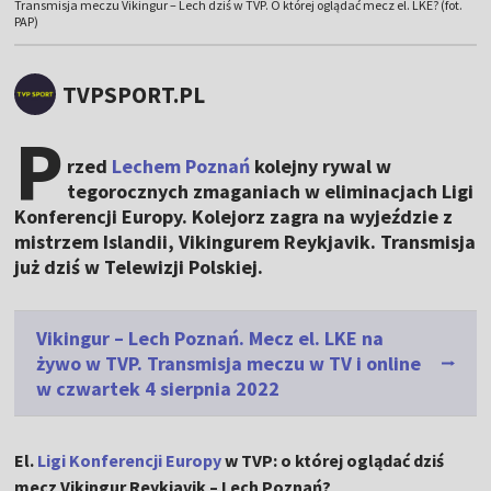
Transmisja meczu Vikingur – Lech dziś w TVP. O której oglądać mecz el. LKE? (fot.
PAP)
TVPSPORT.PL
P
rzed
Lechem Poznań
kolejny rywal w
tegorocznych zmaganiach w eliminacjach Ligi
Konferencji Europy. Kolejorz zagra na wyjeździe z
mistrzem Islandii, Vikingurem Reykjavik. Transmisja
już dziś w Telewizji Polskiej.
Vikingur – Lech Poznań. Mecz el. LKE na
żywo w TVP. Transmisja meczu w TV i online
w czwartek 4 sierpnia 2022
El.
Ligi Konferencji Europy
w TVP: o której oglądać dziś
mecz Vikingur Reykjavik – Lech Poznań?