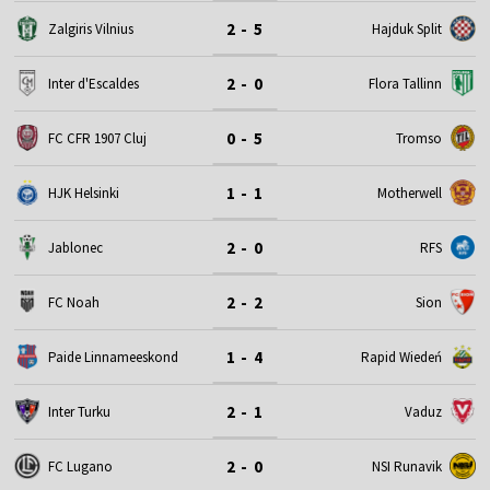
2 - 5
Zalgiris Vilnius
Hajduk Split
2 - 0
Inter d'Escaldes
Flora Tallinn
0 - 5
FC CFR 1907 Cluj
Tromso
1 - 1
HJK Helsinki
Motherwell
2 - 0
Jablonec
RFS
2 - 2
FC Noah
Sion
1 - 4
Paide Linnameeskond
Rapid Wiedeń
2 - 1
Inter Turku
Vaduz
2 - 0
FC Lugano
NSI Runavik