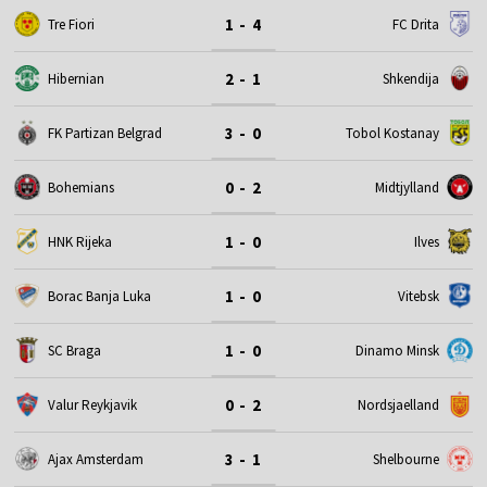
1 - 4
Tre Fiori
FC Drita
2 - 1
Hibernian
Shkendija
3 - 0
FK Partizan Belgrad
Tobol Kostanay
0 - 2
Bohemians
Midtjylland
1 - 0
HNK Rijeka
Ilves
1 - 0
Borac Banja Luka
Vitebsk
1 - 0
SC Braga
Dinamo Minsk
0 - 2
Valur Reykjavik
Nordsjaelland
3 - 1
Ajax Amsterdam
Shelbourne