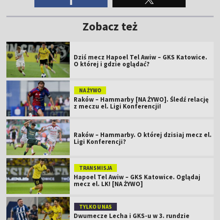
Zobacz też
Dziś mecz Hapoel Tel Awiw – GKS Katowice.
O której i gdzie oglądać?
NA ŻYWO
Raków – Hammarby [NA ŻYWO]. Śledź relację
z meczu el. Ligi Konferencji!
Raków – Hammarby. O której dzisiaj mecz el.
Ligi Konferencji?
TRANSMISJA
Hapoel Tel Awiw – GKS Katowice. Oglądaj
mecz el. LK! [NA ŻYWO]
TYLKO U NAS
Dwumecze Lecha i GKS-u w 3. rundzie