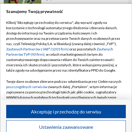
Szanujemy Twoją prywatność
Kliknij "Akceptuję i przechodzę do serwisu", aby wyrazić zgody na
korzystanie z technologii automatycznego śledzenia i zbierania danych,
TVP
dostęp do informacji na Twoim urządzeniu końcowym i ich
Abonament TVP
Regulamin TVP
przechowywanie oraz na przetwarzanie Twoich danych osobowych przez
nas, czyli Telewizję Polską S.A. w likwidacji (zwaną dalej również „TVP”),
Polityka prywatności
Sklep TVP
Zaufanych Partnerów z IAB* (1201 firm)
oraz pozostałych
Zaufanych
Partnerów TVP (93 firm)
, w celach marketingowych (w tym do
Biuro Reklamy
Moje zgody
zautomatyzowanego dopasowania reklam do Twoich zainteresowań i
mierzenia ich skuteczności) i pozostałych, które wskazujemy poniżej, a
Oferta Handlowa
Biuro reklamy
także zgody na udostępnianie przez nas identyfikatora PPID do Google.
Telegazeta ogłoszenia
Kontakt
Twoje dane osobowe zbierane podczas odwiedzania przez Ciebie naszych
Emisja w TVP
poszczególnych serwisów
zwanych dalej „Portalem”, w tym informacje
zapisywane za pomocą technologii takich jak: pliki cookie, sygnalizatory
Kanały
Rada Programowa
WWW lub innych podobnych technologii umożliwiających świadczenie
dopasowanych i bezpiecznych usług, personalizację treści oraz reklam,
Ogłoszenia przetargowe
udostępnianie funkcji mediów społecznościowych oraz analizowanie
©2026 Telewizja Polska Spółka Akcyjna w likwidacji
Akceptuję i przechodzę do serwisu
ruchu w Internecie.
Akademia Telewizyjna
Informacje o nadawcy
Twoje dane osobowe zbierane podczas odwiedzania przez Ciebie
Ustawienia zaawansowane
News
Transmisje
Wideo
Więcej
poszczególnych serwisów
na Portalu, takie jak adresy IP, identyfikatory