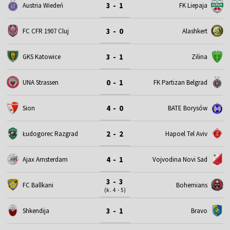
3 - 1
Austria Wiedeń
FK Liepaja
3 - 0
FC CFR 1907 Cluj
Alashkert
3 - 1
GKS Katowice
Zilina
0 - 1
UNA Strassen
FK Partizan Belgrad
4 - 0
Sion
BATE Borysów
2 - 2
Łudogorec Razgrad
Hapoel Tel Aviv
4 - 1
Ajax Amsterdam
Vojvodina Novi Sad
3 - 3
FC Ballkani
Bohemians
(k. 4 - 5)
3 - 1
Shkendija
Bravo