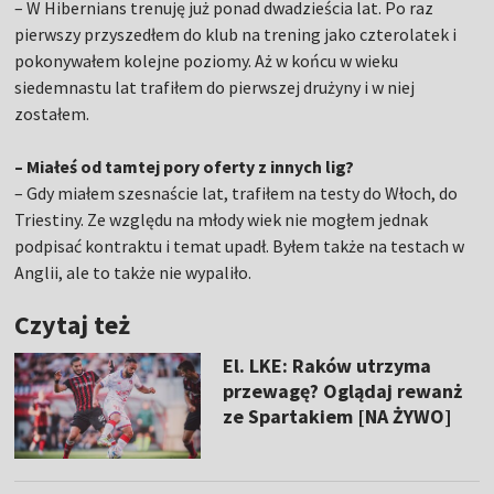
– W Hibernians trenuję już ponad dwadzieścia lat. Po raz
pierwszy przyszedłem do klub na trening jako czterolatek i
pokonywałem kolejne poziomy. Aż w końcu w wieku
siedemnastu lat trafiłem do pierwszej drużyny i w niej
zostałem.
– Miałeś od tamtej pory oferty z innych lig?
– Gdy miałem szesnaście lat, trafiłem na testy do Włoch, do
Triestiny. Ze względu na młody wiek nie mogłem jednak
podpisać kontraktu i temat upadł. Byłem także na testach w
Anglii, ale to także nie wypaliło.
Czytaj też
El. LKE: Raków utrzyma
przewagę? Oglądaj rewanż
ze Spartakiem [NA ŻYWO]