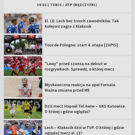
10:53
|
TENIS
/
ATP (MĘŻCZYŹNI)
El. LE: Lech bez trzech zawodników. Tak
Kolejorz zagra z Klaksvik
Tour de Pologne: start 4. etapu [ZAPIS]
"Lewy" przed szansą na debiut w
rozgrywkach. Sprawdź, o której mecz
Błyskawiczna reakcja na apel Fornala.
Ważna zmiana przed ME
Dziś mecz Hapoel Tel Awiw – GKS Katowice.
O której i gdzie oglądać?
Lech – Klaksvik dziś w TVP. O której i gdzie
oglądać mecz el. LE?