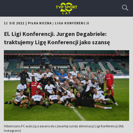
11 SIE 2022
|
PIŁKA NOŻNA
/
LIGA KONFERENCJI
El. Ligi Konferencji. Jurgen Degabriele:
traktujemy Ligę Konferencji jako szansę
Hibernians FC walczą o awans do czwartej rundy eliminacji Ligi Konferencji (fot.
Instagram)