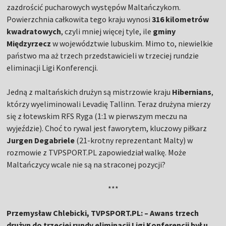
zazdrościć pucharowych występów Maltańczykom.
Powierzchnia całkowita tego kraju wynosi
316 kilometrów
kwadratowych
, czyli mniej więcej tyle, ile
gminy
Międzyrzecz
w województwie lubuskim. Mimo to, niewielkie
państwo ma aż trzech przedstawicieli w trzeciej rundzie
eliminacji Ligi Konferencji.
Jedną z maltańskich drużyn są mistrzowie kraju
Hibernians
,
którzy wyeliminowali Levadię Tallinn. Teraz drużyna mierzy
się z łotewskim RFS Ryga (1:1 w pierwszym meczu na
wyjeździe). Choć to rywal jest faworytem, kluczowy piłkarz
Jurgen Degabriele
(21-krotny reprezentant Malty) w
rozmowie z TVPSPORT.PL zapowiedział walkę. Może
Maltańczycy wcale nie są na straconej pozycji?
***
Przemysław Chlebicki, TVPSPORT.PL: – Awans trzech
drużyn do trzeciej rundy eliminacji Ligi Konferencji był u