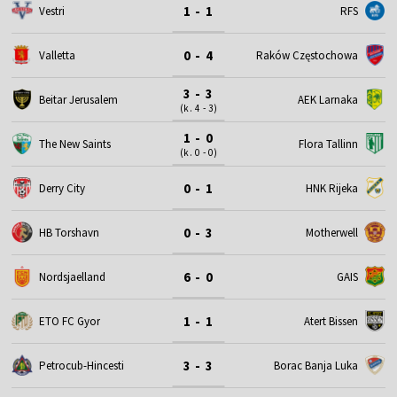
1 - 1
Vestri
RFS
0 - 4
Valletta
Raków Częstochowa
3 - 3
Beitar Jerusalem
AEK Larnaka
(k. 4 - 3)
1 - 0
The New Saints
Flora Tallinn
(k. 0 - 0)
0 - 1
Derry City
HNK Rijeka
0 - 3
HB Torshavn
Motherwell
6 - 0
Nordsjaelland
GAIS
1 - 1
ETO FC Gyor
Atert Bissen
3 - 3
Petrocub-Hincesti
Borac Banja Luka