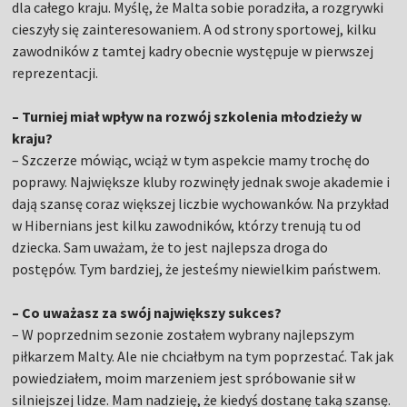
dla całego kraju. Myślę, że Malta sobie poradziła, a rozgrywki
cieszyły się zainteresowaniem. A od strony sportowej, kilku
zawodników z tamtej kadry obecnie występuje w pierwszej
reprezentacji.
– Turniej miał wpływ na rozwój szkolenia młodzieży w
kraju?
– Szczerze mówiąc, wciąż w tym aspekcie mamy trochę do
poprawy. Największe kluby rozwinęły jednak swoje akademie i
dają szansę coraz większej liczbie wychowanków. Na przykład
w Hibernians jest kilku zawodników, którzy trenują tu od
dziecka. Sam uważam, że to jest najlepsza droga do
postępów. Tym bardziej, że jesteśmy niewielkim państwem.
– Co uważasz za swój największy sukces?
– W poprzednim sezonie zostałem wybrany najlepszym
piłkarzem Malty. Ale nie chciałbym na tym poprzestać. Tak jak
powiedziałem, moim marzeniem jest spróbowanie sił w
silniejszej lidze. Mam nadzieję, że kiedyś dostanę taką szansę.