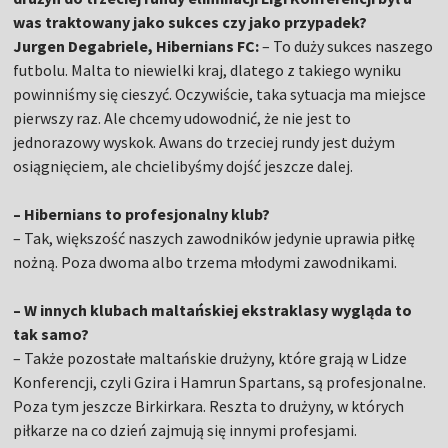
was traktowany jako sukces czy jako przypadek?
Jurgen Degabriele, Hibernians FC:
– To duży sukces naszego
futbolu. Malta to niewielki kraj, dlatego z takiego wyniku
powinniśmy się cieszyć. Oczywiście, taka sytuacja ma miejsce
pierwszy raz. Ale chcemy udowodnić, że nie jest to
jednorazowy wyskok. Awans do trzeciej rundy jest dużym
osiągnięciem, ale chcielibyśmy dojść jeszcze dalej.
– Hibernians to profesjonalny klub?
– Tak, większość naszych zawodników jedynie uprawia piłkę
nożną. Poza dwoma albo trzema młodymi zawodnikami.
– W innych klubach maltańskiej ekstraklasy wygląda to
tak samo?
– Także pozostałe maltańskie drużyny, które grają w Lidze
Konferencji, czyli Gzira i Hamrun Spartans, są profesjonalne.
Poza tym jeszcze Birkirkara. Reszta to drużyny, w których
piłkarze na co dzień zajmują się innymi profesjami.