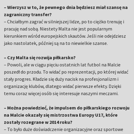
– Wierzysz w to, że pewnego dnia będziesz miał szansę na
zagraniczny transfer?
– Chciałbym zagrać w silniejszej lidze, po to ciężko trenuję i
pracuję nad sobą. Niestety Malta nie jest popularnym
kierunkiem wśród europejskich skautów. Jeśli nie odejdziesz
jako nastolatek, później są na to niewielkie szanse.
– Czy Malta się rozwija piłkarsko?
– Powoli, ale w ciągu pięciu ostatnich lat futbol na Malcie
poszedł do przodu. To widać po reprezentacji, po której widać
stały progres. Kładzie się duży nacisk na profesjonalizm i
organizację klubów, dlatego widać pierwsze efekty. Dzięki
temu coraz więcej osób się interesuje naszymi meczami.
– Można powiedzieć, że impulsem do piłkarskiego rozwoju
na Malcie okazały się mistrzostwa Europy U17, które
zostały rozegrane w 2014 roku?
– To było duże doświadczenie organizacyjne oraz sportowe