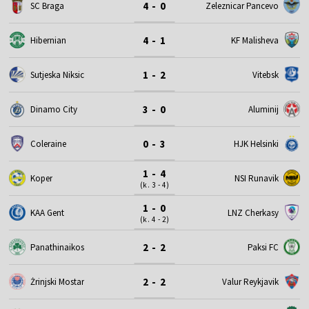
4 - 0
SC Braga
Zeleznicar Pancevo
4 - 1
Hibernian
KF Malisheva
1 - 2
Sutjeska Niksic
Vitebsk
3 - 0
Dinamo City
Aluminij
0 - 3
Coleraine
HJK Helsinki
1 - 4
Koper
NSI Runavik
(k. 3 - 4)
1 - 0
KAA Gent
LNZ Cherkasy
(k. 4 - 2)
2 - 2
Panathinaikos
Paksi FC
2 - 2
Żrinjski Mostar
Valur Reykjavik