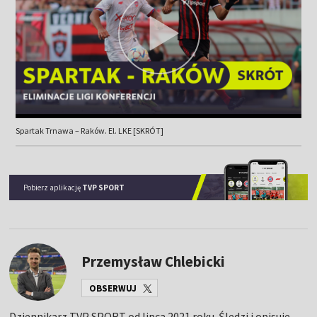
Spartak Trnawa – Raków. El. LKE [SKRÓT]
Pobierz aplikację
TVP SPORT
Przemysław Chlebicki
OBSERWUJ
Dziennikarz TVP SPORT od lipca 2021 roku. Śledzi i opisuje