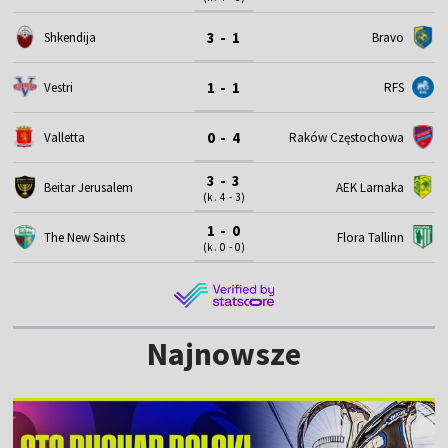
3 - 1
Shkendija
Bravo
1 - 1
Vestri
RFS
0 - 4
Valletta
Raków Częstochowa
3 - 3
Beitar Jerusalem
AEK Larnaka
(k. 4 - 3)
1 - 0
The New Saints
Flora Tallinn
(k. 0 - 0)
Najnowsze