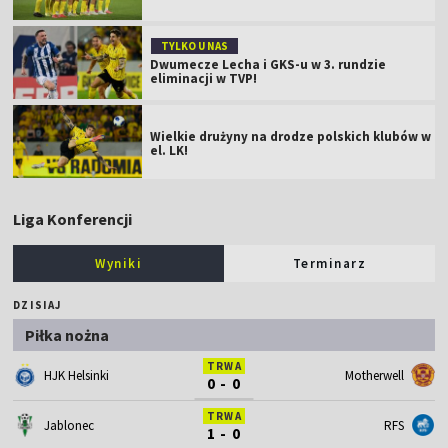
TYLKO U NAS
Dwumecze Lecha i GKS-u w 3. rundzie
eliminacji w TVP!
Wielkie drużyny na drodze polskich klubów w
el. LK!
Liga Konferencji
Wyniki
Terminarz
DZISIAJ
Piłka nożna
TRWA
HJK Helsinki
Motherwell
0 - 0
TRWA
Jablonec
RFS
1 - 0