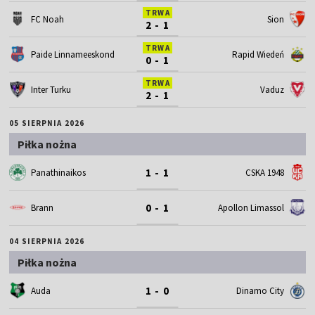
TRWA
FC Noah
Sion
2 - 1
TRWA
Paide Linnameeskond
Rapid Wiedeń
0 - 1
TRWA
Inter Turku
Vaduz
2 - 1
05 SIERPNIA 2026
Piłka nożna
1 - 1
Panathinaikos
CSKA 1948
0 - 1
Brann
Apollon Limassol
04 SIERPNIA 2026
Piłka nożna
1 - 0
Auda
Dinamo City