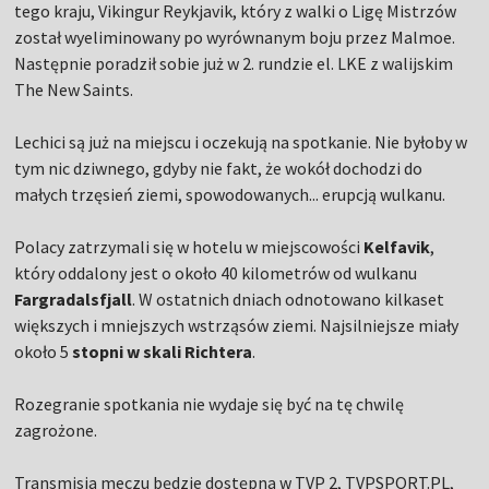
tego kraju, Vikingur Reykjavik, który z walki o Ligę Mistrzów
został wyeliminowany po wyrównanym boju przez Malmoe.
Następnie poradził sobie już w 2. rundzie el. LKE z walijskim
The New Saints.
Lechici są już na miejscu i oczekują na spotkanie. Nie byłoby w
tym nic dziwnego, gdyby nie fakt, że wokół dochodzi do
małych trzęsień ziemi, spowodowanych... erupcją wulkanu.
Polacy zatrzymali się w hotelu w miejscowości
Kelfavik
,
który oddalony jest o około 40 kilometrów od wulkanu
Fargradalsfjall
. W ostatnich dniach odnotowano kilkaset
większych i mniejszych wstrząsów ziemi. Najsilniejsze miały
około 5
stopni w skali Richtera
.
Rozegranie spotkania nie wydaje się być na tę chwilę
zagrożone.
Transmisja meczu będzie dostępna w TVP 2, TVPSPORT.PL,