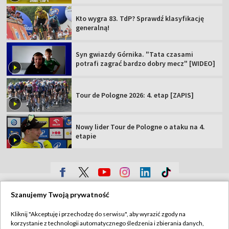
Kto wygra 83. TdP? Sprawdź klasyfikację
generalną!
Syn gwiazdy Górnika. "Tata czasami
potrafi zagrać bardzo dobry mecz" [WIDEO]
Tour de Pologne 2026: 4. etap [ZAPIS]
Nowy lider Tour de Pologne o ataku na 4.
etapie
TVP
Szanujemy Twoją prywatność
Abonament TVP
Regulamin TVP
Kliknij "Akceptuję i przechodzę do serwisu", aby wyrazić zgody na
Polityka prywatności
Sklep TVP
korzystanie z technologii automatycznego śledzenia i zbierania danych,