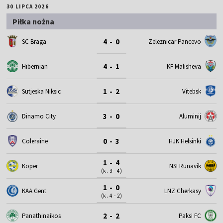
30 LIPCA 2026
Piłka nożna
4 - 0
SC Braga
Zeleznicar Pancevo
4 - 1
Hibernian
KF Malisheva
1 - 2
Sutjeska Niksic
Vitebsk
3 - 0
Dinamo City
Aluminij
0 - 3
Coleraine
HJK Helsinki
1 - 4
Koper
NSI Runavik
(k. 3 - 4)
1 - 0
KAA Gent
LNZ Cherkasy
(k. 4 - 2)
2 - 2
Panathinaikos
Paksi FC