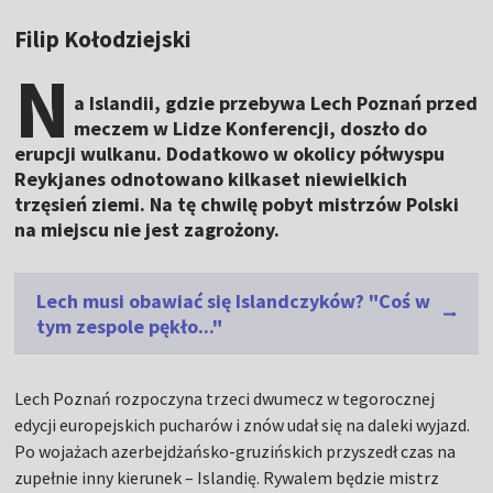
Filip Kołodziejski
N
a Islandii, gdzie przebywa Lech Poznań przed
meczem w Lidze Konferencji, doszło do
erupcji wulkanu. Dodatkowo w okolicy półwyspu
Reykjanes odnotowano kilkaset niewielkich
trzęsień ziemi. Na tę chwilę pobyt mistrzów Polski
na miejscu nie jest zagrożony.
Lech musi obawiać się Islandczyków? "Coś w
tym zespole pękło..."
Lech Poznań rozpoczyna trzeci dwumecz w tegorocznej
edycji europejskich pucharów i znów udał się na daleki wyjazd.
Po wojażach azerbejdżańsko-gruzińskich przyszedł czas na
zupełnie inny kierunek – Islandię. Rywalem będzie mistrz