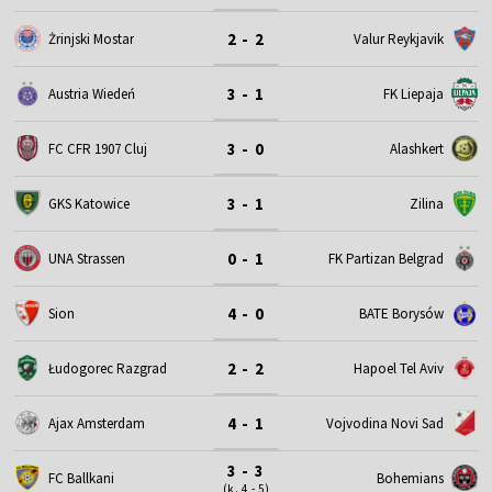
2 - 2
Żrinjski Mostar
Valur Reykjavik
3 - 1
Austria Wiedeń
FK Liepaja
3 - 0
FC CFR 1907 Cluj
Alashkert
3 - 1
GKS Katowice
Zilina
0 - 1
UNA Strassen
FK Partizan Belgrad
4 - 0
Sion
BATE Borysów
2 - 2
Łudogorec Razgrad
Hapoel Tel Aviv
4 - 1
Ajax Amsterdam
Vojvodina Novi Sad
3 - 3
FC Ballkani
Bohemians
(k. 4 - 5)