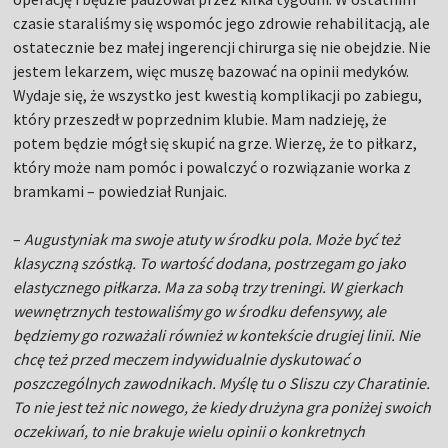
czasie staraliśmy się wspomóc jego zdrowie rehabilitacją, ale
ostatecznie bez małej ingerencji chirurga się nie obejdzie. Nie
jestem lekarzem, więc muszę bazować na opinii medyków.
Wydaje się, że wszystko jest kwestią komplikacji po zabiegu,
który przeszedł w poprzednim klubie. Mam nadzieję, że
potem będzie mógł się skupić na grze. Wierzę, że to piłkarz,
który może nam pomóc i powalczyć o rozwiązanie worka z
bramkami – powiedział Runjaic.
–
Augustyniak ma swoje atuty w środku pola. Może być też
klasyczną szóstką. To wartość dodana, postrzegam go jako
elastycznego piłkarza. Ma za sobą trzy treningi. W gierkach
wewnętrznych testowaliśmy go w środku defensywy, ale
będziemy go rozważali również w kontekście drugiej linii. Nie
chcę też przed meczem indywidualnie dyskutować o
poszczególnych zawodnikach. Myślę tu o Sliszu czy Charatinie.
To nie jest też nic nowego, że kiedy drużyna gra poniżej swoich
oczekiwań, to nie brakuje wielu opinii o konkretnych