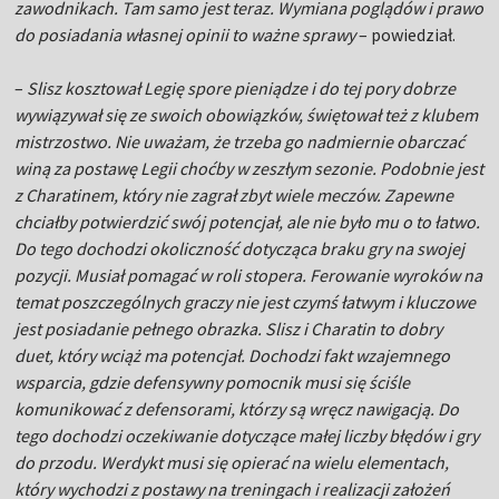
zawodnikach. Tam samo jest teraz. Wymiana poglądów i prawo
do posiadania własnej opinii to ważne sprawy
– powiedział.
–
Slisz kosztował Legię spore pieniądze i do tej pory dobrze
wywiązywał się ze swoich obowiązków, świętował też z klubem
mistrzostwo. Nie uważam, że trzeba go nadmiernie obarczać
winą za postawę Legii choćby w zeszłym sezonie. Podobnie jest
z Charatinem, który nie zagrał zbyt wiele meczów. Zapewne
chciałby potwierdzić swój potencjał, ale nie było mu o to łatwo.
Do tego dochodzi okoliczność dotycząca braku gry na swojej
pozycji. Musiał pomagać w roli stopera. Ferowanie wyroków na
temat poszczególnych graczy nie jest czymś łatwym i kluczowe
jest posiadanie pełnego obrazka. Slisz i Charatin to dobry
duet, który wciąż ma potencjał. Dochodzi fakt wzajemnego
wsparcia, gdzie defensywny pomocnik musi się ściśle
komunikować z defensorami, którzy są wręcz nawigacją. Do
tego dochodzi oczekiwanie dotyczące małej liczby błędów i gry
do przodu. Werdykt musi się opierać na wielu elementach,
który wychodzi z postawy na treningach i realizacji założeń