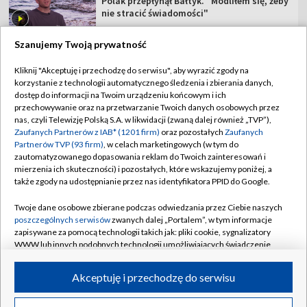
Polak przepłynął Bałtyk. "Modliłem się, żeby
nie stracić świadomości"
Szanujemy Twoją prywatność
Kliknij "Akceptuję i przechodzę do serwisu", aby wyrazić zgody na
korzystanie z technologii automatycznego śledzenia i zbierania danych,
TVP
dostęp do informacji na Twoim urządzeniu końcowym i ich
Abonament TVP
Regulamin TVP
przechowywanie oraz na przetwarzanie Twoich danych osobowych przez
nas, czyli Telewizję Polską S.A. w likwidacji (zwaną dalej również „TVP”),
Polityka prywatności
Sklep TVP
Zaufanych Partnerów z IAB* (1201 firm)
oraz pozostałych
Zaufanych
Partnerów TVP (93 firm)
, w celach marketingowych (w tym do
Biuro Reklamy
Moje zgody
zautomatyzowanego dopasowania reklam do Twoich zainteresowań i
mierzenia ich skuteczności) i pozostałych, które wskazujemy poniżej, a
Oferta Handlowa
Biuro reklamy
także zgody na udostępnianie przez nas identyfikatora PPID do Google.
Telegazeta ogłoszenia
Kontakt
Twoje dane osobowe zbierane podczas odwiedzania przez Ciebie naszych
Emisja w TVP
poszczególnych serwisów
zwanych dalej „Portalem”, w tym informacje
zapisywane za pomocą technologii takich jak: pliki cookie, sygnalizatory
Kanały
Rada Programowa
WWW lub innych podobnych technologii umożliwiających świadczenie
dopasowanych i bezpiecznych usług, personalizację treści oraz reklam,
Ogłoszenia przetargowe
udostępnianie funkcji mediów społecznościowych oraz analizowanie
©2026 Telewizja Polska Spółka Akcyjna w likwidacji
Akceptuję i przechodzę do serwisu
ruchu w Internecie.
Akademia Telewizyjna
Informacje o nadawcy