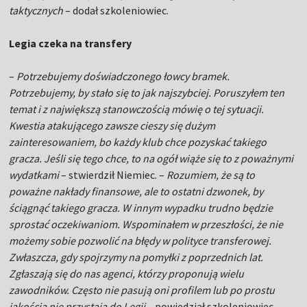
taktycznych
– dodał szkoleniowiec.
Legia czeka na transfery
–
Potrzebujemy doświadczonego łowcy bramek.
Potrzebujemy, by stało się to jak najszybciej. Poruszyłem ten
temat i z największą stanowczością mówię o tej sytuacji.
Kwestia atakującego zawsze cieszy się dużym
zainteresowaniem, bo każdy klub chce pozyskać takiego
gracza. Jeśli się tego chce, to na ogół wiąże się to z poważnymi
wydatkami
– stwierdził Niemiec. –
Rozumiem, że są to
poważne nakłady finansowe, ale to ostatni dzwonek, by
ściągnąć takiego gracza. W innym wypadku trudno będzie
sprostać oczekiwaniom. Wspominałem w przeszłości, że nie
możemy sobie pozwolić na błędy w polityce transferowej.
Zwłaszcza, gdy spojrzymy na pomyłki z poprzednich lat.
Zgłaszają się do nas agenci, którzy proponują wielu
zawodników. Często nie pasują oni profilem lub po prostu
jakością nie przystają do Legii
– powiedział szkoleniowiec.