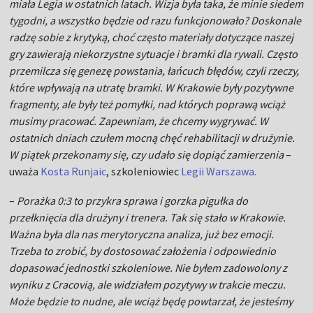
miała Legia w ostatnich latach. Wizja była taka, że minie siedem
tygodni, a wszystko będzie od razu funkcjonowało? Doskonale
radzę sobie z krytyką, choć często materiały dotyczące naszej
gry zawierają niekorzystne sytuacje i bramki dla rywali. Często
przemilcza się genezę powstania, łańcuch błędów, czyli rzeczy,
które wpływają na utratę bramki. W Krakowie były pozytywne
fragmenty, ale były też pomyłki, nad których poprawą wciąż
musimy pracować. Zapewniam, że chcemy wygrywać. W
ostatnich dniach czułem mocną chęć rehabilitacji w drużynie.
W piątek przekonamy się, czy udało się dopiąć zamierzenia
–
uważa
Kosta Runjaic
, szkoleniowiec
Legii Warszawa.
–
Porażka 0:3 to przykra sprawa i gorzka pigułka do
przełknięcia dla drużyny i trenera. Tak się stało w Krakowie.
Ważna była dla nas merytoryczna analiza, już bez emocji.
Trzeba to zrobić, by dostosować założenia i odpowiednio
dopasować jednostki szkoleniowe. Nie byłem zadowolony z
wyniku z Cracovią, ale widziałem pozytywy w trakcie meczu.
Może będzie to nudne, ale wciąż będę powtarzał, że jesteśmy