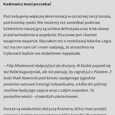
Kadrowicz musi poczekać
Potrzebujemy większej determinacji w ostatniej tercji boiska,
pod bramką rywali. Nie możemy też zaniedbać podstaw.
Szkieletem naszej gry są solidna defensywa oraz brak obawy
przed wchodzenia w pojedynki. Kluczowe jest również
wzajemne wsparcie. Słyszałem też o mobilizacji kibiców. Legia
też ma ten sam cel i mam nadzieję, że atmosfera na
trybunach będzie nas dodatkowo napędzała.
–
Filip Mladenović dołączył już do drużyny. W klubie pojawił się
też Rafał Augustyniak, ale nie planuję, by zagrał już z Piastem. Z
kolei Maik Nawrocki pod koniec następnego tygodnia
powinien wznowić treningi indywidualne, a kilka dni później
możliwe będą jego zajęcia wraz z całym zespołem. To
pomyślne wieści
– stwierdził szkoleniowiec.
Gorsze są wiadomości dotyczą Kramera, który musi przejść
operację i będzie pauzował przez kilka tygodni. W ostatnim