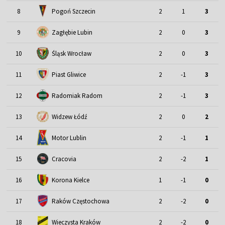
8
Pogoń Szczecin
2
1
3
9
Zagłębie Lubin
2
0
3
Śląsk Wrocław
10
2
0
3
11
Piast Gliwice
2
-1
3
12
Radomiak Radom
2
-1
3
13
Widzew Łódź
2
0
2
Motor Lublin
14
2
-1
1
15
Cracovia
2
-2
1
16
Korona Kielce
1
-1
0
17
Raków Częstochowa
2
-2
0
18
Wieczysta Kraków
2
-2
0