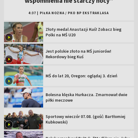
wspomnienia nie starczy nocy"
4:37
|
PIŁKA NOŻNA
/
PKO BP EKSTRAKLASA
Złoty medal Anastazji Kuś! Zobacz bieg
Polki na MŚ U20
Jest polskie złoto na MŚ juniorów!
Rekordowy bieg Kuś
MŚ do lat 20, Oregon: oglądaj 3. dzień
Bolesna klęska Hurkacza. Zmarnował dwie
piłki meczowe
Sportowy wieczór 07.08. (gość: Bartłomiej
Kubkowski)