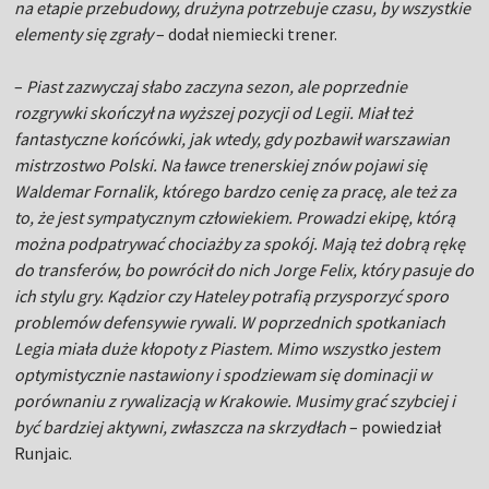
na etapie przebudowy, drużyna potrzebuje czasu, by wszystkie
elementy się zgrały
– dodał niemiecki trener.
–
Piast zazwyczaj słabo zaczyna sezon, ale poprzednie
rozgrywki skończył na wyższej pozycji od Legii. Miał też
fantastyczne końcówki, jak wtedy, gdy pozbawił warszawian
mistrzostwo Polski. Na ławce trenerskiej znów pojawi się
Waldemar Fornalik, którego bardzo cenię za pracę, ale też za
to, że jest sympatycznym człowiekiem. Prowadzi ekipę, którą
można podpatrywać chociażby za spokój. Mają też dobrą rękę
do transferów, bo powrócił do nich Jorge Felix, który pasuje do
ich stylu gry. Kądzior czy Hateley potrafią przysporzyć sporo
problemów defensywie rywali. W poprzednich spotkaniach
Legia miała duże kłopoty z Piastem. Mimo wszystko jestem
optymistycznie nastawiony i spodziewam się dominacji w
porównaniu z rywalizacją w Krakowie. Musimy grać szybciej i
być bardziej aktywni, zwłaszcza na skrzydłach
– powiedział
Runjaic.