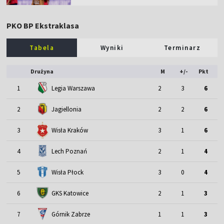
PKO BP Ekstraklasa
Tabela
Wyniki
Terminarz
Drużyna
M
+/-
Pkt
1
Legia Warszawa
2
3
6
2
Jagiellonia
2
2
6
3
Wisła Kraków
3
1
6
4
Lech Poznań
2
1
4
5
Wisła Płock
3
0
4
6
GKS Katowice
2
1
3
7
Górnik Zabrze
1
1
3