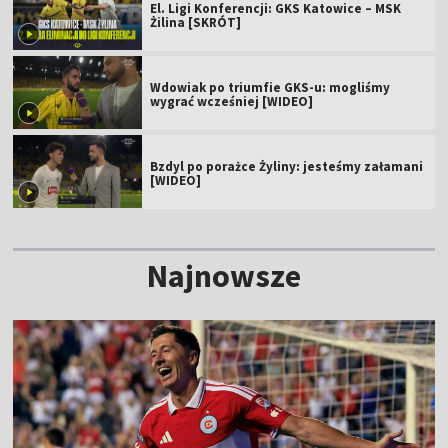
El. Ligi Konferencji: GKS Katowice – MSK
Żilina [SKRÓT]
Wdowiak po triumfie GKS-u: mogliśmy
wygrać wcześniej [WIDEO]
Bzdyl po porażce Żyliny: jesteśmy załamani
[WIDEO]
Najnowsze