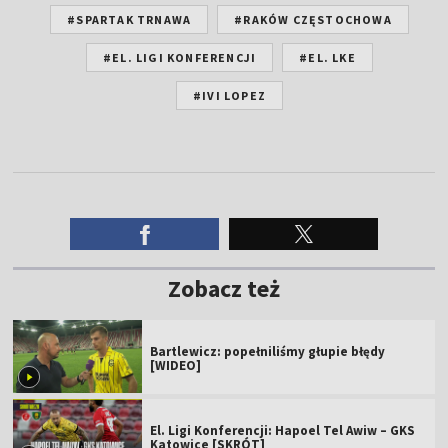
#SPARTAK TRNAWA
#RAKÓW CZĘSTOCHOWA
#EL. LIGI KONFERENCJI
#EL. LKE
#IVI LOPEZ
Zobacz też
Bartlewicz: popełniliśmy głupie błędy
[WIDEO]
El. Ligi Konferencji: Hapoel Tel Awiw – GKS
Katowice [SKRÓT]