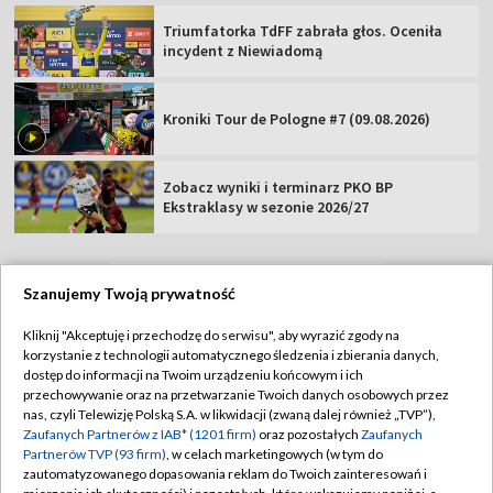
Triumfatorka TdFF zabrała głos. Oceniła
incydent z Niewiadomą
Kroniki Tour de Pologne #7 (09.08.2026)
Zobacz wyniki i terminarz PKO BP
Ekstraklasy w sezonie 2026/27
Szanujemy Twoją prywatność
TVP
Kliknij "Akceptuję i przechodzę do serwisu", aby wyrazić zgody na
korzystanie z technologii automatycznego śledzenia i zbierania danych,
Abonament TVP
Regulamin TVP
dostęp do informacji na Twoim urządzeniu końcowym i ich
Polityka prywatności
Sklep TVP
przechowywanie oraz na przetwarzanie Twoich danych osobowych przez
nas, czyli Telewizję Polską S.A. w likwidacji (zwaną dalej również „TVP”),
Biuro Reklamy
Moje zgody
Zaufanych Partnerów z IAB* (1201 firm)
oraz pozostałych
Zaufanych
Partnerów TVP (93 firm)
, w celach marketingowych (w tym do
Oferta Handlowa
Biuro reklamy
zautomatyzowanego dopasowania reklam do Twoich zainteresowań i