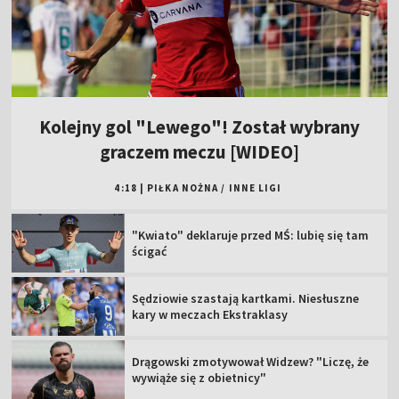
Kolejny gol "Lewego"! Został wybrany
graczem meczu [WIDEO]
4:18
|
PIŁKA NOŻNA
/
INNE LIGI
"Kwiato" deklaruje przed MŚ: lubię się tam
ścigać
Sędziowie szastają kartkami. Niesłuszne
kary w meczach Ekstraklasy
Drągowski zmotywował Widzew? "Liczę, że
wywiąże się z obietnicy"