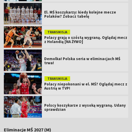
El. MŚ koszykarzy: kiedy kolejne mecze
Polaków? Zobacz tabelę
TRANSMISJA
Polacy grają o szóstą wygraną. Oglądaj mecz
z Holandią [NA ŻYWO]
Demolka! Polska seria w eliminacjach MŚ
trwa!
TRANSMISJA
Polacy niepokonani w el. MŚ? Oglądaj mecz z
Austrią w TVP!
Polscy koszykarze z wysoką wygraną. Udany
sprawdzian
Eliminacje MŚ 2027 (M)