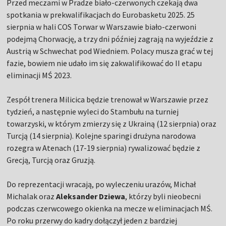
Przed meczami w Pradze biało-czerwonych czekają dwa
spotkania w prekwalifikacjach do Eurobasketu 2025. 25
sierpnia w hali COS Torwar w Warszawie biało-czerwoni
podejmą Chorwację, a trzy dni później zagrają na wyjeździe z
Austrią w Schwechat pod Wiedniem. Polacy musza grać w tej
fazie, bowiem nie udało im się zakwalifikować do II etapu
eliminacji MŚ 2023.
Zespół trenera Milicica będzie trenował w Warszawie przez
tydzień, a następnie wyleci do Stambułu na turniej
towarzyski, w którym zmierzy się z Ukrainą (12 sierpnia) oraz
Turcją (14 sierpnia). Kolejne sparingi drużyna narodowa
rozegra w Atenach (17-19 sierpnia) rywalizować będzie z
Grecją, Turcją oraz Gruzją.
Do reprezentacji wracają, po wyleczeniu urazów, Michał
Michalak oraz
Aleksander Dziewa
, którzy byli nieobecni
podczas czerwcowego okienka na mecze w eliminacjach MŚ.
Po roku przerwy do kadry dołączył jeden z bardziej