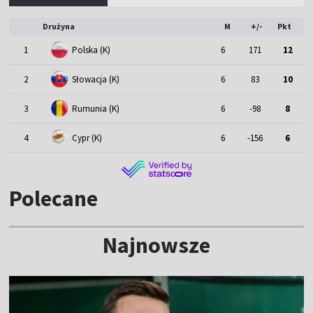
Drużyna
M
+/-
Pkt
1
Polska (K)
6
171
12
2
Słowacja (K)
6
83
10
3
Rumunia (K)
6
-98
8
4
Cypr (K)
6
-156
6
Polecane
Najnowsze