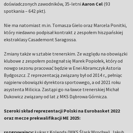
doświadczonych zawodników, 35-letni
Aaron Cel
(93
spotkania – 642 pkt).
Nie ma natomiast m.in. Tomasza Gielo oraz Marcela Ponitki,
który niedawno podpisał kontrakt z zespołem hiszpańskiej
ekstraklasy Casademont Saragossa.
Zmiany także w sztabie trenerskim. Ze względu na obowiązki
klubowe z zespołem pożegnał się Marek Popiołek, który od
nowgo sezonu pracować będzie w Enei Abramczyk Astoria
Bydgoszcz. Z reprezentacją związany był od 2014 r., pełniąc
najpierw obowiązki dyrektora sportowego, a od 2021 roku
asystenta Milicica. Zastąpi go na ławce trenerskiej Michał
Dukowicz związany od lat z MKS Dąbrowa Górnicza.
Szeroki skład reprezentacji Polski na Eurobasket 2022
oraz mecze prekwalifikacji ME 2025:
rozgrywający:
Łukasz Kolenda (WKS Śląsk Wrocław), Jakub