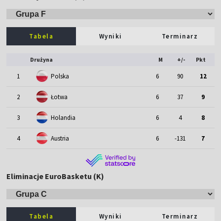
Tabela
Wyniki
Terminarz
Drużyna
M
+/-
Pkt
1
Polska
6
90
12
2
Łotwa
6
37
9
3
Holandia
6
4
8
4
Austria
6
-131
7
Eliminacje EuroBasketu (K)
Tabela
Wyniki
Terminarz