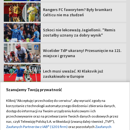
Rangers FC faworytem? Były bramkarz
Celticu nie ma złudzeń
Szkoci nie lekceważą Jagiellonii. "Remis
zostałby uznany za dobry wynik"
Wicelider TdP ukarany! Przesunięcie na 121.
miejsce i grzywna
Lech musi uważać. KI Klaksvik już
zaskakiwało w Europie
Szanujemy Twoją prywatność
Kliknij "Akceptuję i przechodzę do serwisu", aby wyrazić zgody na
korzystanie z technologii automatycznego śledzenia i zbierania danych,
TVP
dostęp do informacji na Twoim urządzeniu końcowym i ich
Abonament TVP
Regulamin TVP
przechowywanie oraz na przetwarzanie Twoich danych osobowych przez
nas, czyli Telewizję Polską S.A. w likwidacji (zwaną dalej również „TVP”),
Polityka prywatności
Sklep TVP
Zaufanych Partnerów z IAB* (1201 firm)
oraz pozostałych
Zaufanych