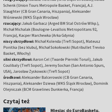
Schenk (Union Tours Metropole Basket, Francja), A.J.
Slaughter (CB Gran Canaria, Hiszpania), Aleksander
Wiśniewski (WKS Śląsk Wrocław)
rzucający:
Jakub Garbacz (Arged BM Stal Ostrów Wlkp.),
Michał Michalak (Boulogne-Levallois Metropolitans 92,
Francja), Kacper Marchewka (Arka Gdynia)
niscy skrzydłowi:
Michał Kolenda (Trefl Sopot), Mateusz
Ponitka (bez klubu), Michał Sokołowski (Nutribullet Treviso
Basket, Włochy)
silni skrzydłowi:
Aaron Cel (Twarde Pierniki Toruń), Jakub
Coulibaly (Trefl Sopot), Jeremy Sochan (San Antonio Spurs,
USA), Jarosław Zyskowski (Trefl Sopot)
środkowi:
Aleksander Balcerowski (CB Gran Canaria,
Hiszpania), Aleksander Dziewa (WKS Śląsk Wrocław), Dominik
Olejniczak (BCM Gravelines Dunkierka, Francja)
Czytaj też
Miesiąc do EuroBasketu.