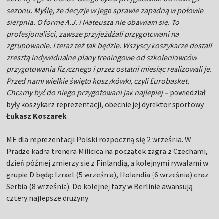
sezonu. Myślę, że decyzje w jego sprawie zapadną w połowie
sierpnia. O formę A.J. i Mateusza nie obawiam się. To
profesjonaliści, zawsze przyjeżdżali przygotowani na
zgrupowanie. I teraz też tak będzie. Wszyscy koszykarze dostali
zresztą indywidualne plany treningowe od szkoleniowców
przygotowania fizycznego i przez ostatni miesiąc realizowali je.
Przed nami wielkie święto koszykówki, czyli Eurobasket.
Chcamy być do niego przygotowani jak najlepiej –
powiedział
były koszykarz reprezentacji, obecnie jej dyrektor sportowy
Łukasz Koszarek
.
ME dla reprezentacji Polski rozpoczną się 2 września. W
Pradze kadra trenera Milicica na początek zagra z Czechami,
dzień później zmierzy się z Finlandią, a kolejnymi rywalami w
grupie D będą: Izrael (5 września), Holandia (6 września) oraz
Serbia (8 września). Do kolejnej fazy w Berlinie awansują
cztery najlepsze drużyny.