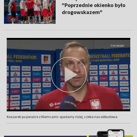
"Poprzednie okienko było
drogowskazem"
Koszarek po porażce z Niemcami: spadamy niżej, czeka nas odbudowa