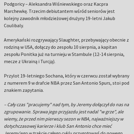
Podgoricy – Aleksandra Wiśniewskiego oraz Kacpra
Marchewkę. Trzecim debiutantem wśród seniorów jest
kolejny zawodnik młodzieżowej drużyny 19-letni Jakub
Coulibaly.
Amerykański rozgrywający Slaughter, przebywający obecnie z
rodziną w USA, dołączy do zespołu 10 sierpnia, a kapitan
zespołu Ponitka już na turnieju w Stambule (12-14 sierpnia,
mecze z Ukrainą i Turcją).
Przylot 19-letniego Sochana, który w czerwcu został wybrany
z numerem 9 w drafcie NBA przez San Antonio Spurs, stoi pod
znakiem zapytania.
– Cały czas "pracujemy" nad tym, by Jeremy dołączył do nas na
zgrupowanie. Sprawa jego przyjazdu jest nadal "w grze", ale
wiemy, że przed nim pierwszy sezon w NBA, najważniejszy w
dotychczasowej karierze i klub San Antonio chce mieć
Jeremy'ego w trakcie całego cyklu przygotowań do nowego