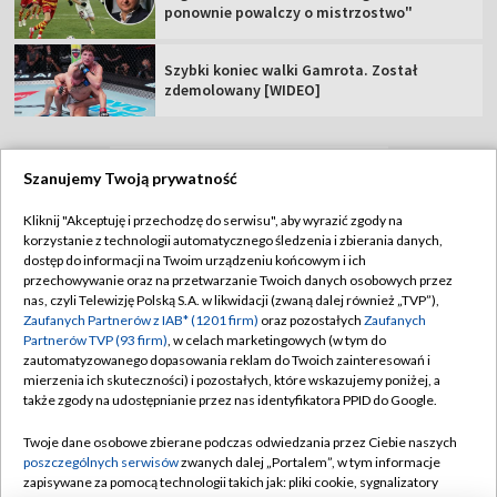
ponownie powalczy o mistrzostwo"
Szybki koniec walki Gamrota. Został
zdemolowany [WIDEO]
Szanujemy Twoją prywatność
TVP
Kliknij "Akceptuję i przechodzę do serwisu", aby wyrazić zgody na
korzystanie z technologii automatycznego śledzenia i zbierania danych,
Abonament TVP
Regulamin TVP
dostęp do informacji na Twoim urządzeniu końcowym i ich
Polityka prywatności
Sklep TVP
przechowywanie oraz na przetwarzanie Twoich danych osobowych przez
nas, czyli Telewizję Polską S.A. w likwidacji (zwaną dalej również „TVP”),
Biuro Reklamy
Moje zgody
Zaufanych Partnerów z IAB* (1201 firm)
oraz pozostałych
Zaufanych
Partnerów TVP (93 firm)
, w celach marketingowych (w tym do
Oferta Handlowa
Biuro reklamy
zautomatyzowanego dopasowania reklam do Twoich zainteresowań i
mierzenia ich skuteczności) i pozostałych, które wskazujemy poniżej, a
Telegazeta ogłoszenia
Kontakt
także zgody na udostępnianie przez nas identyfikatora PPID do Google.
Emisja w TVP
Twoje dane osobowe zbierane podczas odwiedzania przez Ciebie naszych
Kanały
Rada Programowa
poszczególnych serwisów
zwanych dalej „Portalem”, w tym informacje
zapisywane za pomocą technologii takich jak: pliki cookie, sygnalizatory
Ogłoszenia przetargowe