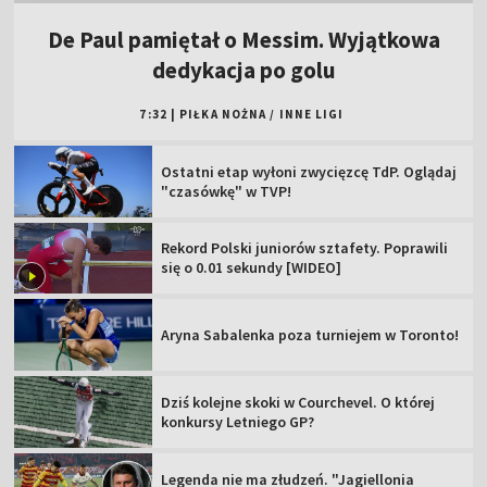
De Paul pamiętał o Messim. Wyjątkowa
dedykacja po golu
7:32
|
PIŁKA NOŻNA
/
INNE LIGI
Ostatni etap wyłoni zwycięzcę TdP. Oglądaj
"czasówkę" w TVP!
Rekord Polski juniorów sztafety. Poprawili
się o 0.01 sekundy [WIDEO]
Aryna Sabalenka poza turniejem w Toronto!
Dziś kolejne skoki w Courchevel. O której
konkursy Letniego GP?
Legenda nie ma złudzeń. "Jagiellonia