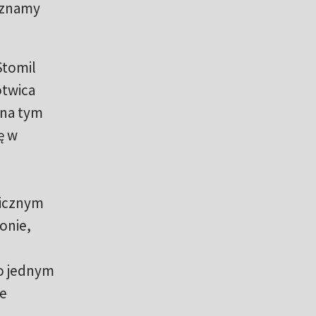
poznamy
Stomil
otwica
 na tym
ę w
icznym
onie,
po jednym
ie