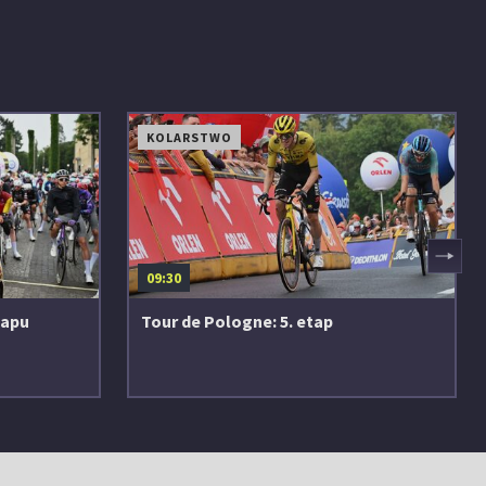
KOLARSTWO
▶
09:30
tapu
Tour de Pologne: 5. etap