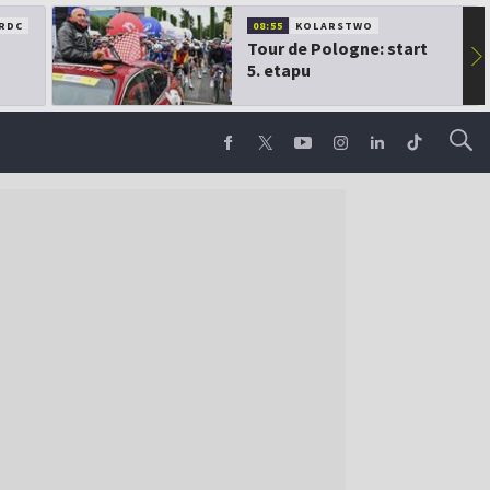
RDC
08:55
KOLARSTWO
Tour de Pologne: start
▶
5. etapu