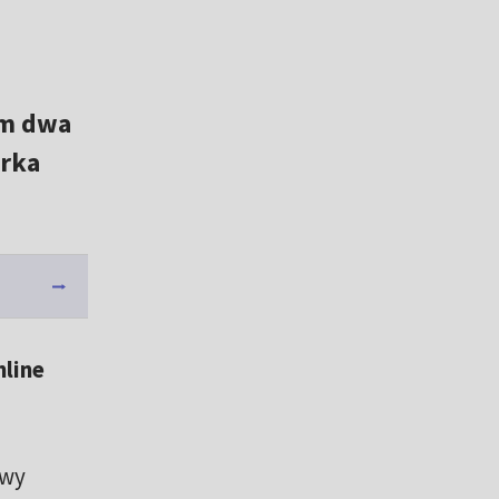
im dwa
arka
nline
owy