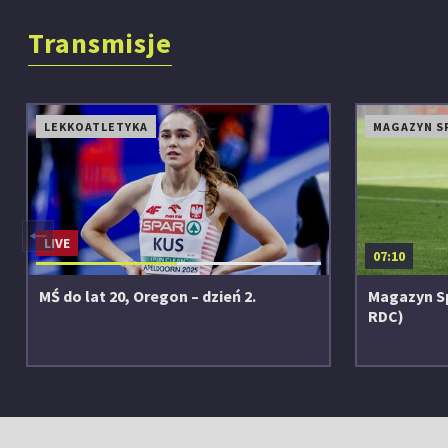
Transmisje
LEKKOATLETYKA
MAGAZYN S
◀
LIVE
07:10
MŚ do lat 20, Oregon – dzień 2.
Magazyn S
RDC)