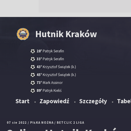
Hutnik Kraków
28'
Patryk Serafin
33'
Patryk Serafin
43'
Krzysztof Świątek
(k.)
45'
Krzysztof Świątek
(k.)
73'
Mark Assinor
89'
Patryk Kieliś
Start
Zapowiedź
Szczegóły
Tabe
07 sie 2022
/ PIŁKA NOŻNA
/ BETCLIC 2 LIGA