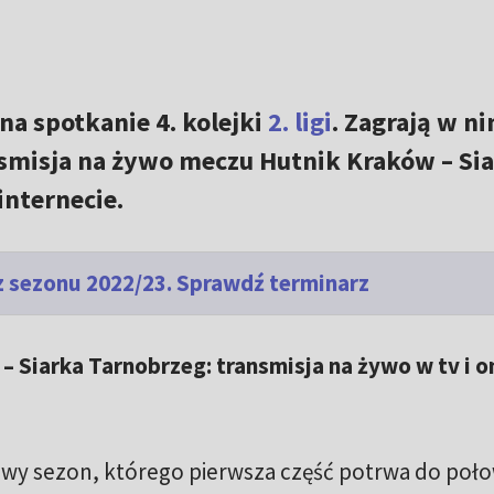
na spotkanie 4. kolejki
2. ligi
. Zagrają w n
nsmisja na żywo meczu Hutnik Kraków – Si
internecie.
rz sezonu 2022/23. Sprawdź terminarz
– Siarka Tarnobrzeg: transmisja na żywo w tv i o
owy sezon, którego pierwsza część potrwa do poł