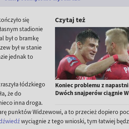
Czytaj też
ończyło się
łasnym stadionie
al był o bramkę
zew był w stanie
azie jednak to
traszyła łódzkiego
Koniec problemu z napastn
Dwóch snajperów ciągnie 
ła, że do
ieco inna droga.
arę punktów Widzewowi, a to przecież dopiero poc
dźwiedź
wyciągnie z tego wnioski, tym łatwiej będz