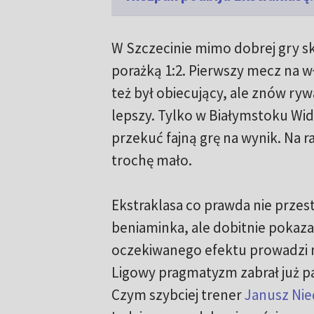
W Szczecinie mimo dobrej gry sk
porażką 1:2. Pierwszy mecz na w
też był obiecujący, ale znów ryw
lepszy. Tylko w Białymstoku Wid
przekuć fajną grę na wynik. Na r
trochę mało.
Ekstraklasa co prawda nie przes
beniaminka, ale dobitnie pokaza
oczekiwanego efektu prowadzi n
Ligowy pragmatyzm zabrał już p
Czym szybciej trener
Janusz Nie