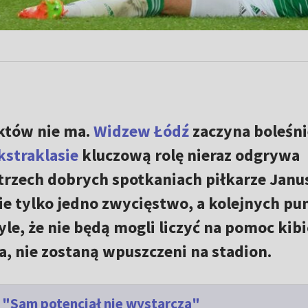
któw nie ma.
Widzew Łódź
zaczyna boleśni
kstraklasie
kluczową rolę nieraz odgrywa
rzech dobrych spotkaniach piłkarze Janu
ie tylko jedno zwycięstwo, a kolejnych p
le, że nie będą mogli liczyć na pomoc kib
a, nie zostaną wpuszczeni na stadion.
. "Sam potencjał nie wystarcza"