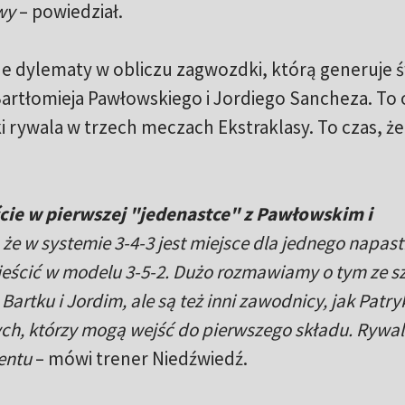
wy
– powiedział.
ne dylematy w obliczu zagwozdki, którą generuje 
rtłomieja Pawłowskiego i Jordiego Sancheza. To o
mki rywala w trzech meczach Ekstraklasy. To czas, ż
ście w pierwszej "jedenastce" z Pawłowskim i
 że w systemie 3-4-3 jest miejsce dla jednego napast
ścić w modelu 3-5-2. Dużo rozmawiamy o tym ze 
rtku i Jordim, ale są też inni zawodnicy, jak Patry
nych, którzy mogą wejść do pierwszego składu. Rywal
mentu
– mówi trener Niedźwiedź.