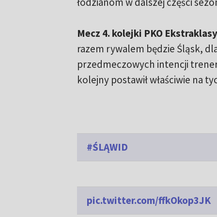
łodzianom w dalszej części sezo
Mecz 4. kolejki PKO Ekstraklas
razem rywalem będzie Śląsk, dl
przedmeczowych intencji trenera
kolejny postawił właściwie na ty
#ŚLĄWID
pic.twitter.com/ffkOkop3JK