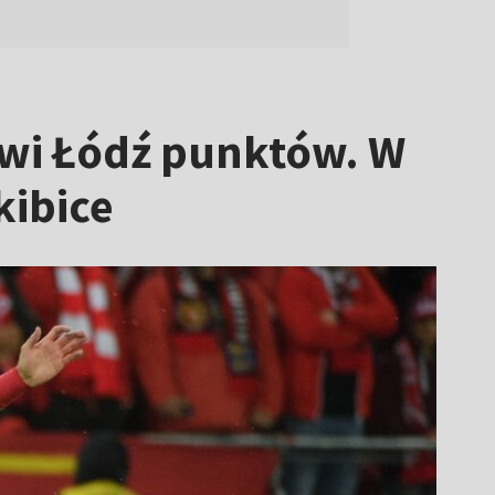
owi Łódź punktów. W
kibice