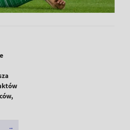
e
sza
unktów
iców,