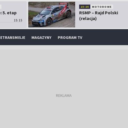
O
15:25
MOTOROWE
 5. etap
RSMP – Rajd Polski
(relacja)
15:15
ETRANSMISJE
MAGAZYNY
PROGRAM TV