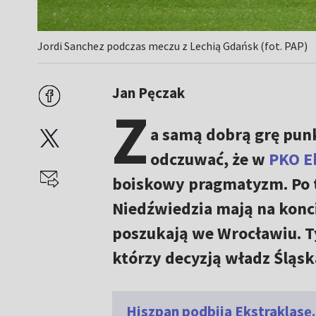
Jordi Sanchez podczas meczu z Lechią Gdańsk (fot. PAP)
Jan Pęczak
Z
a samą dobrą grę pun
odczuwać, że w
PKO E
boiskowy pragmatyzm. Po t
Niedźwiedzia mają na konc
poszukają we Wrocławiu. Ty
którzy decyzją władz Śląsk
Hiszpan podbija Ekstraklasę