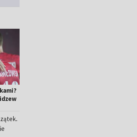
ikami?
Widzew
zątek.
ie