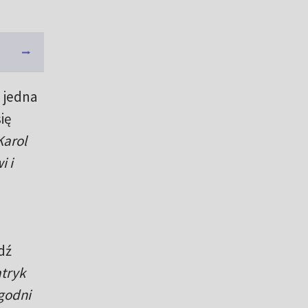
 jedna
ię
Karol
i i
dź
tryk
ygodni