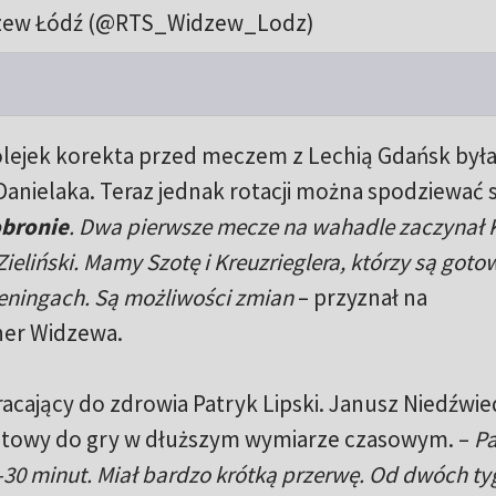
zew Łódź (@RTS_Widzew_Lodz)
ejek korekta przed meczem z Lechią Gdańsk była
 Danielaka. Teraz jednak rotacji można spodziewać s
obronie
. Dwa pierwsze mecze na wahadle zaczynał 
eliński. Mamy Szotę i Kreuzrieglera, którzy są gotow
treningach. Są możliwości zmian
– przyznał na
ner Widzewa.
racający do zdrowia Patryk Lipski. Janusz Niedźwie
gotowy do gry w dłuższym wymiarze czasowym. –
Pa
0-30 minut. Miał bardzo krótką przerwę. Od dwóch t