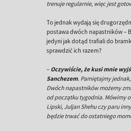
trenuje regularnie, więc jest goto
To jednak wydają się drugorzęd
postawa dwóch napastników – Ba
jedyni jak dotąd trafiali do bra
sprawdzić ich razem?
–
Oczywiście, że kusi mnie wyj
Sanchezem
. Pamiętajmy jednak,
Dwóch napastników możemy zmie
od początku tygodnia. Mówimy o Ba
Lipski, Juljan Shehu czy paru in
będzie trwać do ostatniego mo