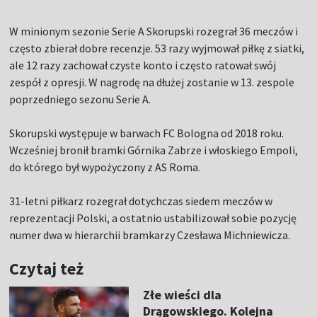
W minionym sezonie Serie A Skorupski rozegrał 36 meczów i
często zbierał dobre recenzje. 53 razy wyjmował piłkę z siatki,
ale 12 razy zachował czyste konto i często ratował swój
zespół z opresji. W nagrodę na dłużej zostanie w 13. zespole
poprzedniego sezonu Serie A.
Skorupski występuje w barwach FC Bologna od 2018 roku.
Wcześniej bronił bramki Górnika Zabrze i włoskiego Empoli,
do którego był wypożyczony z AS Roma.
31-letni piłkarz rozegrał dotychczas siedem meczów w
reprezentacji Polski, a ostatnio ustabilizował sobie pozycję
numer dwa w hierarchii bramkarzy Czesława Michniewicza.
Czytaj też
Złe wieści dla
Drągowskiego. Kolejna