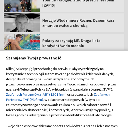
Tour de Pologne: studio przed 7. etapem
[ZAPIS]
Nie żyje Włodzimierz Rezner. Dziennikarz
zmarł po walce z chorobą
Polacy zaczynają ME. Długa lista
kandydatów do medalu
Szanujemy Twoją prywatność
Kliknij "Akceptuję i przechodzę do serwisu", aby wyrazić zgody na
korzystanie z technologii automatycznego śledzenia i zbierania danych,
TVP
dostęp do informacji na Twoim urządzeniu końcowym i ich
przechowywanie oraz na przetwarzanie Twoich danych osobowych przez
Abonament TVP
Regulamin TVP
nas, czyli Telewizję Polską S.A. w likwidacji (zwaną dalej również „TVP”),
Polityka prywatności
Sklep TVP
Zaufanych Partnerów z IAB* (1201 firm)
oraz pozostałych
Zaufanych
Partnerów TVP (93 firm)
, w celach marketingowych (w tym do
Biuro Reklamy
Moje zgody
zautomatyzowanego dopasowania reklam do Twoich zainteresowań i
mierzenia ich skuteczności) i pozostałych, które wskazujemy poniżej, a
Oferta Handlowa
Biuro reklamy
także zgody na udostępnianie przez nas identyfikatora PPID do Google.
Telegazeta ogłoszenia
Kontakt
Twoje dane osobowe zbierane podczas odwiedzania przez Ciebie naszych