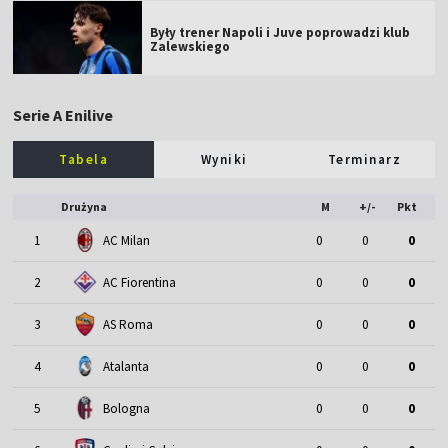
Były trener Napoli i Juve poprowadzi klub
Zalewskiego
Serie A Enilive
Tabela
Wyniki
Terminarz
Drużyna
M
+/-
Pkt
1
AC Milan
0
0
0
2
AC Fiorentina
0
0
0
3
AS Roma
0
0
0
4
Atalanta
0
0
0
5
Bologna
0
0
0