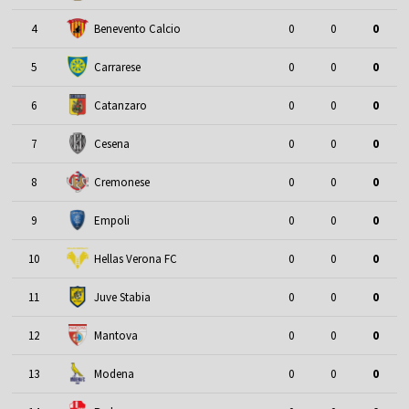
4
Benevento Calcio
0
0
0
5
Carrarese
0
0
0
6
Catanzaro
0
0
0
7
Cesena
0
0
0
8
Cremonese
0
0
0
9
Empoli
0
0
0
10
Hellas Verona FC
0
0
0
11
Juve Stabia
0
0
0
12
Mantova
0
0
0
13
Modena
0
0
0