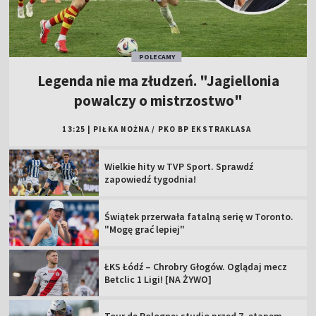
POLECAMY
Legenda nie ma złudzeń. "Jagiellonia
powalczy o mistrzostwo"
13:25
|
PIŁKA NOŻNA
/
PKO BP EKSTRAKLASA
Wielkie hity w TVP Sport. Sprawdź
zapowiedź tygodnia!
Świątek przerwała fatalną serię w Toronto.
"Mogę grać lepiej"
ŁKS Łódź – Chrobry Głogów. Oglądaj mecz
Betclic 1 Ligi! [NA ŻYWO]