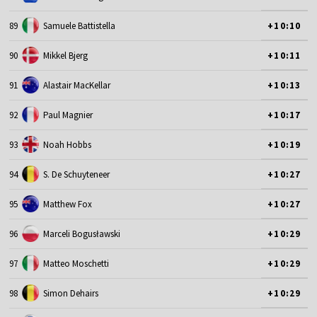
89
Samuele Battistella
+10:10
90
Mikkel Bjerg
+10:11
91
Alastair MacKellar
+10:13
92
Paul Magnier
+10:17
93
Noah Hobbs
+10:19
94
S. De Schuyteneer
+10:27
95
Matthew Fox
+10:27
96
Marceli Bogusławski
+10:29
97
Matteo Moschetti
+10:29
98
Simon Dehairs
+10:29