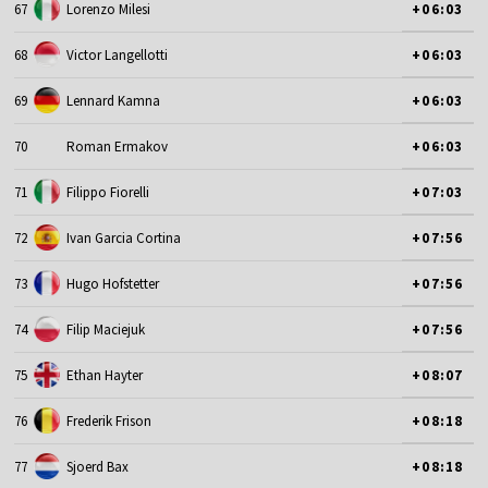
67
Lorenzo Milesi
+06:03
68
Victor Langellotti
+06:03
69
Lennard Kamna
+06:03
70
Roman Ermakov
+06:03
71
Filippo Fiorelli
+07:03
72
Ivan Garcia Cortina
+07:56
73
Hugo Hofstetter
+07:56
74
Filip Maciejuk
+07:56
75
Ethan Hayter
+08:07
76
Frederik Frison
+08:18
77
Sjoerd Bax
+08:18