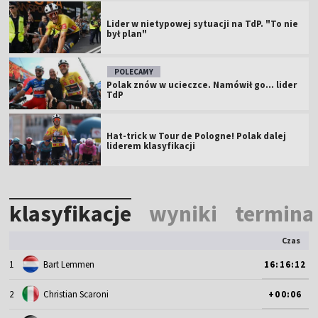
Lider w nietypowej sytuacji na TdP. "To nie
był plan"
POLECAMY
Polak znów w ucieczce. Namówił go... lider
TdP
Hat-trick w Tour de Pologne! Polak dalej
liderem klasyfikacji
klasyfikacje
wyniki
termina
Czas
1
Bart Lemmen
16:16:12
2
Christian Scaroni
+00:06