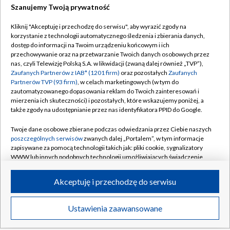
Szanujemy Twoją prywatność
Kliknij "Akceptuję i przechodzę do serwisu", aby wyrazić zgody na
korzystanie z technologii automatycznego śledzenia i zbierania danych,
TVP
dostęp do informacji na Twoim urządzeniu końcowym i ich
przechowywanie oraz na przetwarzanie Twoich danych osobowych przez
Abonament TVP
Regulamin TVP
nas, czyli Telewizję Polską S.A. w likwidacji (zwaną dalej również „TVP”),
Polityka prywatności
Sklep TVP
Zaufanych Partnerów z IAB* (1201 firm)
oraz pozostałych
Zaufanych
Partnerów TVP (93 firm)
, w celach marketingowych (w tym do
Biuro Reklamy
Moje zgody
zautomatyzowanego dopasowania reklam do Twoich zainteresowań i
mierzenia ich skuteczności) i pozostałych, które wskazujemy poniżej, a
Oferta Handlowa
Biuro reklamy
także zgody na udostępnianie przez nas identyfikatora PPID do Google.
Telegazeta ogłoszenia
Kontakt
Twoje dane osobowe zbierane podczas odwiedzania przez Ciebie naszych
Emisja w TVP
poszczególnych serwisów
zwanych dalej „Portalem”, w tym informacje
zapisywane za pomocą technologii takich jak: pliki cookie, sygnalizatory
Kanały
Rada Programowa
WWW lub innych podobnych technologii umożliwiających świadczenie
dopasowanych i bezpiecznych usług, personalizację treści oraz reklam,
Ogłoszenia przetargowe
udostępnianie funkcji mediów społecznościowych oraz analizowanie
©2026 Telewizja Polska Spółka Akcyjna w likwidacji
Akceptuję i przechodzę do serwisu
ruchu w Internecie.
Akademia Telewizyjna
Informacje o nadawcy
Twoje dane osobowe zbierane podczas odwiedzania przez Ciebie
Ustawienia zaawansowane
News
Transmisje
Wideo
Więcej
poszczególnych serwisów
na Portalu, takie jak adresy IP, identyfikatory
Centrum informacji TVP
Twoich urządzeń końcowych i identyfikatory plików cookie, informacje o
DO GÓRY