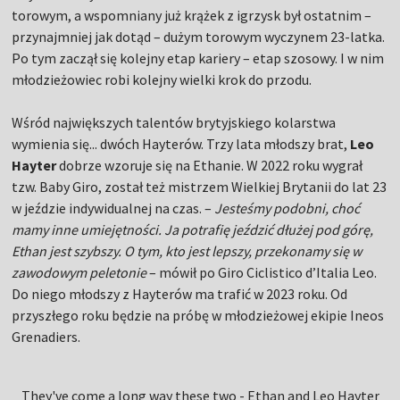
torowym, a wspomniany już krążek z igrzysk był ostatnim –
przynajmniej jak dotąd – dużym torowym wyczynem 23-latka.
Po tym zaczął się kolejny etap kariery – etap szosowy. I w nim
młodzieżowiec robi kolejny wielki krok do przodu.
Wśród największych talentów brytyjskiego kolarstwa
wymienia się... dwóch Hayterów. Trzy lata młodszy brat,
Leo
Hayter
dobrze wzoruje się na Ethanie. W 2022 roku wygrał
tzw. Baby Giro, został też mistrzem Wielkiej Brytanii do lat 23
w jeździe indywidualnej na czas. –
Jesteśmy podobni, choć
mamy inne umiejętności. Ja potrafię jeździć dłużej pod górę,
Ethan jest szybszy. O tym, kto jest lepszy, przekonamy się w
zawodowym peletonie
– mówił po Giro Ciclistico d’Italia Leo.
Do niego młodszy z Hayterów ma trafić w 2023 roku. Od
przyszłego roku będzie na próbę w młodzieżowej ekipie Ineos
Grenadiers.
They've come a long way these two - Ethan and Leo Hayter