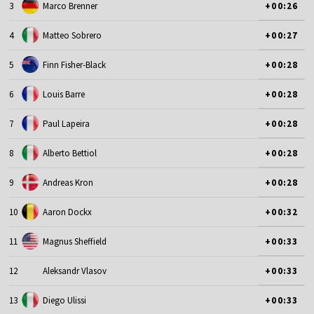
3
Marco Brenner
+00:26
4
Matteo Sobrero
+00:27
5
Finn Fisher-Black
+00:28
6
Louis Barre
+00:28
7
Paul Lapeira
+00:28
8
Alberto Bettiol
+00:28
9
Andreas Kron
+00:28
10
Aaron Dockx
+00:32
11
Magnus Sheffield
+00:33
12
Aleksandr Vlasov
+00:33
13
Diego Ulissi
+00:33