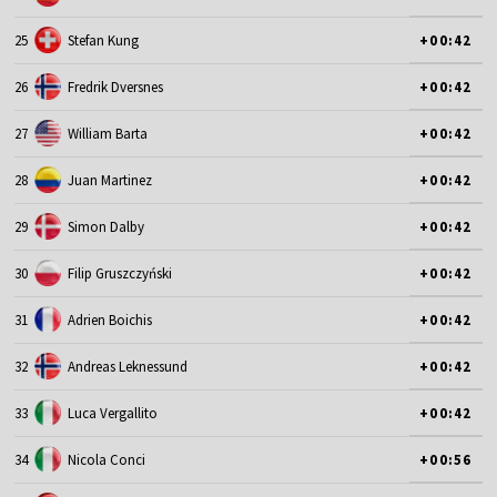
25
Stefan Kung
+00:42
26
Fredrik Dversnes
+00:42
27
William Barta
+00:42
28
Juan Martinez
+00:42
29
Simon Dalby
+00:42
30
Filip Gruszczyński
+00:42
31
Adrien Boichis
+00:42
32
Andreas Leknessund
+00:42
33
Luca Vergallito
+00:42
34
Nicola Conci
+00:56