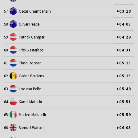
57
Oscar Chamberlain
+03:18
58
Oliver Peace
+04:03
59
Patrick Gamper
+04:29
60
Frits Biesterbos
+04:31
61
Timo Roosen
+05:13
62
Cedric Beullens
+05:13
63
Loe van Belle
+05:48
64
Kamil Małecki
+05:51
65
Matteo Malucelli
+05:59
66
Samuel Watson
+06:03