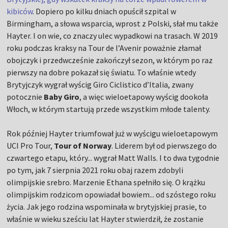
kibiców
. Dopiero po kilku dniach opuścił szpital w
Birmingham, a słowa wsparcia, wprost z Polski, słał mu także
Hayter. I on wie, co znaczy ulec wypadkowi na trasach. W 2019
roku podczas kraksy na Tour de l’Avenir poważnie złamał
obojczyk i przedwcześnie zakończył sezon, w którym po raz
pierwszy na dobre pokazał się światu. To właśnie wtedy
Brytyjczyk wygrał wyścig Giro Ciclistico d’Italia, zwany
potocznie
Baby Giro
, a więc wieloetapowy wyścig dookoła
Włoch, w którym startują przede wszystkim młode talenty.
Rok później Hayter triumfował już w wyścigu wieloetapowym
UCI Pro Tour,
Tour of Norway
. Liderem był od pierwszego do
czwartego etapu, który... wygrał Matt Walls. I to dwa tygodnie
po tym, jak 7 sierpnia 2021 roku obaj razem zdobyli
olimpijskie srebro. Marzenie Ethana spełniło się. O krążku
olimpijskim rodzicom opowiadał bowiem... od szóstego roku
życia. Jak jego rodzina wspominała w brytyjskiej prasie, to
właśnie w wieku sześciu lat Hayter stwierdził, że zostanie