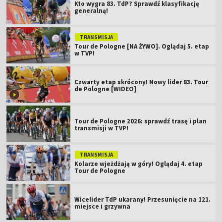
Kto wygra 83. TdP? Sprawdź klasyfikację
generalną!
TRANSMISJA
Tour de Pologne [NA ŻYWO]. Oglądaj 5. etap
w TVP!
Czwarty etap skrócony! Nowy lider 83. Tour
de Pologne [WIDEO]
Tour de Pologne 2026: sprawdź trasę i plan
transmisji w TVP!
TRANSMISJA
Kolarze wjeżdżają w góry! Oglądaj 4. etap
Tour de Pologne
Wicelider TdP ukarany! Przesunięcie na 121.
miejsce i grzywna