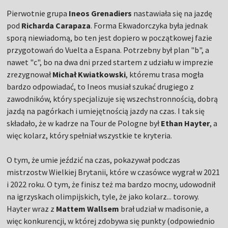
Pierwotnie grupa
Ineos Grenadiers
nastawiała się na jazdę
pod
Richarda Carapaza
. Forma Ekwadorczyka była jednak
sporą niewiadomą, bo ten jest dopiero w początkowej fazie
przygotowań do Vuelta a Espana. Potrzebny był plan "b", a
nawet "c", bo na dwa dni przed startem z udziału w imprezie
zrezygnował
Michał Kwiatkowski
, któremu trasa mogła
bardzo odpowiadać, to Ineos musiał szukać drugiego z
zawodników, który specjalizuje się wszechstronnością, dobrą
jazdą na pagórkach i umiejętnością jazdy na czas. I tak się
składało, że w kadrze na Tour de Pologne był
Ethan Hayter
, a
więc kolarz, który spełniał wszystkie te kryteria.
O tym, że umie jeździć na czas, pokazywał podczas
mistrzostw Wielkiej Brytanii, które w czasówce wygrał w 2021
i 2022 roku. O tym, że finisz też ma bardzo mocny, udowodnił
na igrzyskach olimpijskich, tyle, że jako kolarz... torowy.
Hayter wraz z
Mattem Wallsem
brał udział w madisonie, a
więc konkurencji, w której zdobywa się punkty (odpowiednio