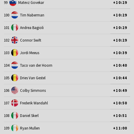
99
Matevz Govekar
+10:29
100
Tim Naberman
+10:29
101
Andrea Bagioli
+10:29
102
Connor Swift
+10:29
103
Jordi Meeus
+10:39
104
Taco van der Hoorn
+10:40
105
Dries Van Gestel
+10:44
106
Colby Simmons
+10:49
107
Frederik Wandahl
+10:50
108
Daniel Skerl
+10:51
109
Ryan Mullen
+11:00