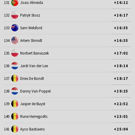
131
Joao Almeida
+16:12
132
Patryk Stosz
+16:17
133
Sam Welsford
+16:35
134
Artem Shmidt
+16:35
135
Norbert Banaszek
+17:02
136
Jardi Van der Lee
+18:14
137
Dries De Bondt
+18:17
138
Danny Van Poppel
+19:25
139
Jasper de Buyst
+22:52
140
Rune Herregodts
+23:01
141
Ayco Bastiaens
+25:04