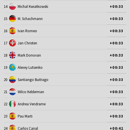
14
Michal Kwiatkowski
+00:33
15
M. Schachmann
+00:33
16
Ivan Romeo
+00:33
17
Jan Christen
+00:33
18
Mark Donovan
+00:33
19
Alexey Lutsenko
+00:33
20
Santiango Buitrago
+00:33
21
Wilco Kelderman
+00:33
22
Andrea Vendrame
+00:33
23
Pau Marti
+00:33
24
Carlos Canal
+00:42