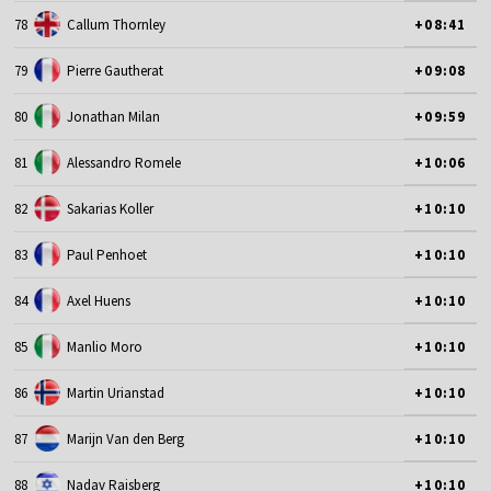
78
Callum Thornley
+08:41
79
Pierre Gautherat
+09:08
80
Jonathan Milan
+09:59
81
Alessandro Romele
+10:06
82
Sakarias Koller
+10:10
83
Paul Penhoet
+10:10
84
Axel Huens
+10:10
85
Manlio Moro
+10:10
86
Martin Urianstad
+10:10
87
Marijn Van den Berg
+10:10
88
Nadav Raisberg
+10:10