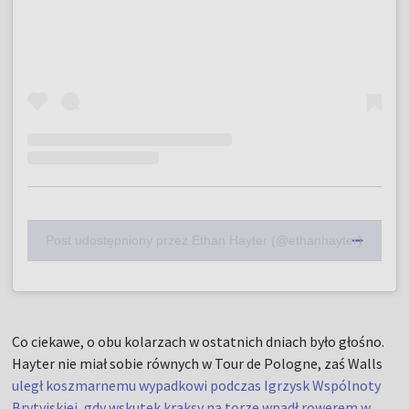
Post udostępniony przez Ethan Hayter (@ethanhayter)
Co ciekawe, o obu kolarzach w ostatnich dniach było głośno.
Hayter nie miał sobie równych w Tour de Pologne, zaś Walls
uległ koszmarnemu wypadkowi podczas Igrzysk Wspólnoty
Brytyjskiej, gdy wskutek kraksy na torze wpadł rowerem w