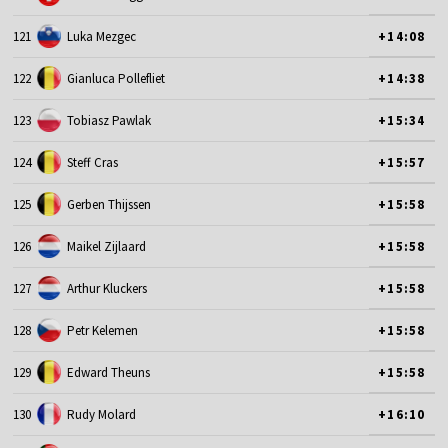
121
Luka Mezgec
+14:08
122
Gianluca Pollefliet
+14:38
123
Tobiasz Pawlak
+15:34
124
Steff Cras
+15:57
125
Gerben Thijssen
+15:58
126
Maikel Zijlaard
+15:58
127
Arthur Kluckers
+15:58
128
Petr Kelemen
+15:58
129
Edward Theuns
+15:58
130
Rudy Molard
+16:10