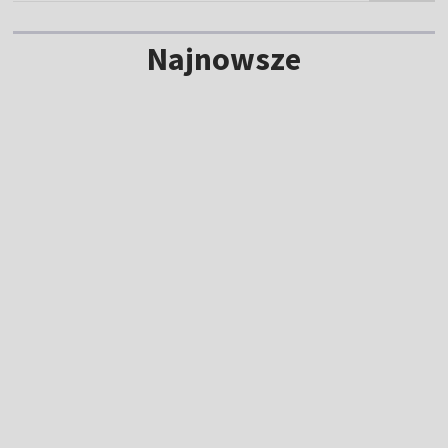
Najnowsze
NOWE
Lech ze skromną zaliczką przed
rewanżem. "Tego elementu zabrakło"
20:42
|
PIŁKA NOŻNA
/
LIGA EUROPY