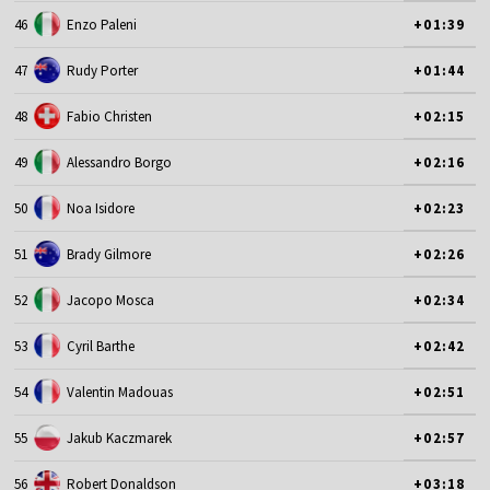
46
Enzo Paleni
+01:39
47
Rudy Porter
+01:44
48
Fabio Christen
+02:15
49
Alessandro Borgo
+02:16
50
Noa Isidore
+02:23
51
Brady Gilmore
+02:26
52
Jacopo Mosca
+02:34
53
Cyril Barthe
+02:42
54
Valentin Madouas
+02:51
55
Jakub Kaczmarek
+02:57
56
Robert Donaldson
+03:18