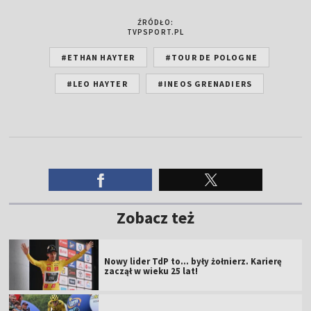
ŹRÓDŁO:
TVPSPORT.PL
#ETHAN HAYTER
#TOUR DE POLOGNE
#LEO HAYTER
#INEOS GRENADIERS
Zobacz też
Nowy lider TdP to... były żołnierz. Karierę
zaczął w wieku 25 lat!