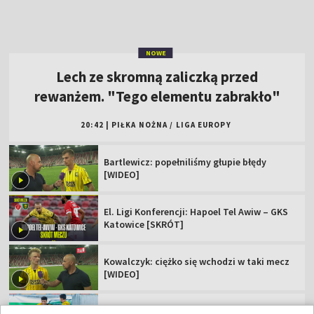
Bartlewicz: popełniliśmy głupie błędy
[WIDEO]
El. Ligi Konferencji: Hapoel Tel Awiw – GKS
Katowice [SKRÓT]
Kowalczyk: ciężko się wchodzi w taki mecz
[WIDEO]
Popis skrzydłowego Jagi. "Dubletu nie
zdobyłem nawet w Ekstraklasie"
Zagrali potencjalni rywale Polaków. Jest
jedna niespodzianka
Polskie kluby w europejskich pucharach.
Sprawdź terminarz!