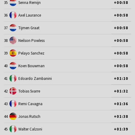
35
Senna Remijn
+00:58
36
Axel Laurance
+00:58
37
Tijmen Graat
+00:58
38
Neilson Powless
+00:58
39
Pelayo Sanchez
+00:58
40
Koen Bouwman
+00:58
41
Edoardo Zambanini
+01:10
42
Tobias Svarre
+01:32
43
Remi Cavagna
+01:36
44
Jonas Rutsch
+01:38
45
Walter Calzoni
+01:39