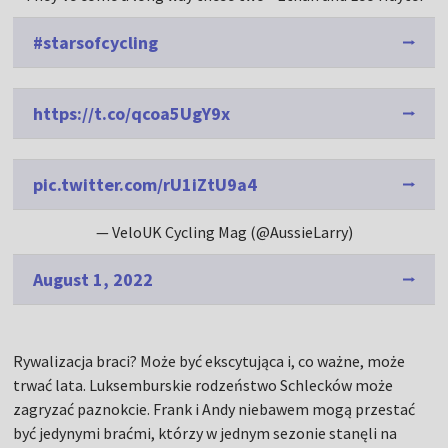
#starsofcycling
https://t.co/qcoa5UgY9x
pic.twitter.com/rU1iZtU9a4
— VeloUK Cycling Mag (@AussieLarry)
August 1, 2022
Rywalizacja braci? Może być ekscytująca i, co ważne, może
trwać lata. Luksemburskie rodzeństwo Schlecków może
zagryzać paznokcie. Frank i Andy niebawem mogą przestać
być jedynymi braćmi, którzy w jednym sezonie stanęli na