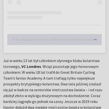
Post udostępniony przez Ethan Hayter (@ethanhayter)
Już w wieku 13 lat był członkiem słynnego klubu kolarstwa
torowego,
VC Londres
. Wciąż pozostaje jego honorowym
członkiem. W wieku 18 lat trafił do Great Britain Cycling
Team’s Senior Academy. A tam trafiają tylko największe
prospekty brytyjskiego kolarstwa. Dwa lata później znalazł
się już w kadrze na seniorskie mistrzostwa świata – i od razu
zdobył złoto w wyścigu drużynowym na dochodzenie. Coraz
bardziej ciągnęło go jednak na szosy. Jeszcze w 2019 roku
Hayter dołożył dwa medale mistrzostw świata w kolarstwie