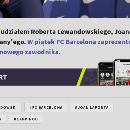
z udziałem Roberta Lewandowskiego, Joan
many'ego.
W piątek FC Barcelona zaprezen
 nowego zawodnika.
RT
NDOWSKI
#FC BARCELONA
#JOAN LAPORTA
Y
#CAMP NOU