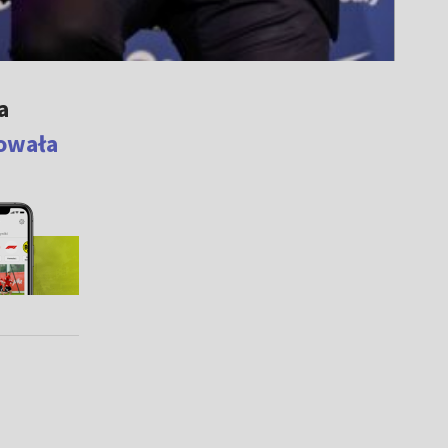
a
towała