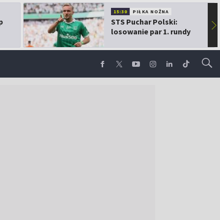
15:30
PIŁKA NOŻNA
p
STS Puchar Polski:
▶
losowanie par 1. rundy