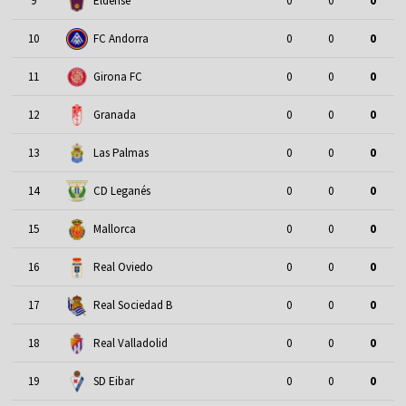
9
Eldense
0
0
0
10
FC Andorra
0
0
0
11
Girona FC
0
0
0
12
Granada
0
0
0
13
Las Palmas
0
0
0
14
CD Leganés
0
0
0
15
Mallorca
0
0
0
16
Real Oviedo
0
0
0
17
Real Sociedad B
0
0
0
18
Real Valladolid
0
0
0
19
SD Eibar
0
0
0