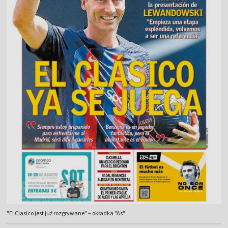
"El Clasico jest już rozgrywane" – okładka "As"