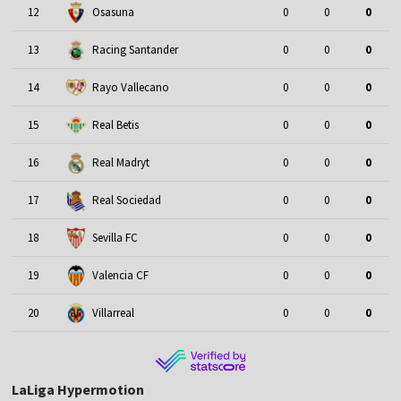
12
Osasuna
0
0
0
13
Racing Santander
0
0
0
14
Rayo Vallecano
0
0
0
15
Real Betis
0
0
0
16
Real Madryt
0
0
0
17
Real Sociedad
0
0
0
18
Sevilla FC
0
0
0
19
Valencia CF
0
0
0
20
Villarreal
0
0
0
LaLiga Hypermotion