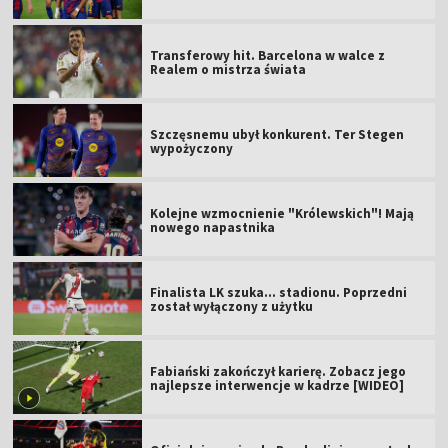
Transferowy hit. Barcelona w walce z
Realem o mistrza świata
Szczęsnemu ubył konkurent. Ter Stegen
wypożyczony
Kolejne wzmocnienie "Królewskich"! Mają
nowego napastnika
Finalista LK szuka... stadionu. Poprzedni
został wyłączony z użytku
Fabiański zakończył karierę. Zobacz jego
najlepsze interwencje w kadrze [WIDEO]