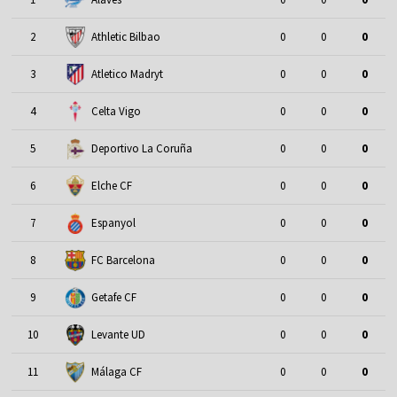
2
Athletic Bilbao
0
0
0
3
Atletico Madryt
0
0
0
4
Celta Vigo
0
0
0
5
Deportivo La Coruña
0
0
0
6
Elche CF
0
0
0
7
Espanyol
0
0
0
8
FC Barcelona
0
0
0
9
Getafe CF
0
0
0
10
Levante UD
0
0
0
11
Málaga CF
0
0
0