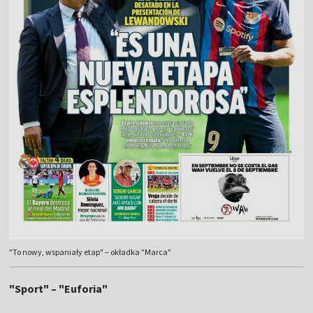
"To nowy, wspaniały etap" – okładka "Marca"
"Sport" – "Euforia"