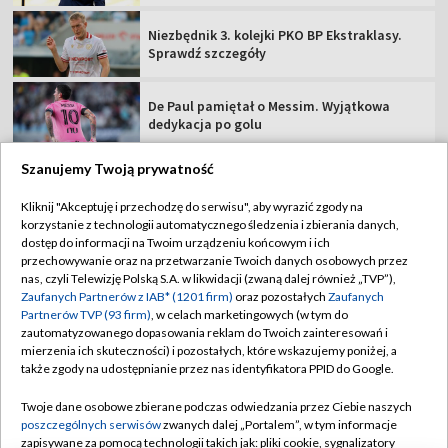
Niezbędnik 3. kolejki PKO BP Ekstraklasy.
Sprawdź szczegóły
De Paul pamiętał o Messim. Wyjątkowa
dedykacja po golu
Szanujemy Twoją prywatność
Kliknij "Akceptuję i przechodzę do serwisu", aby wyrazić zgody na
korzystanie z technologii automatycznego śledzenia i zbierania danych,
TVP
dostęp do informacji na Twoim urządzeniu końcowym i ich
Abonament TVP
Regulamin TVP
przechowywanie oraz na przetwarzanie Twoich danych osobowych przez
nas, czyli Telewizję Polską S.A. w likwidacji (zwaną dalej również „TVP”),
Polityka prywatności
Sklep TVP
Zaufanych Partnerów z IAB* (1201 firm)
oraz pozostałych
Zaufanych
Partnerów TVP (93 firm)
, w celach marketingowych (w tym do
Biuro Reklamy
Moje zgody
zautomatyzowanego dopasowania reklam do Twoich zainteresowań i
mierzenia ich skuteczności) i pozostałych, które wskazujemy poniżej, a
Oferta Handlowa
Biuro reklamy
także zgody na udostępnianie przez nas identyfikatora PPID do Google.
Telegazeta ogłoszenia
Kontakt
Twoje dane osobowe zbierane podczas odwiedzania przez Ciebie naszych
Emisja w TVP
poszczególnych serwisów
zwanych dalej „Portalem”, w tym informacje
zapisywane za pomocą technologii takich jak: pliki cookie, sygnalizatory