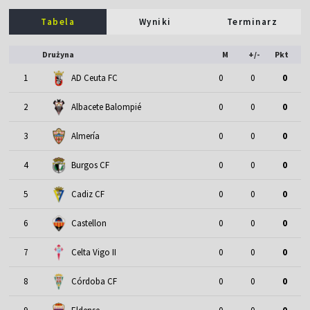
Tabela
Wyniki
Terminarz
Drużyna
M
+/-
Pkt
1
AD Ceuta FC
0
0
0
2
Albacete Balompié
0
0
0
3
Almería
0
0
0
4
Burgos CF
0
0
0
5
Cadiz CF
0
0
0
6
Castellon
0
0
0
7
Celta Vigo II
0
0
0
8
Córdoba CF
0
0
0