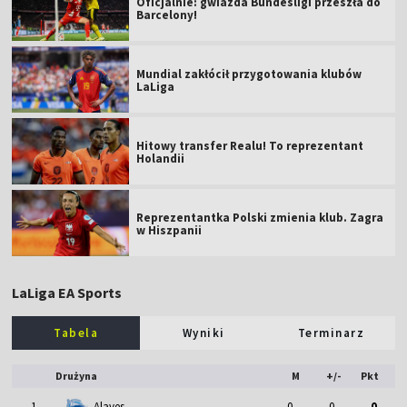
Oficjalnie: gwiazda Bundesligi przeszła do
Barcelony!
Mundial zakłócił przygotowania klubów
LaLiga
Hitowy transfer Realu! To reprezentant
Holandii
Reprezentantka Polski zmienia klub. Zagra
w Hiszpanii
LaLiga EA Sports
Tabela
Wyniki
Terminarz
Drużyna
M
+/-
Pkt
1
Alaves
0
0
0