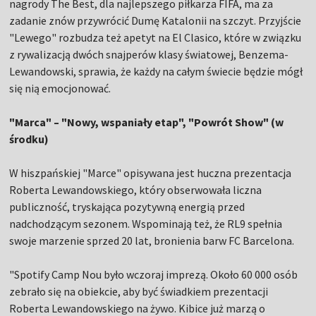
nagrody The Best, dla najlepszego piłkarza FIFA, ma za
zadanie znów przywrócić Dumę Katalonii na szczyt. Przyjście
"Lewego" rozbudza też apetyt na El Clasico, które w związku
z rywalizacją dwóch snajperów klasy światowej, Benzema-
Lewandowski, sprawia, że każdy na całym świecie będzie mógł
się nią emocjonować.
"Marca" – "Nowy, wspaniały etap", "Powrót Show" (w
środku)
W hiszpańskiej "Marce" opisywana jest huczna prezentacja
Roberta Lewandowskiego, który obserwowała liczna
publiczność, tryskająca pozytywną energią przed
nadchodzącym sezonem. Wspominają też, że RL9 spełnia
swoje marzenie sprzed 20 lat, bronienia barw FC Barcelona.
"Spotify Camp Nou było wczoraj imprezą. Około 60 000 osób
zebrało się na obiekcie, aby być świadkiem prezentacji
Roberta Lewandowskiego na żywo. Kibice już marzą o