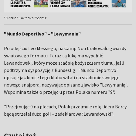
"Euforia" – okładka "Sportu"
"Mundo Deportivo" – "Lewymania"
Po odejściu Leo Messiego, na Camp Nou brakowało gwiazdy
światowego formatu. Teraz tą lukę ma wypełnić
Lewandowski, który może stać się bożyszczem tłumu, jeśli
podtrzyma dyspozycję z Bundesligi. "Mundo Deportivo"
opisuje jak kibice tego klubu witali na stadionie swojego
nowego snajpera, nazywając opisane zjawisko "Lewymanią".
Wspomina także o przejęciu przez Polaka numeru "9".
"Przejmując 9 na plecach, Polak przejmuje rolę lidera Barcy:
będę strzelał dużo goli – zadeklarował Lewandowski".
Czytaj też