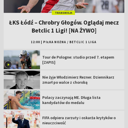
TRANSMISJA
ŁKS Łódź – Chrobry Głogów. Oglądaj mecz
Betclic 1 Ligi! [NA ŻYWO]
12:00
|
PIŁKA NOŻNA
/
BETCLIC 1 LIGA
Tour de Pologne: studio przed 7. etapem
[ZAPIS]
Nie żyje Włodzimierz Rezner. Dziennikarz
zmarł po walce z chorobą
Polacy zaczynają ME. Długa lista
kandydatów do medalu
FIFA odpiera zarzuty i oskarża krytyków o
nieuczciwość