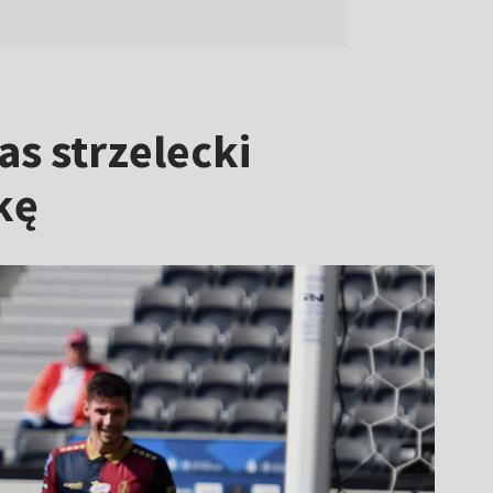
as strzelecki
kę