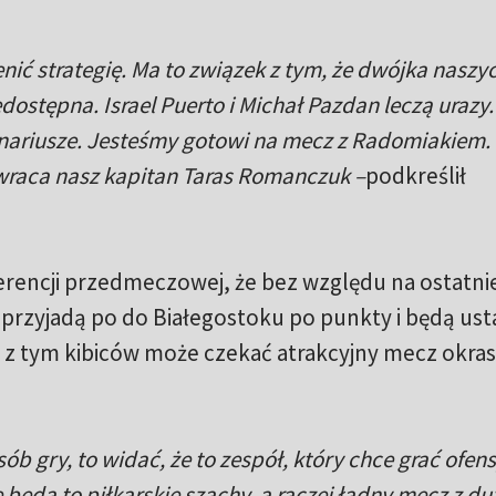
nić strategię. Ma to związek z tym, że dwójka naszy
stępna. Israel Puerto i Michał Pazdan leczą urazy.
nariusze. Jesteśmy gotowi na mecz z Radomiakiem. 
 wraca nasz kapitan Taras Romanczuk –
podkreślił
ferencji przedmeczowej, że bez względu na ostatni
 przyjadą po do Białegostoku po punkty i będą ust
z tym kibiców może czekać atrakcyjny mecz okra
ób gry, to widać, że to zespół, który chce grać ofen
e będą to piłkarskie szachy, a raczej ładny mecz z du