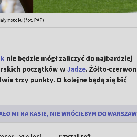
iałymstoku (fot. PAP)
yk
nie będzie mógł zaliczyć do najbardziej
erskich początków w
Jadze
. Żółto-czerwon
wie trzy punkty. O kolejne będą się bić
AŁO MI NA KASIE, NIE WRÓCIŁBYM DO WARSZAW
Czytaj też
ener Jagiellonii