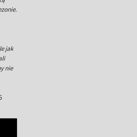
ezonie.
e jak
li
y nie
6