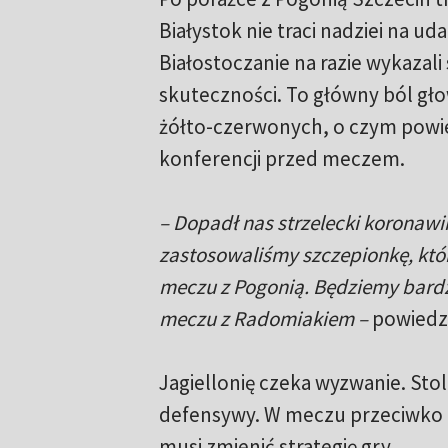
Białystok nie traci nadziei na ud
Białostoczanie na razie wykazali
skuteczności. To główny ból gł
żółto-czerwonych, o czym powie
konferencji przed meczem.
– Dopadł nas strzelecki koronawir
zastosowaliśmy szczepionkę, któr
meczu z Pogonią. Będziemy bardz
meczu z Radomiakiem –
powiedzi
Jagiellonię czeka wyzwanie. Stol
defensywy. W meczu przeciwko P
musi zmienić strategię gry.