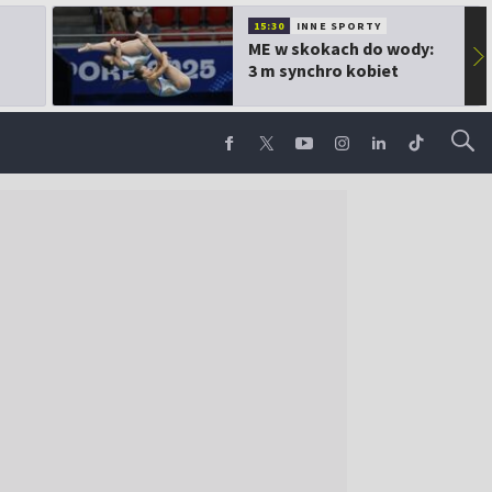
15:30
INNE SPORTY
ME w skokach do wody:
▶
3 m synchro kobiet