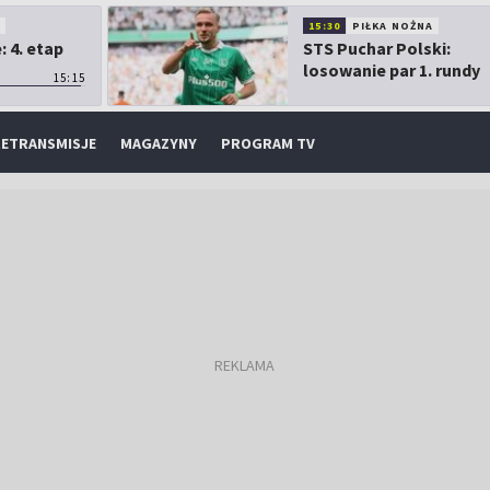
O
15:30
PIŁKA NOŻNA
 4. etap
STS Puchar Polski:
losowanie par 1. rundy
15:15
ETRANSMISJE
MAGAZYNY
PROGRAM TV