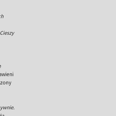
ch
Cieszy
e
awieni
szony
sywnie.
żą