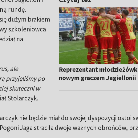
aną rundę.
 się dużym brakiem
owy szkoleniowca
dział na
us, ale
Reprezentant młodzieżówk
nowym graczem Jagiellonii
ą przyjęliśmy po
iej skuteczni w
ał Stolarczyk.
arczyk nie będzie miał do swojej dyspozycji ostoi s
ogoni Jaga straciła dwoje ważnych obrońców, prz