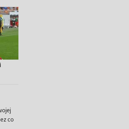
i
wojej
ez co