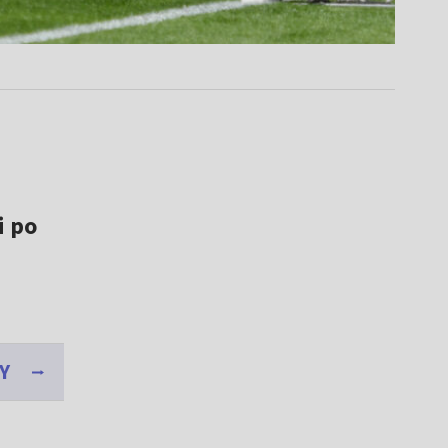
i po
Y