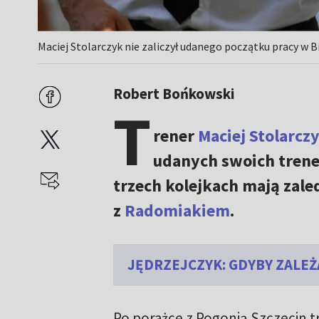
Maciej Stolarczyk nie zaliczył udanego początku pracy w B
Robert Bońkowski
T
rener
Maciej Stolarcz
udanych swoich tren
trzech kolejkach mają zaled
z
Radomiakiem
.
JĘDRZEJCZYK: GDYBY ZALEŻ
Po porażce z Pogonią Szczecin tr