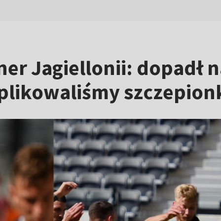
er Jagiellonii: dopadł n
aplikowaliśmy szczepion