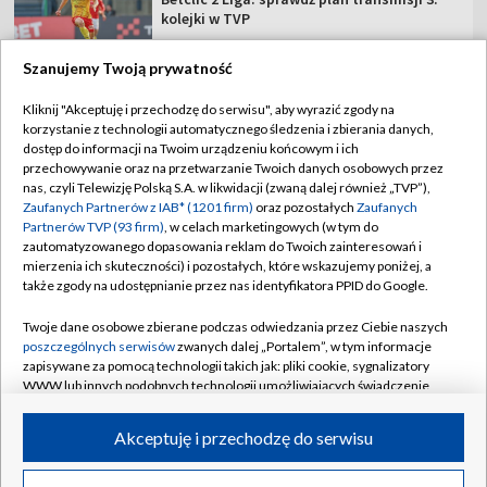
kolejki w TVP
Szanujemy Twoją prywatność
Kliknij "Akceptuję i przechodzę do serwisu", aby wyrazić zgody na
korzystanie z technologii automatycznego śledzenia i zbierania danych,
TVP
dostęp do informacji na Twoim urządzeniu końcowym i ich
Abonament TVP
Regulamin TVP
przechowywanie oraz na przetwarzanie Twoich danych osobowych przez
nas, czyli Telewizję Polską S.A. w likwidacji (zwaną dalej również „TVP”),
Polityka prywatności
Sklep TVP
Zaufanych Partnerów z IAB* (1201 firm)
oraz pozostałych
Zaufanych
Partnerów TVP (93 firm)
, w celach marketingowych (w tym do
Biuro Reklamy
Moje zgody
zautomatyzowanego dopasowania reklam do Twoich zainteresowań i
mierzenia ich skuteczności) i pozostałych, które wskazujemy poniżej, a
Oferta Handlowa
Biuro reklamy
także zgody na udostępnianie przez nas identyfikatora PPID do Google.
Telegazeta ogłoszenia
Kontakt
Twoje dane osobowe zbierane podczas odwiedzania przez Ciebie naszych
Emisja w TVP
poszczególnych serwisów
zwanych dalej „Portalem”, w tym informacje
zapisywane za pomocą technologii takich jak: pliki cookie, sygnalizatory
Kanały
Rada Programowa
WWW lub innych podobnych technologii umożliwiających świadczenie
dopasowanych i bezpiecznych usług, personalizację treści oraz reklam,
Ogłoszenia przetargowe
udostępnianie funkcji mediów społecznościowych oraz analizowanie
©2026 Telewizja Polska Spółka Akcyjna w likwidacji
Akceptuję i przechodzę do serwisu
ruchu w Internecie.
Akademia Telewizyjna
Informacje o nadawcy
Twoje dane osobowe zbierane podczas odwiedzania przez Ciebie