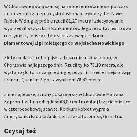
W Chorzowie swoją szansę na zaprezentowanie się podczas
imprezy zaliczanej do cyklu doskonale wykorzystał Paweł
Fajdek. W drugiej próbie rzucił 81,27 metra i zdecydowanie
wyprzedził wszystkich konkurentów. Jego rezultat jest o dwa
centymetry lepszy od dotychczasowego rekordu
Diamentowej Ligi
należącego do
Wojciecha Nowickiego
.
Złoty medalista olimpijski z Tokio nie miał w sobotę w
Chorzowie najlepszego dnia. Rzucił tylko 79,19 metra, ale
wystarczyło to na zajęcie drugiej pozycji. Trzecie miejsce zajął
Francuz Quentin Bigot z wynikiem 78,83 metra.
Z nie najlepszej strony pokazała się w Chorzowie Malwina
Kopron. Rzut na odległość 68,89 metra dał jej trzecie miejsce
w czteroosobowej stawce. Konkurs kobiet wygrała
Amerykanka Brooke Andersen z rezultatem 75,76 metra.
Czytaj też