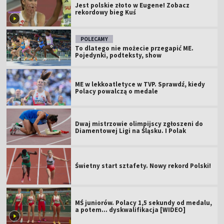
Jest polskie złoto w Eugene! Zobacz
rekordowy bieg Kuś
POLECAMY
To dlatego nie możecie przegapić ME.
Pojedynki, podteksty, show
ME w lekkoatletyce w TVP. Sprawdź, kiedy
Polacy powalczą o medale
Dwaj mistrzowie olimpijscy zgłoszeni do
Diamentowej Ligi na Śląsku. I Polak
Świetny start sztafety. Nowy rekord Polski!
MŚ juniorów. Polacy 1,5 sekundy od medalu,
a potem... dyskwalifikacja [WIDEO]