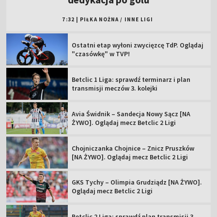
7:32
|
PIŁKA NOŻNA
/
INNE LIGI
Ostatni etap wyłoni zwycięzcę TdP. Oglądaj
"czasówkę" w TVP!
Betclic 1 Liga: sprawdź terminarz i plan
transmisji meczów 3. kolejki
Avia Świdnik – Sandecja Nowy Sącz [NA
ŻYWO]. Oglądaj mecz Betclic 2 Ligi
Chojniczanka Chojnice – Znicz Pruszków
[NA ŻYWO]. Oglądaj mecz Betclic 2 Ligi
GKS Tychy – Olimpia Grudziądz [NA ŻYWO].
Oglądaj mecz Betclic 2 Ligi
Betclic 2 Liga: sprawdź plan transmisji 3.