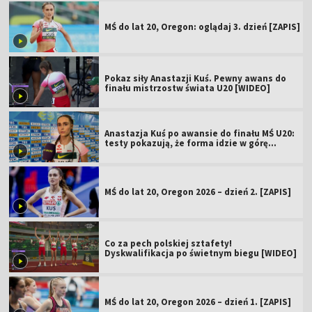
MŚ do lat 20, Oregon: oglądaj 3. dzień [ZAPIS]
Pokaz siły Anastazji Kuś. Pewny awans do
finału mistrzostw świata U20 [WIDEO]
Anastazja Kuś po awansie do finału MŚ U20:
testy pokazują, że forma idzie w górę
[WIDEO]
MŚ do lat 20, Oregon 2026 – dzień 2. [ZAPIS]
Co za pech polskiej sztafety!
Dyskwalifikacja po świetnym biegu [WIDEO]
MŚ do lat 20, Oregon 2026 – dzień 1. [ZAPIS]