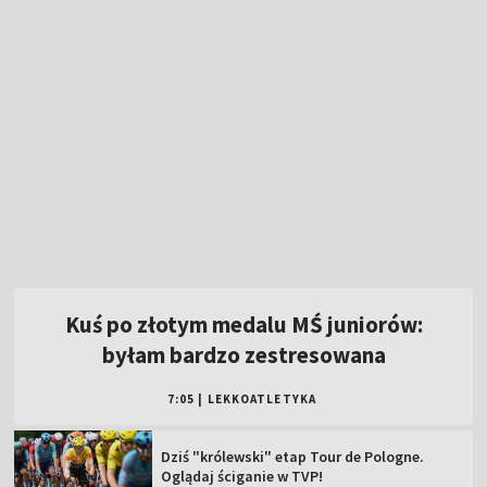
Kuś po złotym medalu MŚ juniorów:
byłam bardzo zestresowana
7:05
|
LEKKOATLETYKA
Dziś "królewski" etap Tour de Pologne.
Oglądaj ściganie w TVP!
Multi1Liga! Oglądaj transmisję sobotnich
meczów 3. kolejki!
Pełnosprawni (08.08.2026)