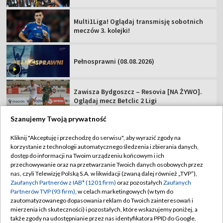
Zawisza Bydgoszcz – Resovia [NA ŻYWO].
Oglądaj mecz Betclic 2 Ligi
Podhale Nowy Targ – Hutnik Kraków [NA
ŻYWO]. Oglądaj mecz Betclic 2 Ligi
Miedź Legnica – Pogoń Grodzisk
Mazowiecki. Oglądaj mecz Betclic 1 Ligi!
Szanujemy Twoją prywatność
TVP
Kliknij "Akceptuję i przechodzę do serwisu", aby wyrazić zgody na
korzystanie z technologii automatycznego śledzenia i zbierania danych,
Abonament TVP
Regulamin TVP
dostęp do informacji na Twoim urządzeniu końcowym i ich
Polityka prywatności
Sklep TVP
przechowywanie oraz na przetwarzanie Twoich danych osobowych przez
nas, czyli Telewizję Polską S.A. w likwidacji (zwaną dalej również „TVP”),
Biuro Reklamy
Moje zgody
Zaufanych Partnerów z IAB* (1201 firm)
oraz pozostałych
Zaufanych
Partnerów TVP (93 firm)
, w celach marketingowych (w tym do
Oferta Handlowa
Biuro reklamy
zautomatyzowanego dopasowania reklam do Twoich zainteresowań i
mierzenia ich skuteczności) i pozostałych, które wskazujemy poniżej, a
Telegazeta ogłoszenia
Kontakt
także zgody na udostępnianie przez nas identyfikatora PPID do Google.