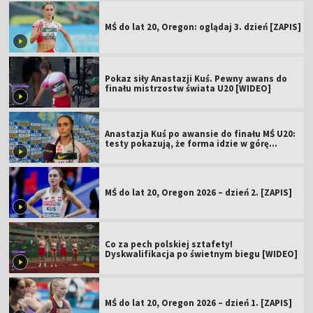
MŚ do lat 20, Oregon: oglądaj 3. dzień [ZAPIS]
Pokaz siły Anastazji Kuś. Pewny awans do
finału mistrzostw świata U20 [WIDEO]
Anastazja Kuś po awansie do finału MŚ U20:
testy pokazują, że forma idzie w górę
[WIDEO]
MŚ do lat 20, Oregon 2026 – dzień 2. [ZAPIS]
Co za pech polskiej sztafety!
Dyskwalifikacja po świetnym biegu [WIDEO]
MŚ do lat 20, Oregon 2026 – dzień 1. [ZAPIS]