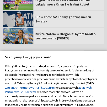
Pogoń Szczecin – GKS Górnik Łęczna:
oglądaj mecz Orlen Ekstraligi kobiet
Hit w Toronto! Znamy godzinę meczu
Świątek
Kuś ze złotem w Oregonie: byłam bardzo
zestresowana [WIDEO]
Szanujemy Twoją prywatność
TVP
Kliknij "Akceptuję i przechodzę do serwisu", aby wyrazić zgody na
korzystanie z technologii automatycznego śledzenia i zbierania danych,
Abonament TVP
Regulamin TVP
dostęp do informacji na Twoim urządzeniu końcowym i ich
Polityka prywatności
Sklep TVP
przechowywanie oraz na przetwarzanie Twoich danych osobowych przez
nas, czyli Telewizję Polską S.A. w likwidacji (zwaną dalej również „TVP”),
Biuro Reklamy
Moje zgody
Zaufanych Partnerów z IAB* (1201 firm)
oraz pozostałych
Zaufanych
Partnerów TVP (93 firm)
, w celach marketingowych (w tym do
Oferta Handlowa
Biuro reklamy
zautomatyzowanego dopasowania reklam do Twoich zainteresowań i
mierzenia ich skuteczności) i pozostałych, które wskazujemy poniżej, a
Telegazeta ogłoszenia
Kontakt
także zgody na udostępnianie przez nas identyfikatora PPID do Google.