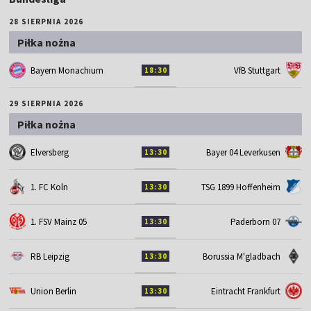
28 SIERPNIA 2026
Piłka nożna
Bayern Monachium
VfB Stuttgart
18:30
29 SIERPNIA 2026
Piłka nożna
Elversberg
Bayer 04 Leverkusen
13:30
1. FC Koln
TSG 1899 Hoffenheim
13:30
1. FSV Mainz 05
Paderborn 07
13:30
RB Leipzig
Borussia M'gladbach
13:30
Union Berlin
Eintracht Frankfurt
13:30