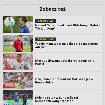
Zobacz też
TYLKO U NAS
Manuel Neuer zszokował 18-letniego Polaka.
"Osłupiałem"
TYLKO U NAS
"Legię mam w sercu. Szkoda, że musiałem
odejść"
Niespodziewana decyzja reprezentanta
Polski
Oficjalnie: reprezentant Polski zagra w
Bundeslidze
Kolejny Polak w Bundeslidze!
Niespodziewany transfer