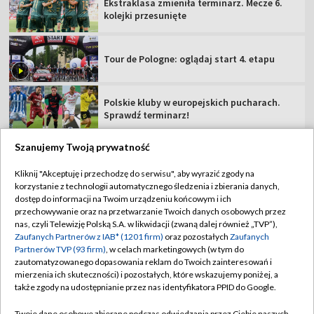
Ekstraklasa zmieniła terminarz. Mecze 6.
kolejki przesunięte
Tour de Pologne: oglądaj start 4. etapu
Polskie kluby w europejskich pucharach.
Sprawdź terminarz!
Szanujemy Twoją prywatność
Kliknij "Akceptuję i przechodzę do serwisu", aby wyrazić zgody na
korzystanie z technologii automatycznego śledzenia i zbierania danych,
TVP
dostęp do informacji na Twoim urządzeniu końcowym i ich
Abonament TVP
Regulamin TVP
przechowywanie oraz na przetwarzanie Twoich danych osobowych przez
nas, czyli Telewizję Polską S.A. w likwidacji (zwaną dalej również „TVP”),
Polityka prywatności
Sklep TVP
Zaufanych Partnerów z IAB* (1201 firm)
oraz pozostałych
Zaufanych
Partnerów TVP (93 firm)
, w celach marketingowych (w tym do
Biuro Reklamy
Moje zgody
zautomatyzowanego dopasowania reklam do Twoich zainteresowań i
mierzenia ich skuteczności) i pozostałych, które wskazujemy poniżej, a
Oferta Handlowa
Biuro reklamy
także zgody na udostępnianie przez nas identyfikatora PPID do Google.
Telegazeta ogłoszenia
Kontakt
Twoje dane osobowe zbierane podczas odwiedzania przez Ciebie naszych