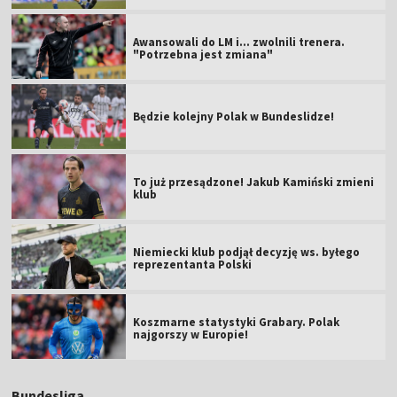
Awansowali do LM i... zwolnili trenera.
"Potrzebna jest zmiana"
Będzie kolejny Polak w Bundeslidze!
To już przesądzone! Jakub Kamiński zmieni
klub
Niemiecki klub podjął decyzję ws. byłego
reprezentanta Polski
Koszmarne statystyki Grabary. Polak
najgorszy w Europie!
Bundesliga