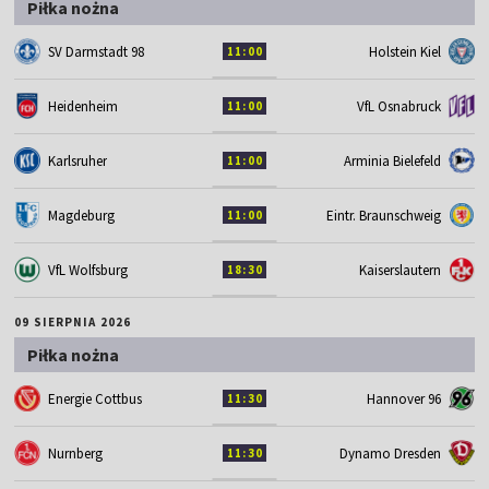
Piłka nożna
SV Darmstadt 98
Holstein Kiel
11:00
Heidenheim
VfL Osnabruck
11:00
Karlsruher
Arminia Bielefeld
11:00
Magdeburg
Eintr. Braunschweig
11:00
VfL Wolfsburg
Kaiserslautern
18:30
09 SIERPNIA 2026
Piłka nożna
Energie Cottbus
Hannover 96
11:30
Nurnberg
Dynamo Dresden
11:30