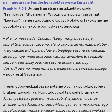
na inaugurację Bundesligi zdeklasowała Eintracht
Frankfurt 6:1
.
Julian Nagelsmann
udzielił wywiadu
"Frankfurter Allgemeine". W rozmowie pojawił się temat
"Lewego". Trenera zapytano o to, czy Polakowi faktycznie nie
podobały się niektóre pomysły szkoleniowca.
–
Nie, to nieprawda. Czasami "Lewy" mógł mieć swoje
subiektywne spostrzeżenia, ale to całkowicie normalne. Robert
w wywiadzie w drugiej połowie ubiegłego sezonu powiedział,
że otrzymuje mniej dośrodkowań. Sprawdziłem to i okazało
się, że w pierwszej połowie sezonu dostał tylko trzy
dośrodkowania mniej niż w pierwszej połowie wcześniejszego
– podkreślił Nagelsmann.
Trener odpowiedział też na pytanie o to, jak poradzić sobie z
brakiem zawodnika, który zdobywał tak wiele bramek. –
Musimy strzelać gole w inny sposób. Z wyjątkiem Joshuy
Zirkzee i Erica Maxima Choupo-Motinga nie mamy klasycznego
strzelca. Każdy musi się więcej ruszać i brać na siebie większą