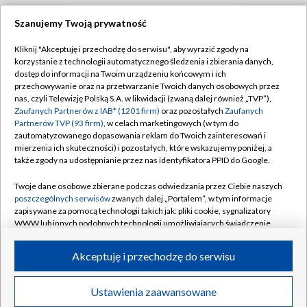
Szanujemy Twoją prywatność
TVP
Kliknij "Akceptuję i przechodzę do serwisu", aby wyrazić zgody na
korzystanie z technologii automatycznego śledzenia i zbierania danych,
Abonament TVP
Regulamin TVP
dostęp do informacji na Twoim urządzeniu końcowym i ich
Polityka prywatności
Sklep TVP
przechowywanie oraz na przetwarzanie Twoich danych osobowych przez
nas, czyli Telewizję Polską S.A. w likwidacji (zwaną dalej również „TVP”),
Biuro Reklamy
Moje zgody
Zaufanych Partnerów z IAB* (1201 firm)
oraz pozostałych
Zaufanych
Partnerów TVP (93 firm)
, w celach marketingowych (w tym do
Oferta Handlowa
Biuro reklamy
zautomatyzowanego dopasowania reklam do Twoich zainteresowań i
mierzenia ich skuteczności) i pozostałych, które wskazujemy poniżej, a
Telegazeta ogłoszenia
Kontakt
także zgody na udostępnianie przez nas identyfikatora PPID do Google.
Emisja w TVP
Twoje dane osobowe zbierane podczas odwiedzania przez Ciebie naszych
Kanały
Rada Programowa
poszczególnych serwisów
zwanych dalej „Portalem”, w tym informacje
zapisywane za pomocą technologii takich jak: pliki cookie, sygnalizatory
Ogłoszenia przetargowe
WWW lub innych podobnych technologii umożliwiających świadczenie
©2026 Telewizja Polska Spółka Akcyjna w likwidacji
dopasowanych i bezpiecznych usług, personalizację treści oraz reklam,
Akademia Telewizyjna
udostępnianie funkcji mediów społecznościowych oraz analizowanie
Akceptuję i przechodzę do serwisu
Informacje o nadawcy
ruchu w Internecie.
Centrum informacji TVP
Twoje dane osobowe zbierane podczas odwiedzania przez Ciebie
Ustawienia zaawansowane
News
Transmisje
Wideo
Więcej
poszczególnych serwisów
na Portalu, takie jak adresy IP, identyfikatory
System NOS