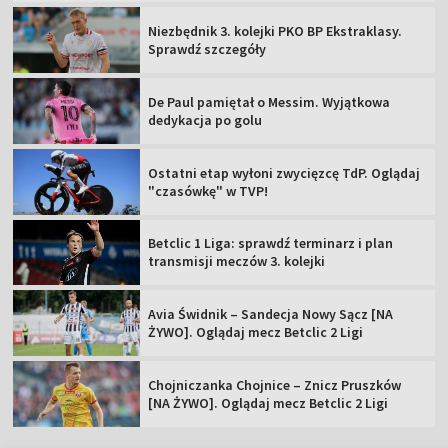
Niezbędnik 3. kolejki PKO BP Ekstraklasy.
Sprawdź szczegóły
De Paul pamiętał o Messim. Wyjątkowa
dedykacja po golu
Ostatni etap wyłoni zwycięzcę TdP. Oglądaj
"czasówkę" w TVP!
Betclic 1 Liga: sprawdź terminarz i plan
transmisji meczów 3. kolejki
Avia Świdnik – Sandecja Nowy Sącz [NA
ŻYWO]. Oglądaj mecz Betclic 2 Ligi
Chojniczanka Chojnice – Znicz Pruszków
[NA ŻYWO]. Oglądaj mecz Betclic 2 Ligi