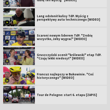
lubię ten wyścig" [WIDEO]
Lang odsłonił kulisy TdP. Wyścig z
perspektywy auta technicznego [WIDEO]
Scaroni nowym liderem TdP. "Zrobię
wszystko, żeby wygrać" [WIDEO]
Gruszczyński ocenił "królewski" etap TdP.
"Czuję lekki niedosyt" [WIDEO]
Francuz najlepszy w Bukowinie. "Coś
historycznego" [WIDEO]
Tour de Pologne: start 6. etapu [ZAPIS]