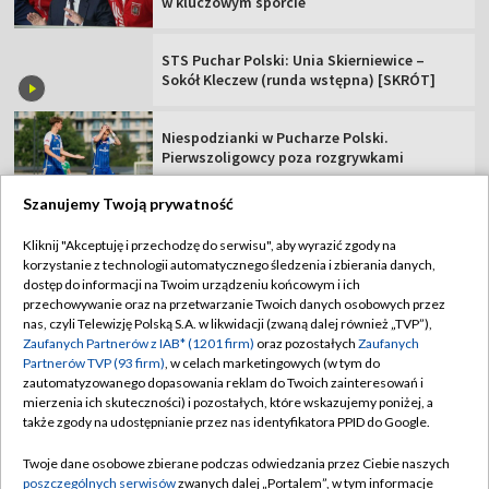
w kluczowym sporcie
STS Puchar Polski: Unia Skierniewice –
Sokół Kleczew (runda wstępna) [SKRÓT]
Niespodzianki w Pucharze Polski.
Pierwszoligowcy poza rozgrywkami
Szanujemy Twoją prywatność
Kliknij "Akceptuję i przechodzę do serwisu", aby wyrazić zgody na
korzystanie z technologii automatycznego śledzenia i zbierania danych,
TVP
dostęp do informacji na Twoim urządzeniu końcowym i ich
przechowywanie oraz na przetwarzanie Twoich danych osobowych przez
Abonament TVP
Regulamin TVP
nas, czyli Telewizję Polską S.A. w likwidacji (zwaną dalej również „TVP”),
Polityka prywatności
Sklep TVP
Zaufanych Partnerów z IAB* (1201 firm)
oraz pozostałych
Zaufanych
Partnerów TVP (93 firm)
, w celach marketingowych (w tym do
Biuro Reklamy
Moje zgody
zautomatyzowanego dopasowania reklam do Twoich zainteresowań i
mierzenia ich skuteczności) i pozostałych, które wskazujemy poniżej, a
Oferta Handlowa
Biuro reklamy
także zgody na udostępnianie przez nas identyfikatora PPID do Google.
Telegazeta ogłoszenia
Kontakt
Twoje dane osobowe zbierane podczas odwiedzania przez Ciebie naszych
Emisja w TVP
poszczególnych serwisów
zwanych dalej „Portalem”, w tym informacje