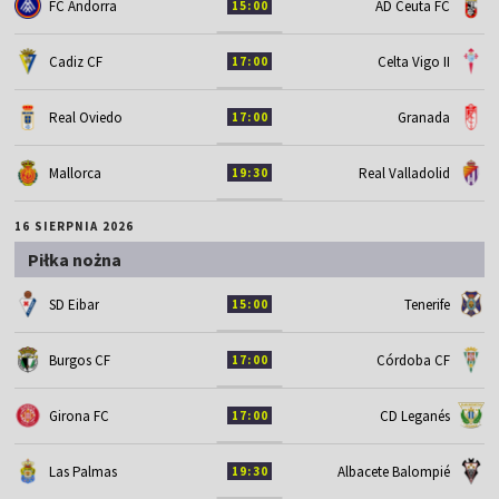
FC Andorra
AD Ceuta FC
15:00
Cadiz CF
Celta Vigo II
17:00
Real Oviedo
Granada
17:00
Mallorca
Real Valladolid
19:30
16 SIERPNIA 2026
Piłka nożna
SD Eibar
Tenerife
15:00
Burgos CF
Córdoba CF
17:00
Girona FC
CD Leganés
17:00
Las Palmas
Albacete Balompié
19:30