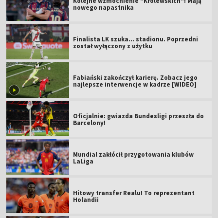
Kolejne wzmocnienie "Królewskich"! Mają
nowego napastnika
Finalista LK szuka... stadionu. Poprzedni
został wyłączony z użytku
Fabiański zakończył karierę. Zobacz jego
najlepsze interwencje w kadrze [WIDEO]
Oficjalnie: gwiazda Bundesligi przeszła do
Barcelony!
Mundial zakłócił przygotowania klubów
LaLiga
Hitowy transfer Realu! To reprezentant
Holandii