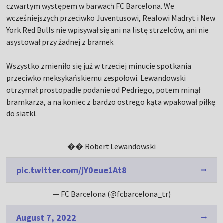
czwartym występem w barwach FC Barcelona. We
wcześniejszych przeciwko Juventusowi, Realowi Madryt i New
York Red Bulls nie wpisywał się ani na listę strzelców, ani nie
asystował przy żadnej z bramek.
Wszystko zmieniło się już w trzeciej minucie spotkania
przeciwko meksykańskiemu zespołowi. Lewandowski
otrzymał prostopadłe podanie od Pedriego, potem minął
bramkarza, a na koniec z bardzo ostrego kąta wpakował piłkę
do siatki.
�� Robert Lewandowski
pic.twitter.com/jY0eue1At8
— FC Barcelona (@fcbarcelona_tr)
August 7, 2022