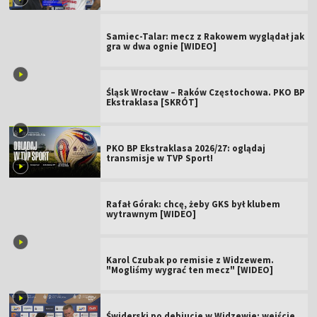
Samiec-Talar: mecz z Rakowem wyglądał jak
gra w dwa ognie [WIDEO]
Śląsk Wrocław – Raków Częstochowa. PKO BP
Ekstraklasa [SKRÓT]
PKO BP Ekstraklasa 2026/27: oglądaj
transmisje w TVP Sport!
Rafał Górak: chcę, żeby GKS był klubem
wytrawnym [WIDEO]
Karol Czubak po remisie z Widzewem.
"Mogliśmy wygrać ten mecz" [WIDEO]
Świderski po debiucie w Widzewie: wejście