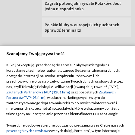
Zagrali potencjalni rywale Polaków. Jest
jedna niespodzianka
Polskie kluby w europejskich pucharach.
Sprawdź terminarz!
Szanujemy Twoją prywatność
TVP
Kliknij "Akceptuję i przechodzę do serwisu", aby wyrazić zgody na
korzystanie z technologii automatycznego śledzenia i zbierania danych,
Abonament TVP
Regulamin TVP
dostęp do informacji na Twoim urządzeniu końcowym i ich
Polityka prywatności
Sklep TVP
przechowywanie oraz na przetwarzanie Twoich danych osobowych przez
nas, czyli Telewizję Polską S.A. w likwidacji (zwaną dalej również „TVP”),
Biuro Reklamy
Moje zgody
Zaufanych Partnerów z IAB* (1201 firm)
oraz pozostałych
Zaufanych
Partnerów TVP (93 firm)
, w celach marketingowych (w tym do
Oferta Handlowa
Biuro reklamy
zautomatyzowanego dopasowania reklam do Twoich zainteresowań i
mierzenia ich skuteczności) i pozostałych, które wskazujemy poniżej, a
Telegazeta ogłoszenia
Kontakt
także zgody na udostępnianie przez nas identyfikatora PPID do Google.
Emisja w TVP
Twoje dane osobowe zbierane podczas odwiedzania przez Ciebie naszych
Kanały
Rada Programowa
poszczególnych serwisów
zwanych dalej „Portalem”, w tym informacje