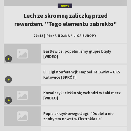
NOWE
Lech ze skromną zaliczką przed
rewanżem. "Tego elementu zabrakło"
20:42
|
PIŁKA NOŻNA
/
LIGA EUROPY
Bartlewicz: popełniliśmy głupie błędy
[WIDEO]
El. Ligi Konferencji: Hapoel Tel Awiw – GKS
Katowice [SKRÓT]
Kowalczyk: ciężko się wchodzi w taki mecz
[WIDEO]
Popis skrzydłowego Jagi. "Dubletu nie
zdobyłem nawet w Ekstraklasie"