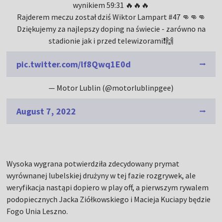
wynikiem 59:31 🔥🔥🔥
Rajderem meczu został dziś Wiktor Lampart #47 👊👊👊
Dziękujemy za najlepszy doping na świecie - zarówno na
stadionie jak i przed telewizorami❗🙌
pic.twitter.com/lf8Qwq1E0d
— Motor Lublin (@motorlublinpgee)
August 7, 2022
Wysoka wygrana potwierdziła zdecydowany prymat
wyrównanej lubelskiej drużyny w tej fazie rozgrywek, ale
weryfikacja nastąpi dopiero w play off, a pierwszym rywalem
podopiecznych Jacka Ziółkowskiego i Macieja Kuciapy będzie
Fogo Unia Leszno.