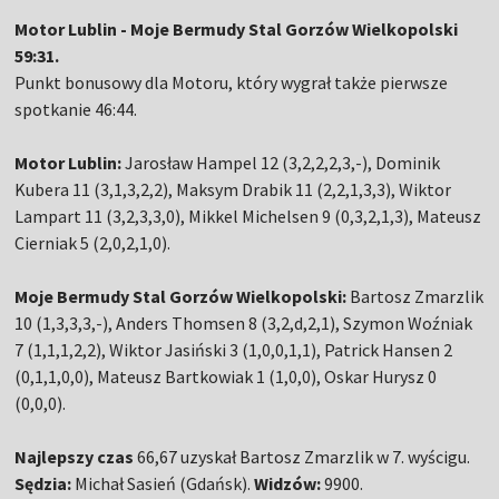
Motor Lublin - Moje Bermudy Stal Gorzów Wielkopolski
59:31.
Punkt bonusowy dla Motoru, który wygrał także pierwsze
spotkanie 46:44.
Motor Lublin:
Jarosław Hampel 12 (3,2,2,2,3,-), Dominik
Kubera 11 (3,1,3,2,2), Maksym Drabik 11 (2,2,1,3,3), Wiktor
Lampart 11 (3,2,3,3,0), Mikkel Michelsen 9 (0,3,2,1,3), Mateusz
Cierniak 5 (2,0,2,1,0).
Moje Bermudy Stal Gorzów Wielkopolski:
Bartosz Zmarzlik
10 (1,3,3,3,-), Anders Thomsen 8 (3,2,d,2,1), Szymon Woźniak
7 (1,1,1,2,2), Wiktor Jasiński 3 (1,0,0,1,1), Patrick Hansen 2
(0,1,1,0,0), Mateusz Bartkowiak 1 (1,0,0), Oskar Hurysz 0
(0,0,0).
Najlepszy czas
66,67 uzyskał Bartosz Zmarzlik w 7. wyścigu.
Sędzia:
Michał Sasień (Gdańsk).
Widzów:
9900.