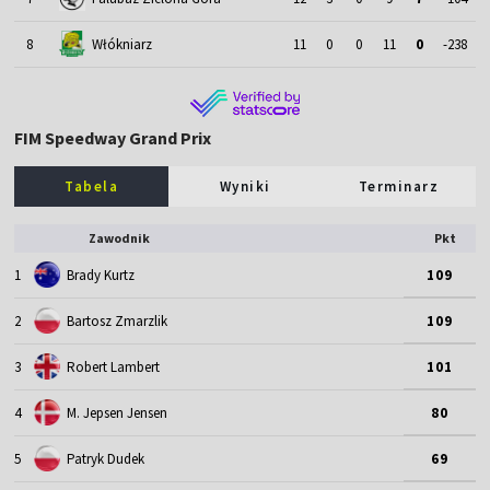
8
Włókniarz
11
0
0
11
0
-238
FIM Speedway Grand Prix
Tabela
Wyniki
Terminarz
Zawodnik
Pkt
1
Brady Kurtz
109
2
Bartosz Zmarzlik
109
3
Robert Lambert
101
4
M. Jepsen Jensen
80
5
Patryk Dudek
69