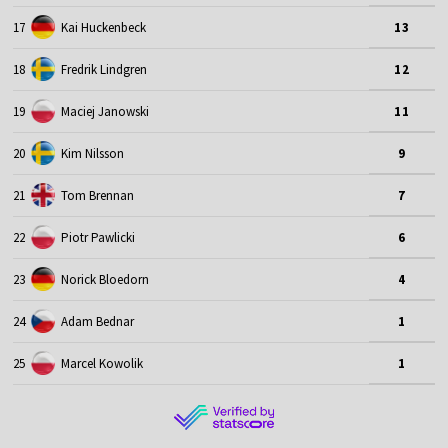
17
Kai Huckenbeck
13
18
Fredrik Lindgren
12
19
Maciej Janowski
11
20
Kim Nilsson
9
21
Tom Brennan
7
22
Piotr Pawlicki
6
23
Norick Bloedorn
4
24
Adam Bednar
1
25
Marcel Kowolik
1