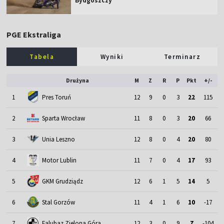
Bydgoszczy
PGE Ekstraliga
Tabela
Wyniki
Terminarz
Drużyna
M
Z
R
P
Pkt
+/-
1
Pres Toruń
12
9
0
3
22
115
2
Sparta Wrocław
11
8
0
3
20
66
3
Unia Leszno
12
8
0
4
20
80
4
Motor Lublin
11
7
0
4
17
93
5
GKM Grudziądz
12
6
1
5
14
5
6
Stal Gorzów
11
4
1
6
10
-17
7
Falubaz Zielona Góra
12
3
0
9
7
-104