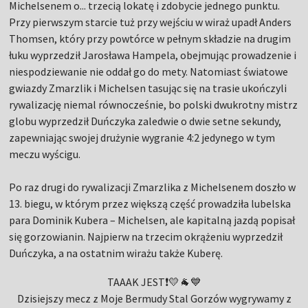
Michelsenem o... trzecią lokatę i zdobycie jednego punktu.
Przy pierwszym starcie tuż przy wejściu w wiraż upadł Anders
Thomsen, który przy powtórce w pełnym składzie na drugim
łuku wyprzedził Jarosława Hampela, obejmując prowadzenie i
niespodziewanie nie oddał go do mety. Natomiast światowe
gwiazdy Zmarzlik i Michelsen tasując się na trasie ukończyli
rywalizację niemal równocześnie, bo polski dwukrotny mistrz
globu wyprzedził Duńczyka zaledwie o dwie setne sekundy,
zapewniając swojej drużynie wygranie 4:2 jedynego w tym
meczu wyścigu.
Po raz drugi do rywalizacji Zmarzlika z Michelsenem doszło w
13. biegu, w którym przez większą część prowadziła lubelska
para Dominik Kubera – Michelsen, ale kapitalną jazdą popisał
się gorzowianin. Najpierw na trzecim okrążeniu wyprzedził
Duńczyka, a na ostatnim wirażu także Kuberę.
TAAAK JEST❗💛🐐💙
Dzisiejszy mecz z Moje Bermudy Stal Gorzów wygrywamy z