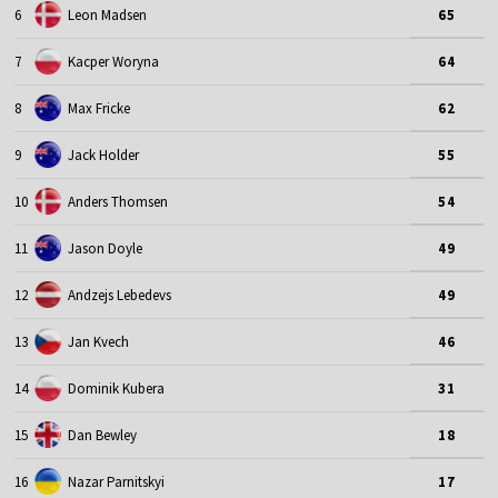
6
Leon Madsen
65
7
Kacper Woryna
64
8
Max Fricke
62
9
Jack Holder
55
10
Anders Thomsen
54
11
Jason Doyle
49
12
Andzejs Lebedevs
49
13
Jan Kvech
46
14
Dominik Kubera
31
15
Dan Bewley
18
16
Nazar Parnitskyi
17