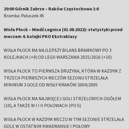
20:00 Górnik Zabrze – Raków Częstochowa 1:0
Bramka: Paluszek 45
Wisła Płock – Miedź Legnica (01.08.2022): statystyki przed
meczem 4. kolejki PKO Ekstraklasy
WISŁA PŁOCK MA NAJLEPSZY BILANS BRAMKOWY PO 3
KOLEJKACH (+9) OD LEGII WARSZAWA 2015/2016 (+10)
WISŁA PŁOCK TO PIERWSZA DRUŻYNA, KTÓRA W KAŻDYM Z
TRZECH PIERWSZYCH MECZÓW SEZONU STRZELAŁA
MINIMUM 3 GOLE OD WISŁY KRAKÓW 2004/2005
WISŁA PŁOCK MA NAJWIĘCEJ GOLI STRZELONYCH OGÓŁEM
(10), A TAKŻE W I I II POŁOWACH (PO 5)
WISŁA PŁOCK W KAŻDYM MECZU W TYM SEZONIE STRZELAŁA
GOLE W OSTATNIM KWADRANSIE I POŁOWY