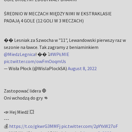
ŚREDNIO W MECZACH MIĘDZY NIMI W EKSTRAKLASIE
PADAJĄ 4 GOLE (12 GOLI W 3 MECZACH)
�� Lesniak za Szwocha w "11", Lewandowski pierwszy raz w
sezonie na ławce. Tak zagramy z beniaminkiem
@MiedzLegnica
! �� ⤵
#WPŁMIE
pic.twitter.com/owFmOoqmUs
— Wisła Płock (@WislaPlockSA)
August 8, 2022
Zastopować lidera 🛑
Oni wchodzą do gry 👊
📣 Hej Miedź 💥
---
💰
https://t.co/gkwrG3MMFj
pic.twitter.com/2pYYxW27oF