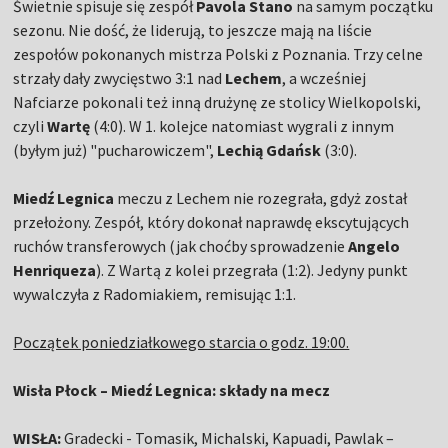
Świetnie spisuje się zespół
Pavola Stano
na samym początku
sezonu. Nie dość, że liderują, to jeszcze mają na liście
zespołów pokonanych mistrza Polski z Poznania. Trzy celne
strzały dały zwycięstwo 3:1 nad
Lechem
, a wcześniej
Nafciarze pokonali też inną drużynę ze stolicy Wielkopolski,
czyli
Wartę
(4:0). W 1. kolejce natomiast wygrali z innym
(byłym już) "pucharowiczem",
Lechią Gdańsk
(3:0).
Miedź Legnica
meczu z Lechem nie rozegrała, gdyż został
przełożony. Zespół, który dokonał naprawdę ekscytujących
ruchów transferowych (jak choćby sprowadzenie
Angelo
Henriqueza
). Z Wartą z kolei przegrała (1:2). Jedyny punkt
wywalczyła z Radomiakiem, remisując 1:1.
Początek poniedziałkowego starcia o godz. 19:00.
Wisła Płock – Miedź Legnica: składy na mecz
WISŁA:
Gradecki - Tomasik, Michalski, Kapuadi, Pawlak –