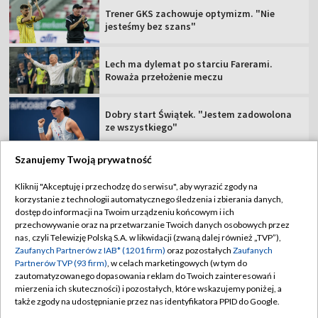
Trener GKS zachowuje optymizm. "Nie
jesteśmy bez szans"
Lech ma dylemat po starciu Farerami.
Roważa przełożenie meczu
Dobry start Świątek. "Jestem zadowolona
ze wszystkiego"
Szanujemy Twoją prywatność
Kliknij "Akceptuję i przechodzę do serwisu", aby wyrazić zgody na
korzystanie z technologii automatycznego śledzenia i zbierania danych,
TVP
dostęp do informacji na Twoim urządzeniu końcowym i ich
Abonament TVP
Regulamin TVP
przechowywanie oraz na przetwarzanie Twoich danych osobowych przez
nas, czyli Telewizję Polską S.A. w likwidacji (zwaną dalej również „TVP”),
Polityka prywatności
Sklep TVP
Zaufanych Partnerów z IAB* (1201 firm)
oraz pozostałych
Zaufanych
Partnerów TVP (93 firm)
, w celach marketingowych (w tym do
Biuro Reklamy
Moje zgody
zautomatyzowanego dopasowania reklam do Twoich zainteresowań i
mierzenia ich skuteczności) i pozostałych, które wskazujemy poniżej, a
Oferta Handlowa
Biuro reklamy
także zgody na udostępnianie przez nas identyfikatora PPID do Google.
Telegazeta ogłoszenia
Kontakt