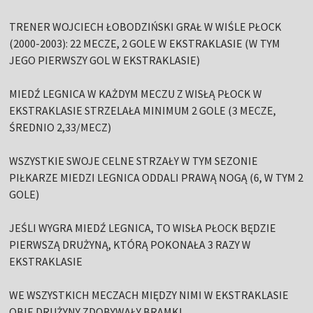
TRENER WOJCIECH ŁOBODZIŃSKI GRAŁ W WIŚLE PŁOCK
(2000-2003): 22 MECZE, 2 GOLE W EKSTRAKLASIE (W TYM
JEGO PIERWSZY GOL W EKSTRAKLASIE)
MIEDŹ LEGNICA W KAŻDYM MECZU Z WISŁĄ PŁOCK W
EKSTRAKLASIE STRZELAŁA MINIMUM 2 GOLE (3 MECZE,
ŚREDNIO 2,33/MECZ)
WSZYSTKIE SWOJE CELNE STRZAŁY W TYM SEZONIE
PIŁKARZE MIEDZI LEGNICA ODDALI PRAWĄ NOGĄ (6, W TYM 2
GOLE)
JEŚLI WYGRA MIEDŹ LEGNICA, TO WISŁA PŁOCK BĘDZIE
PIERWSZĄ DRUŻYNĄ, KTÓRĄ POKONAŁA 3 RAZY W
EKSTRAKLASIE
WE WSZYSTKICH MECZACH MIĘDZY NIMI W EKSTRAKLASIE
OBIE DRUŻYNY ZDOBYWAŁY BRAMKI