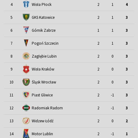
4
Wisła Płock
2
1
4
5
GKS Katowice
2
1
3
6
Górnik Zabrze
1
1
3
7
Pogoń Szczecin
2
1
3
8
Zagłębie Lubin
2
0
3
9
Wisła Kraków
2
0
3
Śląsk Wrocław
10
2
0
3
11
Piast Gliwice
2
-1
3
12
Radomiak Radom
2
-1
3
13
Widzew Łódź
2
0
2
Motor Lublin
14
2
-1
1