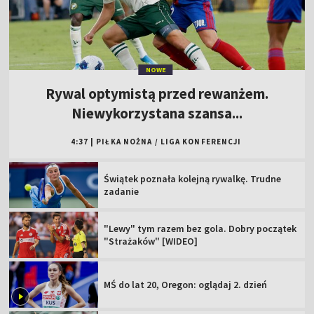
NOWE
Rywal optymistą przed rewanżem.
Niewykorzystana szansa...
4:37
|
PIŁKA NOŻNA
/
LIGA KONFERENCJI
Świątek poznała kolejną rywalkę. Trudne
zadanie
"Lewy" tym razem bez gola. Dobry początek
"Strażaków" [WIDEO]
MŚ do lat 20, Oregon: oglądaj 2. dzień