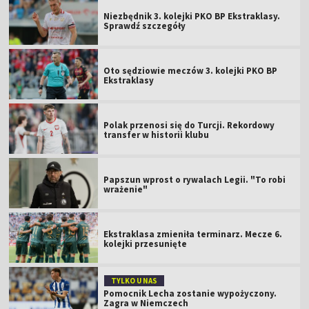
Niezbędnik 3. kolejki PKO BP Ekstraklasy.
Sprawdź szczegóły
Oto sędziowie meczów 3. kolejki PKO BP
Ekstraklasy
Polak przenosi się do Turcji. Rekordowy
transfer w historii klubu
Papszun wprost o rywalach Legii. "To robi
wrażenie"
Ekstraklasa zmieniła terminarz. Mecze 6.
kolejki przesunięte
TYLKO U NAS
Pomocnik Lecha zostanie wypożyczony.
Zagra w Niemczech