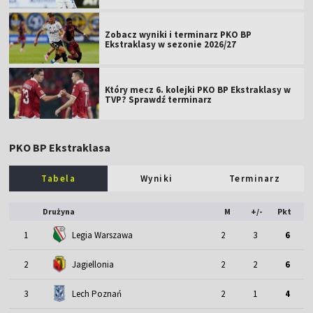
Zobacz wyniki i terminarz PKO BP
Ekstraklasy w sezonie 2026/27
Który mecz 6. kolejki PKO BP Ekstraklasy w
TVP? Sprawdź terminarz
PKO BP Ekstraklasa
Tabela
Wyniki
Terminarz
Drużyna
M
+/-
Pkt
1
Legia Warszawa
2
3
6
2
Jagiellonia
2
2
6
3
Lech Poznań
2
1
4