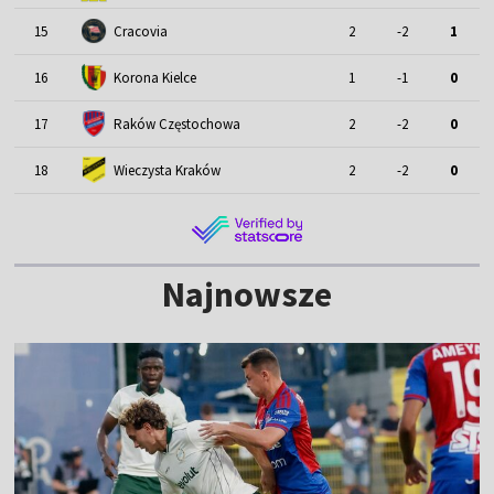
15
Cracovia
2
-2
1
16
Korona Kielce
1
-1
0
17
Raków Częstochowa
2
-2
0
18
Wieczysta Kraków
2
-2
0
Najnowsze