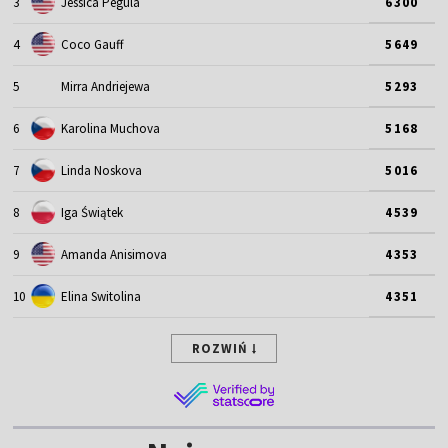
3
Jessica Pegula
6300
4
Coco Gauff
5649
5
Mirra Andriejewa
5293
6
Karolina Muchova
5168
7
Linda Noskova
5016
8
Iga Świątek
4539
9
Amanda Anisimova
4353
10
Elina Switolina
4351
ROZWIŃ