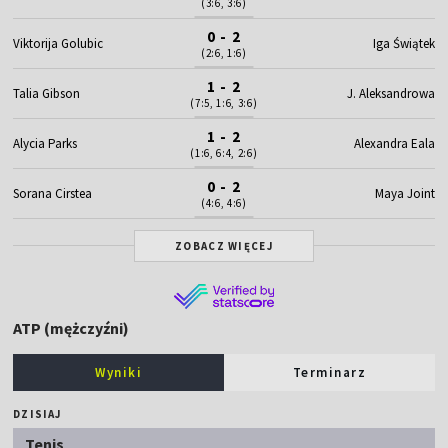
(3:6, 3:6)
0 - 2
Viktorija Golubic
Iga Świątek
(2:6, 1:6)
1 - 2
Talia Gibson
J. Aleksandrowa
(7:5, 1:6, 3:6)
1 - 2
Alycia Parks
Alexandra Eala
(1:6, 6:4, 2:6)
0 - 2
Sorana Cirstea
Maya Joint
(4:6, 4:6)
ZOBACZ WIĘCEJ
ATP (mężczyźni)
Wyniki
Terminarz
DZISIAJ
Tenis