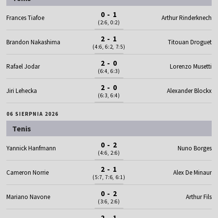
0 - 1
Frances Tiafoe
Arthur Rinderknech
(2:6, 0:2)
2 - 1
Brandon Nakashima
Titouan Droguet
(4:6, 6:2, 7:5)
2 - 0
Rafael Jodar
Lorenzo Musetti
(6:4, 6:3)
2 - 0
Jiri Lehecka
Alexander Blockx
(6:3, 6:4)
06 SIERPNIA 2026
Tenis
0 - 2
Yannick Hanfmann
Nuno Borges
(4:6, 2:6)
2 - 1
Cameron Norrie
Alex De Minaur
(5:7, 7:6, 6:1)
0 - 2
Mariano Navone
Arthur Fils
(3:6, 2:6)
2 - 1