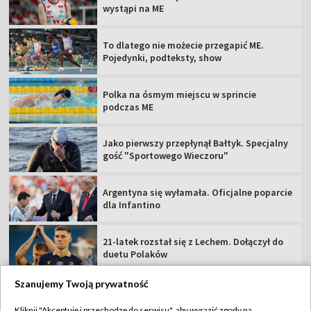
wystąpi na ME
To dlatego nie możecie przegapić ME.
Pojedynki, podteksty, show
Polka na ósmym miejscu w sprincie
podczas ME
Jako pierwszy przepłynął Bałtyk. Specjalny
gość "Sportowego Wieczoru"
Argentyna się wyłamała. Oficjalne poparcie
dla Infantino
21-latek rozstał się z Lechem. Dołączył do
duetu Polaków
Szanujemy Twoją prywatność
Kliknij "Akceptuję i przechodzę do serwisu", aby wyrazić zgody na