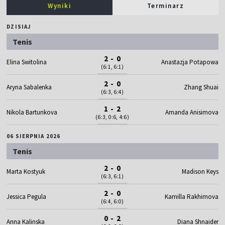
Wyniki
Terminarz
DZISIAJ
Tenis
2 - 0
Elina Switolina
Anastazja Potapowa
(6:1, 6:1)
2 - 0
Aryna Sabalenka
Zhang Shuai
(6:3, 6:4)
1 - 2
Nikola Bartunkova
Amanda Anisimova
(6:3, 0:6, 4:6)
06 SIERPNIA 2026
Tenis
2 - 0
Marta Kostyuk
Madison Keys
(6:3, 6:1)
2 - 0
Jessica Pegula
Kamilla Rakhimova
(6:4, 6:0)
0 - 2
Anna Kalinska
Diana Shnaider