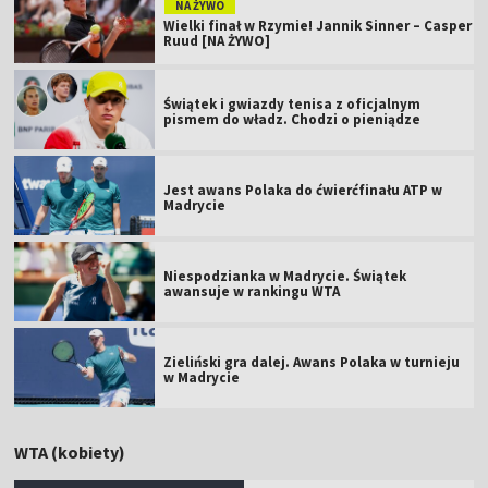
NA ŻYWO
Wielki finał w Rzymie! Jannik Sinner – Casper
Ruud [NA ŻYWO]
Świątek i gwiazdy tenisa z oficjalnym
pismem do władz. Chodzi o pieniądze
Jest awans Polaka do ćwierćfinału ATP w
Madrycie
Niespodzianka w Madrycie. Świątek
awansuje w rankingu WTA
Zieliński gra dalej. Awans Polaka w turnieju
w Madrycie
WTA (kobiety)