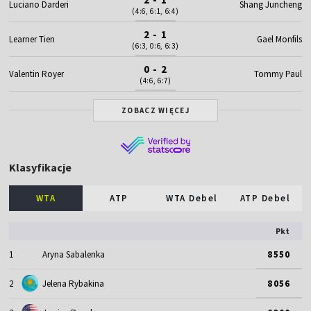
Luciano Darderi
Shang Juncheng
(4:6, 6:1, 6:4)
2 - 1
Learner Tien
Gael Monfils
(6:3, 0:6, 6:3)
0 - 2
Valentin Royer
Tommy Paul
(4:6, 6:7)
ZOBACZ WIĘCEJ
Klasyfikacje
WTA
ATP
WTA Debel
ATP Debel
Pkt
1
Aryna Sabalenka
8550
2
Jelena Rybakina
8056