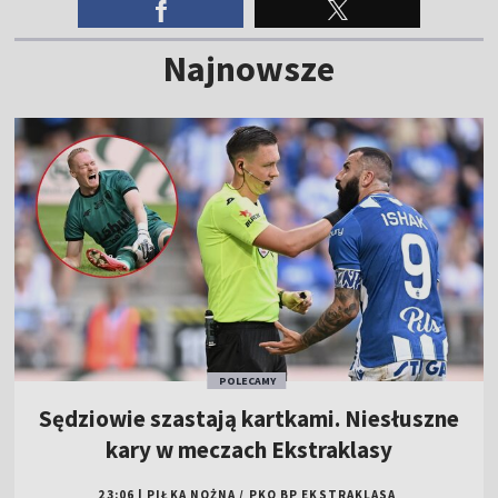
Najnowsze
POLECAMY
Sędziowie szastają kartkami. Niesłuszne
kary w meczach Ekstraklasy
23:06
|
PIŁKA NOŻNA
/
PKO BP EKSTRAKLASA