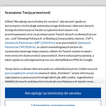
Szanujemy Twoją prywatność
TVP
Kliknij "Akceptuję i przechodzę do serwisu", aby wyrazić zgody na
korzystanie z technologii automatycznego śledzenia i zbierania danych,
Abonament TVP
Regulamin TVP
dostęp do informacji na Twoim urządzeniu końcowym i ich
Polityka prywatności
Sklep TVP
przechowywanie oraz na przetwarzanie Twoich danych osobowych przez
nas, czyli Telewizję Polską S.A. w likwidacji (zwaną dalej również „TVP”),
Biuro Reklamy
Moje zgody
Zaufanych Partnerów z IAB* (1201 firm)
oraz pozostałych
Zaufanych
Partnerów TVP (93 firm)
, w celach marketingowych (w tym do
Oferta Handlowa
Biuro reklamy
zautomatyzowanego dopasowania reklam do Twoich zainteresowań i
mierzenia ich skuteczności) i pozostałych, które wskazujemy poniżej, a
Telegazeta ogłoszenia
Kontakt
także zgody na udostępnianie przez nas identyfikatora PPID do Google.
Emisja w TVP
Twoje dane osobowe zbierane podczas odwiedzania przez Ciebie naszych
Kanały
Rada Programowa
poszczególnych serwisów
zwanych dalej „Portalem”, w tym informacje
zapisywane za pomocą technologii takich jak: pliki cookie, sygnalizatory
Ogłoszenia przetargowe
WWW lub innych podobnych technologii umożliwiających świadczenie
©2026 Telewizja Polska Spółka Akcyjna w likwidacji
dopasowanych i bezpiecznych usług, personalizację treści oraz reklam,
Akademia Telewizyjna
udostępnianie funkcji mediów społecznościowych oraz analizowanie
Akceptuję i przechodzę do serwisu
Informacje o nadawcy
ruchu w Internecie.
Centrum informacji TVP
Twoje dane osobowe zbierane podczas odwiedzania przez Ciebie
Ustawienia zaawansowane