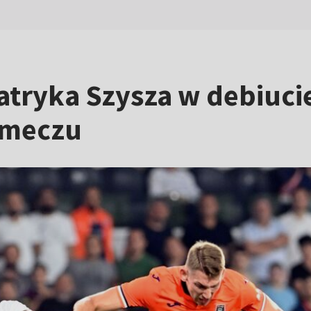
tryka Szysza w debiucie 
 meczu