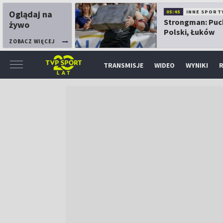
Oglądaj na
05:45
INNE SPORT
Strongman: Puc
żywo
Polski, Łuków
ZOBACZ WIĘCEJ
TRANSMISJE
WIDEO
WYNIKI
R