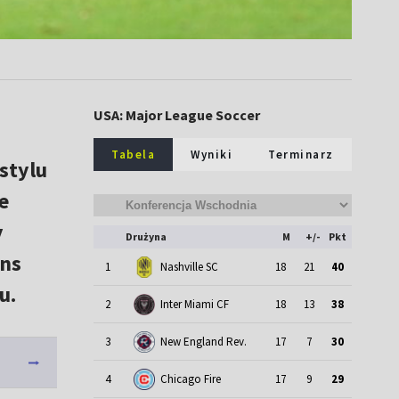
USA: Major League Soccer
Tabela
Wyniki
Terminarz
stylu
e
y
Drużyna
M
+/-
Pkt
ans
1
Nashville SC
18
21
40
u.
2
Inter Miami CF
18
13
38
3
New England Rev.
17
7
30
4
Chicago Fire
17
9
29