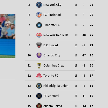
5
New York City
18
7
26
6
FC Cincinnati
18
1
26
7
Charlotte FC
18
2
25
8
New York Red Bulls
18
-10
25
9
D.C. United
18
-3
23
10
Orlando City
18
-17
20
11
Columbus Crew
18
-2
20
12
Toronto FC
18
-8
17
13
Philadelphia Union
18
-8
16
14
CF Montreal
18
-11
16
15
Atlanta United
18
-14
12