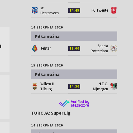
sc
FC Twente
14:45
Heerenveen
14 SIERPNIA 2026
Piłka nożna
a
Sparta
Telstar
18:00
Rotterdam
15 SIERPNIA 2026
Piłka nożna
Willem II
N.E.C.
14:30
Tilburg
Nijmegen
TURCJA: Super Lig
14 SIERPNIA 2026