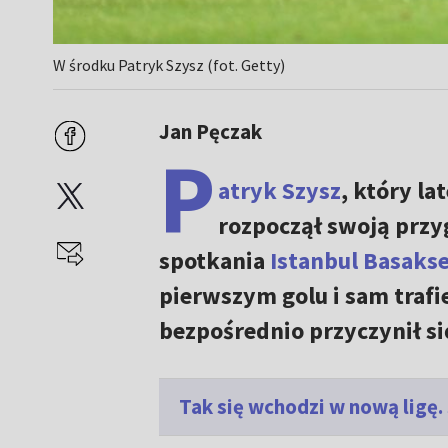
W środku Patryk Szysz (fot. Getty)
Jan Pęczak
P
atryk Szysz
, który l
rozpoczął swoją przyg
spotkania
Istanbul Basakse
pierwszym golu i sam traf
bezpośrednio przyczynił 
Tak się wchodzi w nową ligę.