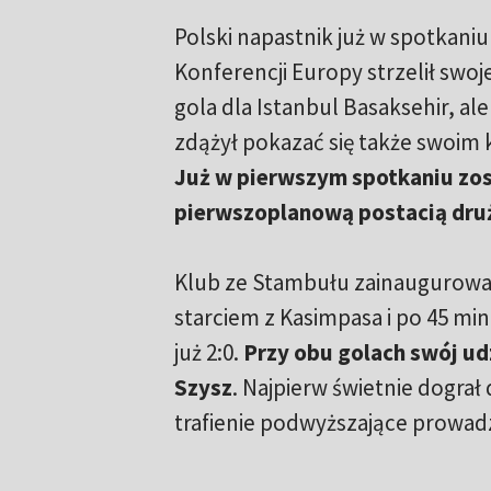
Polski napastnik już w spotkaniu e
Konferencji Europy strzelił swo
gola dla Istanbul Basaksehir, al
zdążył pokazać się także swoim 
Już w pierwszym spotkaniu zos
pierwszoplanową postacią dru
Klub ze Stambułu zainaugurow
starciem z Kasimpasa i po 45 mi
już 2:0.
Przy obu golach swój ud
Szysz
. Najpierw świetnie dograł
trafienie podwyższające prowad