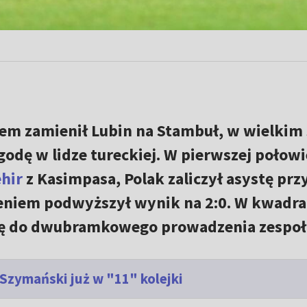
atem zamienił Lubin na Stambuł, w wielkim 
odę w lidze tureckiej. W pierwszej połowi
hir
z Kasimpasa, Polak zaliczył asystę prz
ieniem podwyższył wynik na 2:0. W kwadr
się do dwubramkowego prowadzenia zespoł
 Szymański już w "11" kolejki