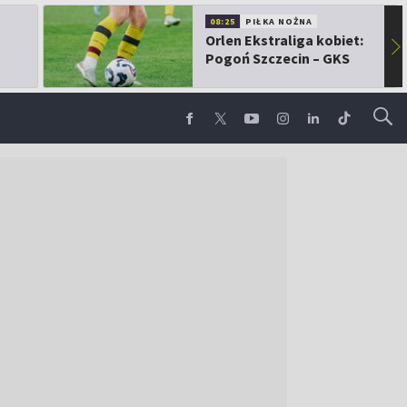
08:25
PIŁKA NOŻNA
Orlen Ekstraliga kobiet:
▶
Pogoń Szczecin – GKS
Górnik Łęczna