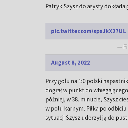
Patryk Szysz do asysty dokłada g
pic.twitter.com/spsJkX27UL
— Fi
August 8, 2022
Przy golu na 1:0 polski napastni
dograł w punkt do wbiegającego 
później, w 38. minucie, Szysz cie
w polu karnym. Piłka po odbiciu 
sytuacji Szysz uderzył ją do pust