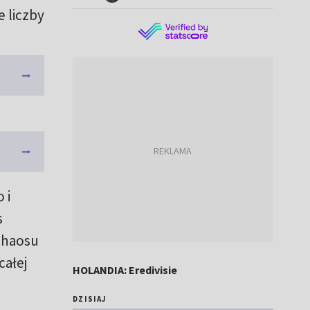
e liczby
 i
s
 chaosu
całej
HOLANDIA: Eredivisie
DZISIAJ