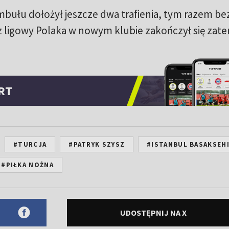
mbułu dołożył jeszcze dwa trafienia, tym razem be
z ligowy Polaka w nowym klubie zakończył się zat
RT
#TURCJA
#PATRYK SZYSZ
#ISTANBUL BASAKSEH
#PIŁKA NOŻNA
UDOSTĘPNIJ NA X