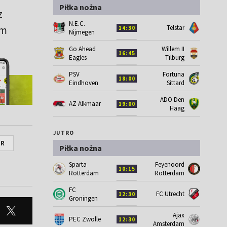
Piłka nożna
z
N.E.C.
em
Telstar
14:30
Nijmegen
Go Ahead
Willem II
16:45
Eagles
Tilburg
PSV
Fortuna
18:00
Eindhoven
Sittard
ADO Den
AZ Alkmaar
19:00
Haag
JUTRO
IR
Piłka nożna
Sparta
Feyenoord
10:15
Rotterdam
Rotterdam
FC
FC Utrecht
12:30
Groningen
Ajax
PEC Zwolle
12:30
Amsterdam