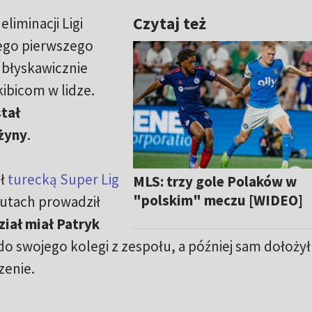
Czytaj też
liminacji Ligi
jego pierwszego
e błyskawicznie
kibicom w lidze.
tał
żyny
.
ał
turecką Super Lig
MLS: trzy gole Polaków w
"polskim" meczu [WIDEO]
nutach prowadził
ział miał Patryk
 do swojego kolegi z zespołu, a później sam dołożył
zenie.