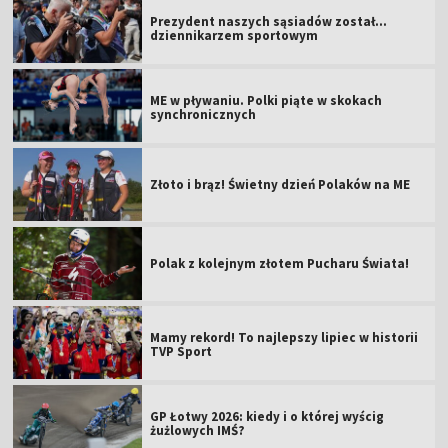
Prezydent naszych sąsiadów został...
dziennikarzem sportowym
ME w pływaniu. Polki piąte w skokach
synchronicznych
Złoto i brąz! Świetny dzień Polaków na ME
Polak z kolejnym złotem Pucharu Świata!
Mamy rekord! To najlepszy lipiec w historii
TVP Sport
GP Łotwy 2026: kiedy i o której wyścig
żużlowych IMŚ?