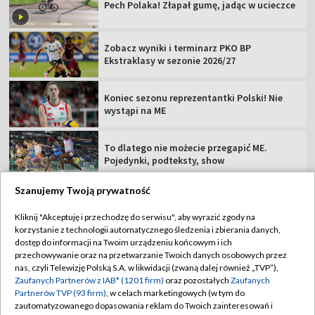
Pech Polaka! Złapał gumę, jadąc w ucieczce
Zobacz wyniki i terminarz PKO BP
Ekstraklasy w sezonie 2026/27
Koniec sezonu reprezentantki Polski! Nie
wystąpi na ME
To dlatego nie możecie przegapić ME.
Pojedynki, podteksty, show
Szanujemy Twoją prywatność
Kliknij "Akceptuję i przechodzę do serwisu", aby wyrazić zgody na
korzystanie z technologii automatycznego śledzenia i zbierania danych,
TVP
dostęp do informacji na Twoim urządzeniu końcowym i ich
przechowywanie oraz na przetwarzanie Twoich danych osobowych przez
Abonament TVP
Regulamin TVP
nas, czyli Telewizję Polską S.A. w likwidacji (zwaną dalej również „TVP”),
Polityka prywatności
Sklep TVP
Zaufanych Partnerów z IAB* (1201 firm)
oraz pozostałych
Zaufanych
Partnerów TVP (93 firm)
, w celach marketingowych (w tym do
Biuro Reklamy
Moje zgody
zautomatyzowanego dopasowania reklam do Twoich zainteresowań i