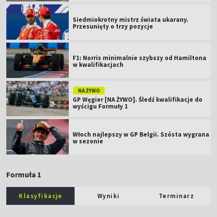
Siedmiokrotny mistrz świata ukarany.
Przesunięty o trzy pozycje
F1: Norris minimalnie szybszy od Hamiltona
w kwalifikacjach
NA ŻYWO
GP Węgier [NA ŻYWO]. Śledź kwalifikacje do
wyścigu Formuły 1
Włoch najlepszy w GP Belgii. Szósta wygrana
w sezonie
Formuła 1
Klasyfikacje
Wyniki
Terminarz