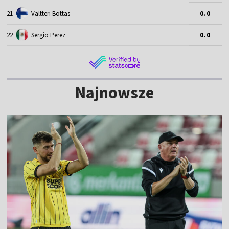
21
Valtteri Bottas
0.0
22
Sergio Perez
0.0
Najnowsze