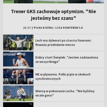
Trener GKS zachowuje optymizm. "Nie
jesteśmy bez szans"
21:17
|
PIŁKA NOŻNA
/
LIGA KONFERENCJI
Lech ma dylemat po starciu Farerami.
Roważa przełożenie meczu
Dobry start Świątek. "Jestem zadowolona
ze wszystkiego"
ME w pływaniu. Polki piąte w skokach
synchronicznych
Wierzą w pokonanie Lecha. "Nie byliśmy
wcale gorsi"