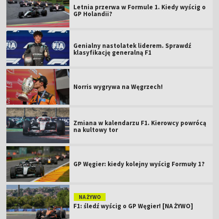
Letnia przerwa w Formule 1. Kiedy wyścig o
GP Holandii?
Genialny nastolatek liderem. Sprawdź
klasyfikację generalną F1
Norris wygrywa na Węgrzech!
Zmiana w kalendarzu F1. Kierowcy powrócą
na kultowy tor
GP Węgier: kiedy kolejny wyścig Formuły 1?
NA ŻYWO
F1: śledź wyścig o GP Węgier! [NA ŻYWO]