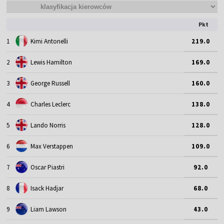
Pkt
1
Kimi Antonelli
219.0
2
Lewis Hamilton
169.0
3
George Russell
160.0
4
Charles Leclerc
138.0
5
Lando Norris
128.0
6
Max Verstappen
109.0
7
Oscar Piastri
92.0
8
Isack Hadjar
68.0
9
Liam Lawson
43.0