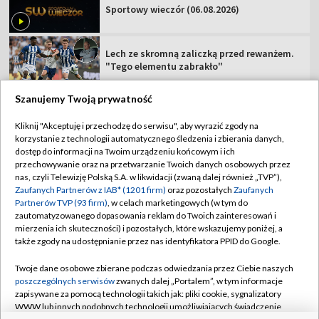
Sportowy wieczór (06.08.2026)
Lech ze skromną zaliczką przed rewanżem.
"Tego elementu zabrakło"
Szanujemy Twoją prywatność
Kliknij "Akceptuję i przechodzę do serwisu", aby wyrazić zgody na
korzystanie z technologii automatycznego śledzenia i zbierania danych,
TVP
dostęp do informacji na Twoim urządzeniu końcowym i ich
Abonament TVP
Regulamin TVP
przechowywanie oraz na przetwarzanie Twoich danych osobowych przez
nas, czyli Telewizję Polską S.A. w likwidacji (zwaną dalej również „TVP”),
Polityka prywatności
Sklep TVP
Zaufanych Partnerów z IAB* (1201 firm)
oraz pozostałych
Zaufanych
Partnerów TVP (93 firm)
, w celach marketingowych (w tym do
Biuro Reklamy
Moje zgody
zautomatyzowanego dopasowania reklam do Twoich zainteresowań i
mierzenia ich skuteczności) i pozostałych, które wskazujemy poniżej, a
Oferta Handlowa
Biuro reklamy
także zgody na udostępnianie przez nas identyfikatora PPID do Google.
Telegazeta ogłoszenia
Kontakt
Twoje dane osobowe zbierane podczas odwiedzania przez Ciebie naszych
Emisja w TVP
poszczególnych serwisów
zwanych dalej „Portalem”, w tym informacje
zapisywane za pomocą technologii takich jak: pliki cookie, sygnalizatory
Kanały
Rada Programowa
WWW lub innych podobnych technologii umożliwiających świadczenie