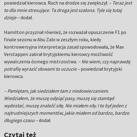
powiedział kierowca. Ruch na drodze się zwiększył.
– Teraz jest
to dla mnie stresujące. Ta droga jest szalona. Tyle się tutaj
dzieje
– dodał.
Hamilton przyznał również, że rozważał opuszczenie F1 po
finale sezonu w Abu Zabi w zeszłym roku, kiedy
kontrowersyjna interpretacja zasad spowodowała, że ​​Max
Verstappen zabrał brytyjskiemu kierowcy możliwość
wywalczenia ósmego mistrzostwa.
– Nie wiem, czy naprawdę
potrafię wyrazić słowami to uczucie –
powiedział brytyjski
kierowca.
– Pamiętam, jak siedziałem tam z niedowierzaniem.
Wiedziałem, że muszę odpiąć pasy, muszę się stamtąd
wydostać, muszę znaleźć siłę. Nie miałem siły. I to był jeden z
najtrudniejszych momentów, jakie miałem od bardzo, bardzo
długiego czasu –
dodał.
Czytaj też