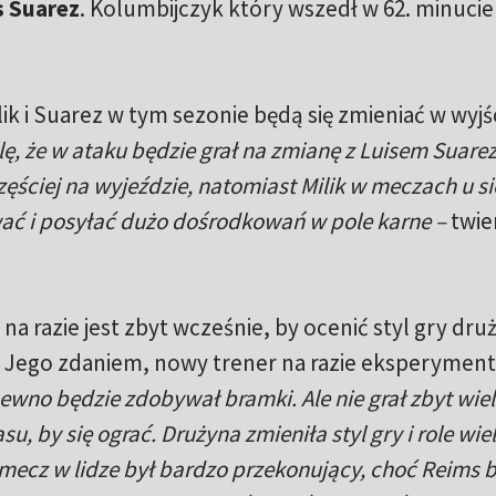
s Suarez
. Kolumbijczyk który wszedł w 62. minucie 
 i Suarez w tym sezonie będą się zmieniać w wyjś
lę, że w ataku będzie grał na zmianę z Luisem Suare
ściej na wyjeździe, natomiast Milik w meczach u si
ać i posyłać dużo dośrodkowań w pole karne –
twie
na razie jest zbyt wcześnie, by ocenić styl gry dru
. Jego zdaniem, nowy trener na razie eksperyment
pewno będzie zdobywał bramki. Ale nie grał zbyt wie
, by się ograć. Drużyna zmieniła styl gry i role wie
mecz w lidze był bardzo przekonujący, choć Reims 