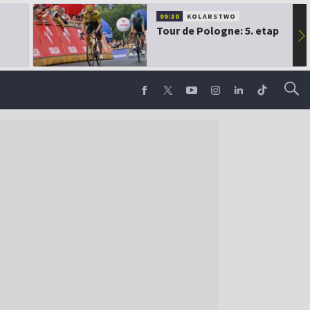
09:30
KOLARSTWO
Tour de Pologne: 5. etap
▶