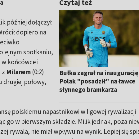
Czytaj też
la
k później dołączył
rócił dopiero na
zeciwko
 kolejnym spotkaniu,
ł w końcówce i
u z
Milanem
(0:2)
Bułka zagrał na inaugurację
Polak "posadził" na ławce
u drugiej połowy,
słynnego bramkarza
nsę polskiemu napastnikowi w ligowej rywalizacji
jąc go w pierwszym składzie. Milik jednak, poza nie
 rywala, nie miał wpływu na wynik. Lepiej się spi