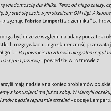
ą wiadomością dla Milika. Teraz od niego zależy, cz
, by stać się czołowym strzelcem OM i ligi. A klubow
–
przyznaje
Fabrice Lamperti
z dziennika "La Prov
ii mogą być duże ze względu na udany początek ro
stkich rozgrywkach. Jego skuteczność przerwała 
ał goli.
– Po powrocie do zdrowia nie grałem regularn
 następną przerwę –
powiedział w rozmowie z
sylii mają nadzieję na koniec problemów polski
blemy z kontuzjami ma już za sobą. W Marsylii oczekuj
i znów będzie regularnie strzelać –
dodaje Lamperti