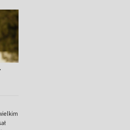
.
wielkim
sał