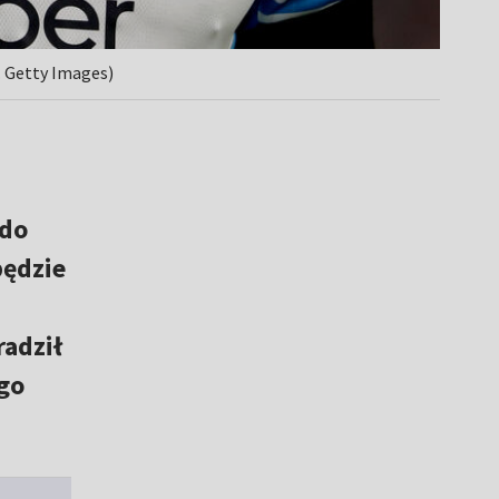
. Getty Images)
 do
będzie
radził
go