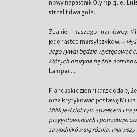
nowy napastnik Olympique,
Lui
strzelił dwa gole.
Zdaniem naszego rozmówcy, Milik
jedenastce marsylczyków.
– Myś
Jego rywal będzie występować czę
których drużyna będzie dominow
Lamperti.
Francuski dziennikarz dodaje, że 
oraz krytykować postawę Milika
Milik jest dobrym strzelcem i na 
przygotowaniach i potrzebuje czasu
zawodników się różnią. Pierwszy 