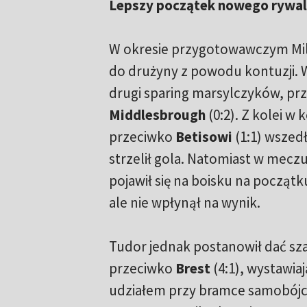
Lepszy początek nowego rywa
W okresie przygotowawczym Mili
do drużyny z powodu kontuzji. W
drugi sparing marsylczyków, pr
Middlesbrough
(0:2). Z kolei w
przeciwko
Betisowi
(1:1) wszed
strzelił gola. Natomiast w mecz
pojawił się na boisku na początk
ale nie wpłynął na wynik.
Tudor jednak postanowił dać sza
przeciwko
Brest
(4:1), wystawia
udziałem przy bramce samobójczej