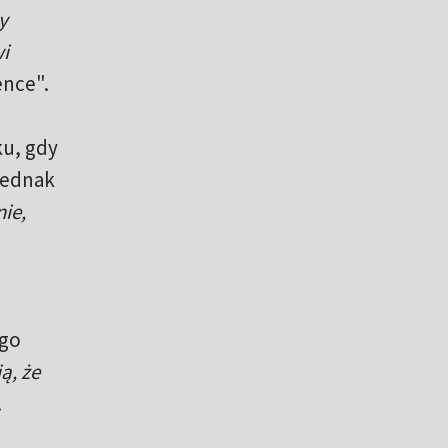
y
i
ence".
ku, gdy
jednak
ie,
ego
ą, że
.