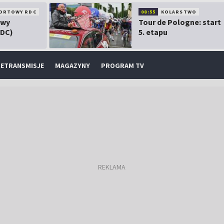
ORTOWY RDC
08:55
KOLARSTWO
owy
Tour de Pologne: start
RDC)
5. etapu
ETRANSMISJE
MAGAZYNY
PROGRAM TV