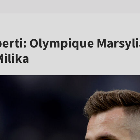
perti: Olympique Marsyli
ilika