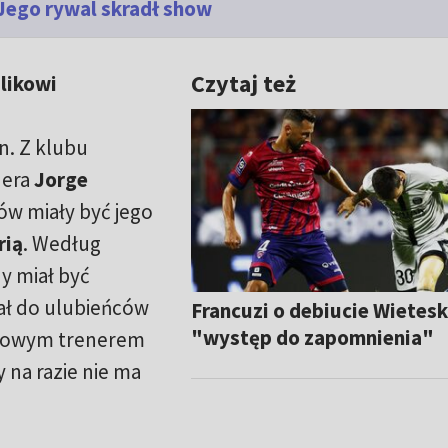
 Jego rywal skradł show
Czytaj też
likowi
n. Z klubu
nera
Jorge
w miały być jego
rią
. Według
y miał być
żał do ulubieńców
Francuzi o debiucie Wietesk
"występ do zapomnienia"
 Nowym trenerem
y na razie nie ma