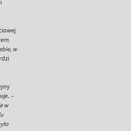
i
ciowej
zem.
ebie, w
rdzi
żyny
uje.
–
le w
lu
było