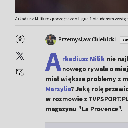
Arkadiusz Milik rozpoczął sezon Ligue 1 nieudanym wystę
Przemysław Chlebicki
OB
A
rkadiusz Milik
nie naj
nowego rywala o miej
miał większe problemy z 
Marsylia
? Jaką rolę przewi
w rozmowie z TVPSPORT.PL 
magazynu "La Provence".