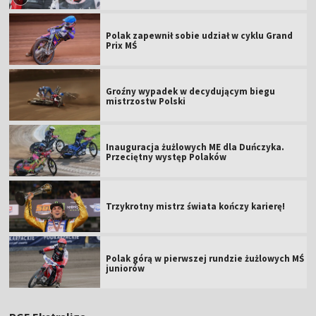
Polak zapewnił sobie udział w cyklu Grand
Prix MŚ
Groźny wypadek w decydującym biegu
mistrzostw Polski
Inauguracja żużlowych ME dla Duńczyka.
Przeciętny występ Polaków
Trzykrotny mistrz świata kończy karierę!
Polak górą w pierwszej rundzie żużlowych MŚ
juniorów