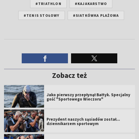
#TRIATHLON
#KAJAKARSTWO
#TENIS STOŁOWY
#SIATKÓWKA PLAŻOWA
Zobacz też
Jako pierwszy przepłynął Bałtyk. Specjalny
gość "Sportowego Wieczoru"
Prezydent naszych sąsiadów został...
dziennikarzem sportowym