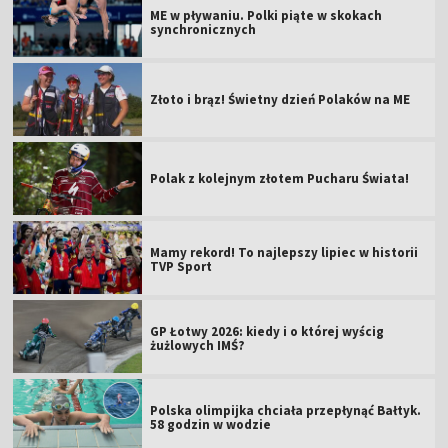
ME w pływaniu. Polki piąte w skokach
synchronicznych
Złoto i brąz! Świetny dzień Polaków na ME
Polak z kolejnym złotem Pucharu Świata!
Mamy rekord! To najlepszy lipiec w historii
TVP Sport
GP Łotwy 2026: kiedy i o której wyścig
żużlowych IMŚ?
Polska olimpijka chciała przepłynąć Bałtyk.
58 godzin w wodzie