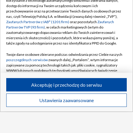
Gratulował mu książę Monako
korzystanie z technologii automatycznego śledzenia i zbierania danych,
dostęp do informacji na Twoim urządzeniu końcowym i ich
przechowywanie oraz na przetwarzanie Twoich danych osobowych przez
Dzisiaj konkursy LGP w Courchevel. O której
nas, czyli Telewizję Polską S.A. w likwidacji (zwaną dalej również „TVP”),
skoki?
Zaufanych Partnerów z IAB* (1201 firm)
oraz pozostałych
Zaufanych
Partnerów TVP (93 firm)
, w celach marketingowych (w tym do
zautomatyzowanego dopasowania reklam do Twoich zainteresowań i
Jubileusz 110-lecia Legii. "Na wspomnienia
mierzenia ich skuteczności) i pozostałych, które wskazujemy poniżej, a
nie starczy nocy"
także zgody na udostępnianie przez nas identyfikatora PPID do Google.
Twoje dane osobowe zbierane podczas odwiedzania przez Ciebie naszych
poszczególnych serwisów
zwanych dalej „Portalem”, w tym informacje
zapisywane za pomocą technologii takich jak: pliki cookie, sygnalizatory
WWW lub innych podobnych technologii umożliwiających świadczenie
TVP
dopasowanych i bezpiecznych usług, personalizację treści oraz reklam,
udostępnianie funkcji mediów społecznościowych oraz analizowanie
Abonament TVP
Regulamin TVP
Akceptuję i przechodzę do serwisu
ruchu w Internecie.
Polityka prywatności
Sklep TVP
Twoje dane osobowe zbierane podczas odwiedzania przez Ciebie
Ustawienia zaawansowane
Biuro Reklamy
Moje zgody
News
Transmisje
Wideo
Więcej
poszczególnych serwisów
na Portalu, takie jak adresy IP, identyfikatory
Twoich urządzeń końcowych i identyfikatory plików cookie, informacje o
Oferta Handlowa
Biuro reklamy
Twoich wyszukiwaniach w serwisach Portalu czy historia odwiedzin będą
przetwarzane przez TVP,
Zaufanych Partnerów z IAB
oraz pozostałych
Telegazeta ogłoszenia
Kontakt
Zaufanych Partnerów TVP
dla realizacji następujących celów i funkcji:
przechowywania informacji na urządzeniu lub dostęp do nich, wyboru
Emisja w TVP
DO GÓRY