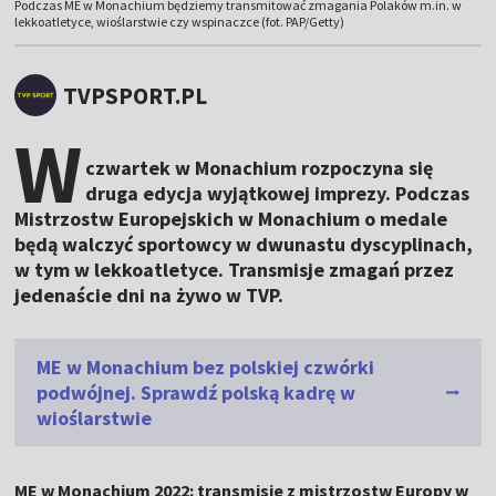
Podczas ME w Monachium będziemy transmitować zmagania Polaków m.in. w
lekkoatletyce, wioślarstwie czy wspinaczce (fot. PAP/Getty)
TVPSPORT.PL
W
czwartek w Monachium rozpoczyna się
druga edycja wyjątkowej imprezy. Podczas
Mistrzostw Europejskich w Monachium o medale
będą walczyć sportowcy w dwunastu dyscyplinach,
w tym w lekkoatletyce. Transmisje zmagań przez
jedenaście dni na żywo w TVP.
ME w Monachium bez polskiej czwórki
podwójnej. Sprawdź polską kadrę w
wioślarstwie
ME w Monachium 2022: transmisje z mistrzostw Europy w