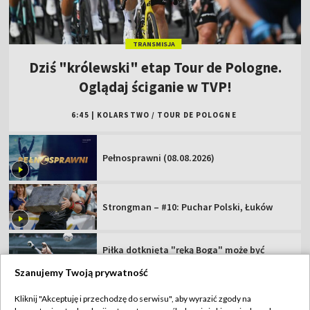
TRANSMISJA
Dziś "królewski" etap Tour de Pologne.
Oglądaj ściganie w TVP!
6:45
|
KOLARSTWO
/
TOUR DE POLOGNE
Pełnosprawni (08.08.2026)
Strongman – #10: Puchar Polski, Łuków
Piłka dotknięta "ręką Boga" może być
sprzedana za miliony
Szanujemy Twoją prywatność
Niespodziewany triumfator z Bukowiny.
Kliknij "Akceptuję i przechodzę do serwisu", aby wyrazić zgody na