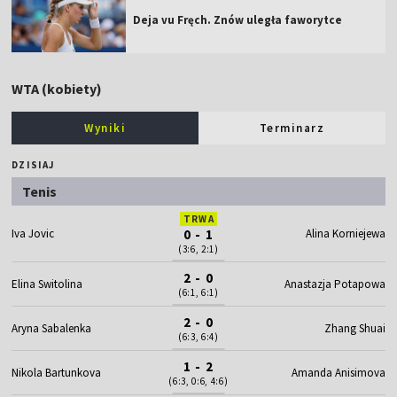
Deja vu Fręch. Znów uległa faworytce
WTA (kobiety)
Wyniki
Terminarz
DZISIAJ
Tenis
TRWA
Iva Jovic
0 - 1
Alina Korniejewa
(3:6, 2:1)
2 - 0
Elina Switolina
Anastazja Potapowa
(6:1, 6:1)
2 - 0
Aryna Sabalenka
Zhang Shuai
(6:3, 6:4)
1 - 2
Nikola Bartunkova
Amanda Anisimova
(6:3, 0:6, 4:6)