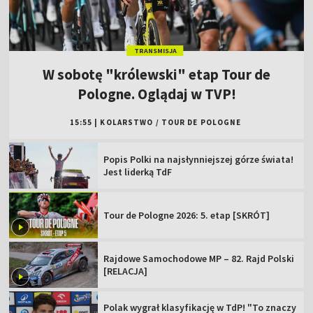
TRANSMISJA
W sobotę "królewski" etap Tour de
Pologne. Oglądaj w TVP!
15:55
|
KOLARSTWO
/
TOUR DE POLOGNE
Popis Polki na najsłynniejszej górze świata!
Jest liderką TdF
Tour de Pologne 2026: 5. etap [SKRÓT]
Rajdowe Samochodowe MP – 82. Rajd Polski
[RELACJA]
Polak wygrał klasyfikację w TdP! "To znaczy