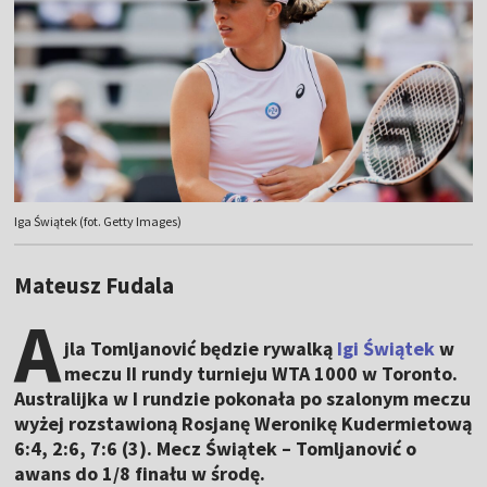
Iga Świątek (fot. Getty Images)
Mateusz Fudala
A
jla Tomljanović będzie rywalką
Igi Świątek
w
meczu II rundy turnieju WTA 1000 w Toronto.
Australijka w I rundzie pokonała po szalonym meczu
wyżej rozstawioną Rosjanę Weronikę Kudermietową
6:4, 2:6, 7:6 (3). Mecz Świątek – Tomljanović o
awans do 1/8 finału w środę.