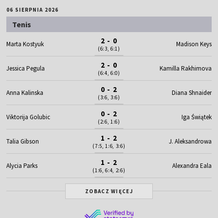
06 SIERPNIA 2026
Tenis
2 - 0
Marta Kostyuk
Madison Keys
(6:3, 6:1)
2 - 0
Jessica Pegula
Kamilla Rakhimova
(6:4, 6:0)
0 - 2
Anna Kalinska
Diana Shnaider
(3:6, 3:6)
0 - 2
Viktorija Golubic
Iga Świątek
(2:6, 1:6)
1 - 2
Talia Gibson
J. Aleksandrowa
(7:5, 1:6, 3:6)
1 - 2
Alycia Parks
Alexandra Eala
(1:6, 6:4, 2:6)
ZOBACZ WIĘCEJ