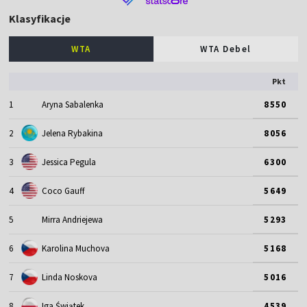
Klasyfikacje
WTA
WTA Debel
Pkt
1
Aryna Sabalenka
8550
2
Jelena Rybakina
8056
3
Jessica Pegula
6300
4
Coco Gauff
5649
5
Mirra Andriejewa
5293
6
Karolina Muchova
5168
7
Linda Noskova
5016
8
Iga Świątek
4539