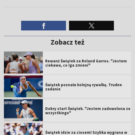
Zobacz też
Rewanż Świątek za Roland Garros. "Jestem
ciekawa, co Iga zmieni"
Świątek poznała kolejną rywalkę. Trudne
zadanie
Dobry start Świątek. "Jestem zadowolona ze
wszystkiego"
Świątek idzie za ciosem! Szybka wygrana w