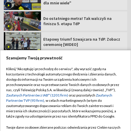
dla mnie wiele"
Do ostatniego metra! Tak walczyli na
finiszu 5. etapu TdP
Etapowy triumf Szwajcara na TdP. Zobacz
ceremonię [WIDEO]
Szanujemy Twoją prywatność
Kliknij "Akceptuję i przechodzę do serwisu", aby wyrazić zgody na
korzystanie z technologii automatycznego śledzenia i zbierania danych,
TVP
dostęp do informacji na Twoim urządzeniu końcowym i ich
Abonament TVP
Regulamin TVP
przechowywanie oraz na przetwarzanie Twoich danych osobowych przez
nas, czyli Telewizję Polską S.A. w likwidacji (zwaną dalej również „TVP”),
Polityka prywatności
Sklep TVP
Zaufanych Partnerów z IAB* (1201 firm)
oraz pozostałych
Zaufanych
Partnerów TVP (93 firm)
, w celach marketingowych (w tym do
Biuro Reklamy
Moje zgody
zautomatyzowanego dopasowania reklam do Twoich zainteresowań i
mierzenia ich skuteczności) i pozostałych, które wskazujemy poniżej, a
Oferta Handlowa
Biuro reklamy
także zgody na udostępnianie przez nas identyfikatora PPID do Google.
Telegazeta ogłoszenia
Kontakt
Twoje dane osobowe zbierane podczas odwiedzania przez Ciebie naszych