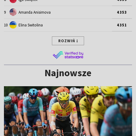
9
Amanda Anisimova
4353
10
Elina Switolina
4351
ROZWIŃ
Najnowsze