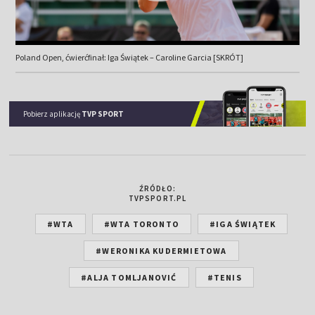
Poland Open, ćwierćfinał: Iga Świątek – Caroline Garcia [SKRÓT]
Pobierz aplikację
TVP SPORT
ŹRÓDŁO:
TVPSPORT.PL
#WTA
#WTA TORONTO
#IGA ŚWIĄTEK
#WERONIKA KUDERMIETOWA
#ALJA TOMLJANOVIĆ
#TENIS