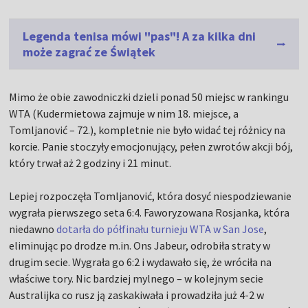
Legenda tenisa mówi "pas"! A za kilka dni
może zagrać ze Świątek
Mimo że obie zawodniczki dzieli ponad 50 miejsc w rankingu
WTA (Kudermietowa zajmuje w nim 18. miejsce, a
Tomljanović – 72.), kompletnie nie było widać tej różnicy na
korcie. Panie stoczyły emocjonujący, pełen zwrotów akcji bój,
który trwał aż 2 godziny i 21 minut.
Lepiej rozpoczęła Tomljanović, która dosyć niespodziewanie
wygrała pierwszego seta 6:4. Faworyzowana Rosjanka, która
niedawno
dotarła do półfinału turnieju WTA w San Jose
,
eliminując po drodze m.in. Ons Jabeur, odrobiła straty w
drugim secie. Wygrała go 6:2 i wydawało się, że wróciła na
właściwe tory. Nic bardziej mylnego – w kolejnym secie
Australijka co rusz ją zaskakiwała i prowadziła już 4-2 w