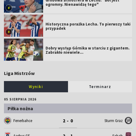
Grobowa atmosfera w Lechu. "Ból jest
ogromny. Nienawidzę tego"
Historyczna porażka Lecha. To pierwszy taki
przypadek
Dobry występ Górnika w starciu z gigantem.
Zabrakło niewiele...
Liga Mistrzów
Wyniki
Terminarz
05 SIERPNIA 2026
Piłka nożna
2 - 0
Fenerbahce
Sturm Graz
2 - 1
Aarhus GF
Sabah