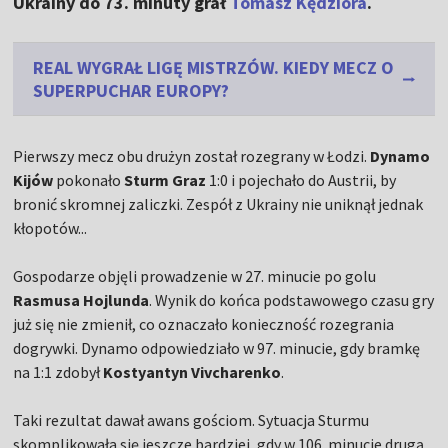
Ukrainy do 73. minuty grał
Tomasz Kędziora
.
REAL WYGRAŁ LIGĘ MISTRZÓW. KIEDY MECZ O
SUPERPUCHAR EUROPY?
Pierwszy mecz obu drużyn został rozegrany w Łodzi.
Dynamo
Kijów
pokonało
Sturm Graz
1:0 i pojechało do Austrii, by
bronić skromnej zaliczki. Zespół z Ukrainy nie uniknął jednak
kłopotów...
Gospodarze objęli prowadzenie w 27. minucie po golu
Rasmusa Hojlunda
. Wynik do końca podstawowego czasu gry
już się nie zmienił, co oznaczało konieczność rozegrania
dogrywki. Dynamo odpowiedziało w 97. minucie, gdy bramkę
na 1:1 zdobył
Kostyantyn Vivcharenko
.
Taki rezultat dawał awans gościom. Sytuacja Sturmu
skomplikowała się jeszcze bardziej, gdy w 106. minucie drugą