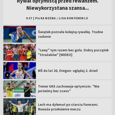
Rywal optymistą przed rewanżem.
Niewykorzystana szansa...
4:37
|
PIŁKA NOŻNA
/
LIGA KONFERENCJI
Świątek poznała kolejną rywalkę. Trudne
zadanie
"Lewy" tym razem bez gola. Dobry początek
"Strażaków" [WIDEO]
MŚ do lat 20, Oregon: oglądaj 2. dzień
Trener GKS zachowuje optymizm. "Nie
jesteśmy bez szans"
Lech ma dylemat po starciu Farerami.
Roważa przełożenie meczu