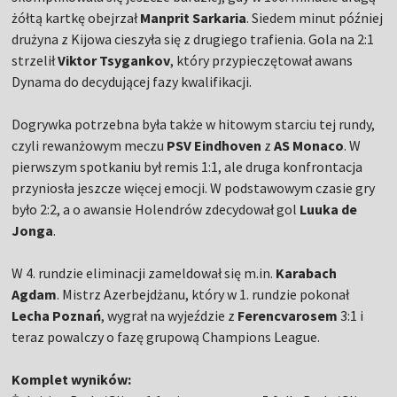
żółtą kartkę obejrzał
Manprit Sarkaria
. Siedem minut później
drużyna z Kijowa cieszyła się z drugiego trafienia. Gola na 2:1
strzelił
Viktor Tsygankov
, który przypieczętował awans
Dynama do decydującej fazy kwalifikacji.
Dogrywka potrzebna była także w hitowym starciu tej rundy,
czyli rewanżowym meczu
PSV Eindhoven
z
AS Monaco
. W
pierwszym spotkaniu był remis 1:1, ale druga konfrontacja
przyniosła jeszcze więcej emocji. W podstawowym czasie gry
było 2:2, a o awansie Holendrów zdecydował gol
Luuka de
Jonga
.
W 4. rundzie eliminacji zameldował się m.in.
Karabach
Agdam
. Mistrz Azerbejdżanu, który w 1. rundzie pokonał
Lecha Poznań
, wygrał na wyjeździe z
Ferencvarosem
3:1 i
teraz powalczy o fazę grupową Champions League.
Komplet wyników: