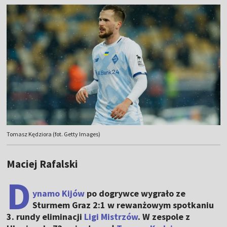
Tomasz Kędziora (fot. Getty Images)
Maciej Rafalski
D
ynamo Kijów
po dogrywce wygrało ze
Sturmem Graz 2:1 w rewanżowym spotkaniu
3. rundy eliminacji
Ligi Mistrzów
. W zespole z