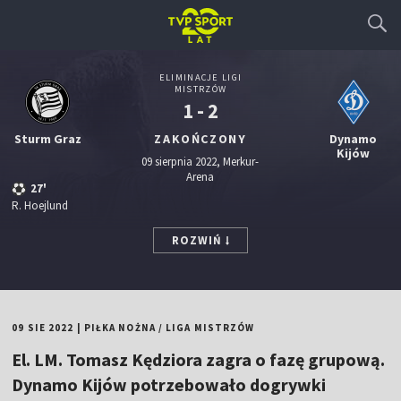
ELIMINACJE LIGI
MISTRZÓW
1 - 2
Sturm Graz
ZAKOŃCZONY
Dynamo
Kijów
09 sierpnia 2022, Merkur-
Arena
27'
R. Hoejlund
ROZWIŃ
09 SIE 2022
|
PIŁKA NOŻNA
/
LIGA MISTRZÓW
El. LM. Tomasz Kędziora zagra o fazę grupową.
Dynamo Kijów potrzebowało dogrywki