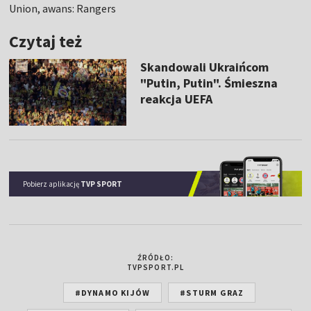
Union, awans: Rangers
Czytaj też
Skandowali Ukraińcom
"Putin, Putin". Śmieszna
reakcja UEFA
Pobierz aplikację
TVP SPORT
ŹRÓDŁO:
TVPSPORT.PL
#DYNAMO KIJÓW
#STURM GRAZ