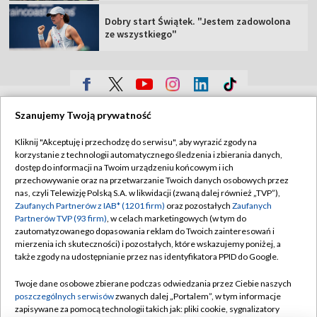
Dobry start Świątek. "Jestem zadowolona
ze wszystkiego"
TVP
Szanujemy Twoją prywatność
Abonament TVP
Regulamin TVP
Kliknij "Akceptuję i przechodzę do serwisu", aby wyrazić zgody na
Polityka prywatności
Sklep TVP
korzystanie z technologii automatycznego śledzenia i zbierania danych,
dostęp do informacji na Twoim urządzeniu końcowym i ich
Biuro Reklamy
Moje zgody
przechowywanie oraz na przetwarzanie Twoich danych osobowych przez
nas, czyli Telewizję Polską S.A. w likwidacji (zwaną dalej również „TVP”),
Oferta Handlowa
Biuro reklamy
Zaufanych Partnerów z IAB* (1201 firm)
oraz pozostałych
Zaufanych
Partnerów TVP (93 firm)
, w celach marketingowych (w tym do
Telegazeta ogłoszenia
Kontakt
zautomatyzowanego dopasowania reklam do Twoich zainteresowań i
Emisja w TVP
mierzenia ich skuteczności) i pozostałych, które wskazujemy poniżej, a
także zgody na udostępnianie przez nas identyfikatora PPID do Google.
Kanały
Rada Programowa
Twoje dane osobowe zbierane podczas odwiedzania przez Ciebie naszych
Ogłoszenia przetargowe
poszczególnych serwisów
zwanych dalej „Portalem”, w tym informacje
©2026 Telewizja Polska Spółka Akcyjna w likwidacji
zapisywane za pomocą technologii takich jak: pliki cookie, sygnalizatory
Akademia Telewizyjna