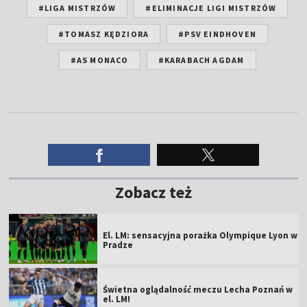
#LIGA MISTRZÓW
#ELIMINACJE LIGI MISTRZÓW
#TOMASZ KĘDZIORA
#PSV EINDHOVEN
#AS MONACO
#KARABACH AGDAM
Zobacz też
El. LM: sensacyjna porażka Olympique Lyon w
Pradze
Świetna oglądalność meczu Lecha Poznań w
el. LM!