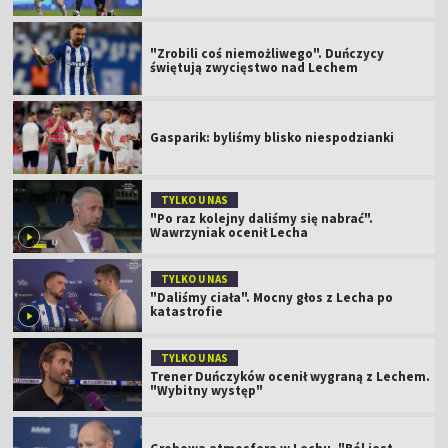
"Zrobili coś niemożliwego". Duńczycy
świętują zwycięstwo nad Lechem
Gasparik: byliśmy blisko niespodzianki
TYLKO U NAS
"Po raz kolejny daliśmy się nabrać".
Wawrzyniak ocenił Lecha
TYLKO U NAS
"Daliśmy ciała". Mocny głos z Lecha po
katastrofie
TYLKO U NAS
Trener Duńczyków ocenił wygraną z Lechem.
"Wybitny występ"