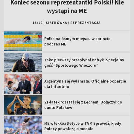
Koniec sezonu reprezentantki Polski! Nie
wystąpi na ME
13:10
|
SIATKÓWKA
/
REPREZENTACJA
Polka na ósmym miejscu w sprincie
podczas ME
Jako pierwszy przepłynął Bałtyk. Specjalny
gość "Sportowego Wieczoru"
Argentyna się wyłamała. Oficjalne poparcie
dla Infantino
21-latek rozstał się z Lechem. Dołączył do
duetu Polaków
ME w lekkoatletyce w TVP. Sprawdź, kiedy
Polacy powalczą o medale