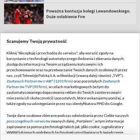
Poważna kontuzja kolegi Lewandowskiego.
Duże osłabienie Fire
Szanujemy Twoją prywatność
TVP
Kliknij "Akceptuję i przechodzę do serwisu", aby wyrazić zgody na
korzystanie z technologii automatycznego śledzenia i zbierania danych,
Abonament TVP
Regulamin TVP
dostęp do informacji na Twoim urządzeniu końcowym i ich
Polityka prywatności
Sklep TVP
przechowywanie oraz na przetwarzanie Twoich danych osobowych przez
nas, czyli Telewizję Polską S.A. w likwidacji (zwaną dalej również „TVP”),
Biuro Reklamy
Moje zgody
Zaufanych Partnerów z IAB* (1201 firm)
oraz pozostałych
Zaufanych
Partnerów TVP (93 firm)
, w celach marketingowych (w tym do
Oferta Handlowa
Biuro reklamy
zautomatyzowanego dopasowania reklam do Twoich zainteresowań i
mierzenia ich skuteczności) i pozostałych, które wskazujemy poniżej, a
Telegazeta ogłoszenia
Kontakt
także zgody na udostępnianie przez nas identyfikatora PPID do Google.
Emisja w TVP
Twoje dane osobowe zbierane podczas odwiedzania przez Ciebie naszych
Kanały
Rada Programowa
poszczególnych serwisów
zwanych dalej „Portalem”, w tym informacje
zapisywane za pomocą technologii takich jak: pliki cookie, sygnalizatory
Ogłoszenia przetargowe
WWW lub innych podobnych technologii umożliwiających świadczenie
©2026 Telewizja Polska Spółka Akcyjna w likwidacji
dopasowanych i bezpiecznych usług, personalizację treści oraz reklam,
Akademia Telewizyjna