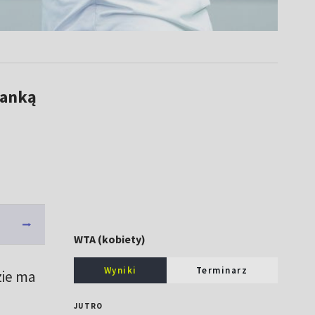
kanką
WTA (kobiety)
Wyniki
Terminarz
zie ma
JUTRO