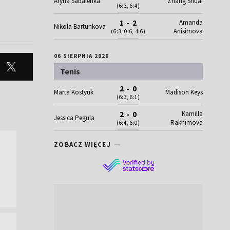
Aryna Sabalenka
Zhang Shuai
(6:3, 6:4)
Amanda
1 - 2
Nikola Bartunkova
Anisimova
(6:3, 0:6, 4:6)
06 SIERPNIA 2026
Tenis
2 - 0
Marta Kostyuk
Madison Keys
(6:3, 6:1)
Kamilla
2 - 0
Jessica Pegula
Rakhimova
(6:4, 6:0)
ZOBACZ WIĘCEJ