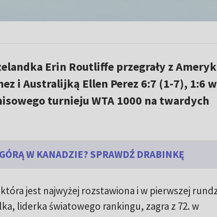
zelandka Erin Routliffe przegrały z Amery
ez i Australijką Ellen Perez 6:7 (1-7), 1:6 w
enisowego turnieju WTA 1000 na twardych
 GÓRĄ W KANADZIE? SPRAWDŹ DRABINKĘ
 która jest najwyżej rozstawiona i w pierwszej rund
lka, liderka światowego rankingu, zagra z 72. w