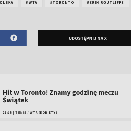
SOLSKA
#WTA
#TORONTO
#ERIN ROUTLIFFE
UDOSTĘPNIJ NA X
Hit w Toronto! Znamy godzinę meczu
Świątek
21:15
|
TENIS
/
WTA (KOBIETY)