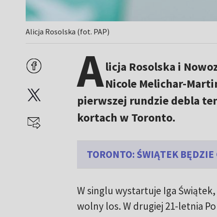
Alicja Rosolska (fot. PAP)
A
licja Rosolska i Nowo
Nicole Melichar-Martin
pierwszej rundzie debla t
kortach w Toronto.
TORONTO: ŚWIĄTEK BĘDZIE
W singlu wystartuje Iga Świątek,
wolny los. W drugiej 21-letnia Po