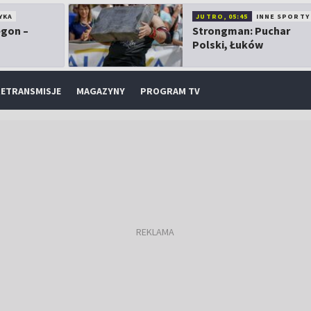
YKA
JUTRO, 05:45
INNE SPORTY
egon –
Strongman: Puchar
Polski, Łuków
ETRANSMISJE
MAGAZYNY
PROGRAM TV