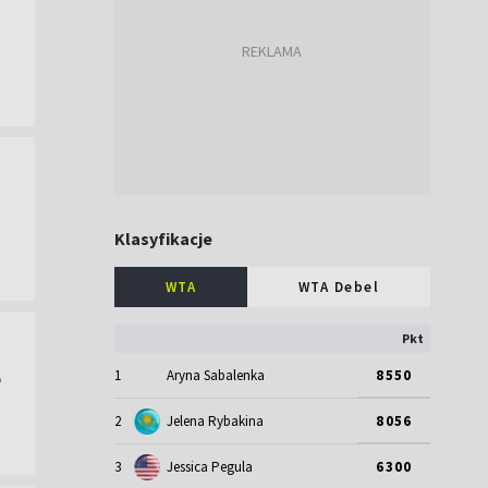
Klasyfikacje
WTA
WTA Debel
Pkt
e
1
Aryna Sabalenka
8550
2
Jelena Rybakina
8056
3
Jessica Pegula
6300