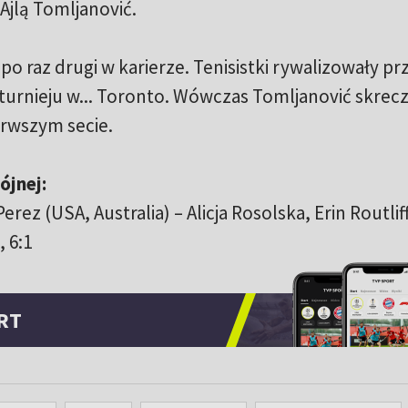
 Ajlą Tomljanović.
 po raz drugi w karierze. Tenisistki rywalizowały pr
 turnieju w... Toronto. Wówczas Tomljanović skrec
erwszym secie.
ójnej:
erez (USA, Australia) – Alicja Rosolska, Erin Routlif
, 6:1
RT