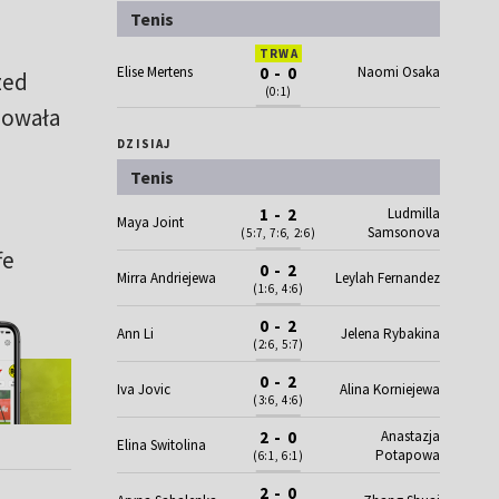
Tenis
TRWA
Elise Mertens
0 - 0
Naomi Osaka
zed
(0:1)
zowała
DZISIAJ
Tenis
Ludmilla
1 - 2
Maya Joint
Samsonova
(5:7, 7:6, 2:6)
fe
0 - 2
Mirra Andriejewa
Leylah Fernandez
(1:6, 4:6)
0 - 2
Ann Li
Jelena Rybakina
(2:6, 5:7)
0 - 2
Iva Jovic
Alina Korniejewa
(3:6, 4:6)
Anastazja
2 - 0
Elina Switolina
Potapowa
(6:1, 6:1)
2 - 0