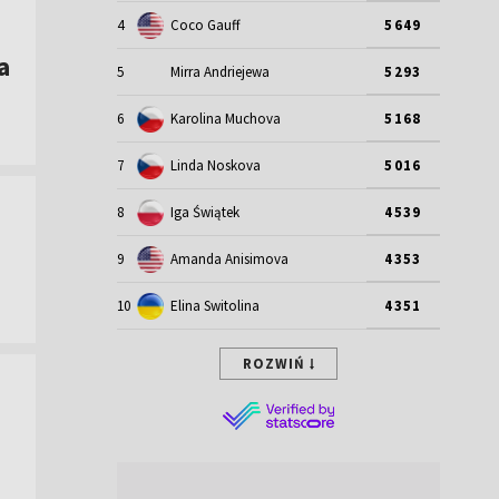
4
Coco Gauff
5649
a
5
Mirra Andriejewa
5293
6
Karolina Muchova
5168
7
Linda Noskova
5016
8
Iga Świątek
4539
9
Amanda Anisimova
4353
10
Elina Switolina
4351
ROZWIŃ