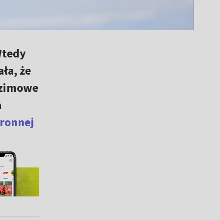
Wtedy
ała, że
 zimowe
a
oronnej