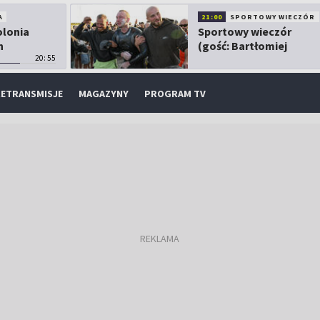
A
21:00
SPORTOWY WIECZÓR
olonia
Sportowy wieczór
h
(gość: Bartłomiej
20:55
Kubkowski)
ETRANSMISJE
MAGAZYNY
PROGRAM TV