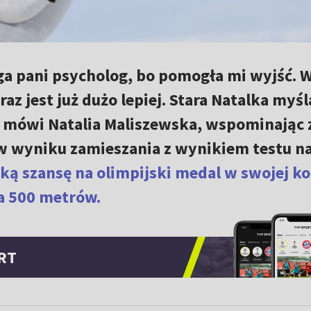
uga pani psycholog, bo pomogła mi wyjść. 
raz jest już dużo lepiej. Stara Natalka myśl
– mówi Natalia Maliszewska, wspominając
 w wyniku zamieszania z wynikiem testu n
lką szansę na olimpijski medal w swojej k
na 500 metrów.
RT