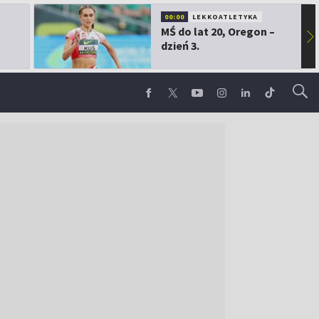
00:00
LEKKOATLETYKA
MŚ do lat 20, Oregon –
▶
dzień 3.