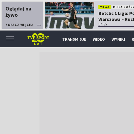
Oglądaj na
TRWA
PIŁKA NOŻN
Betclic 1 Liga: P
żywo
Warszawa – Ruc
Chorzów
17:55
ZOBACZ WIĘCEJ
TRANSMISJE
WIDEO
WYNIKI
R