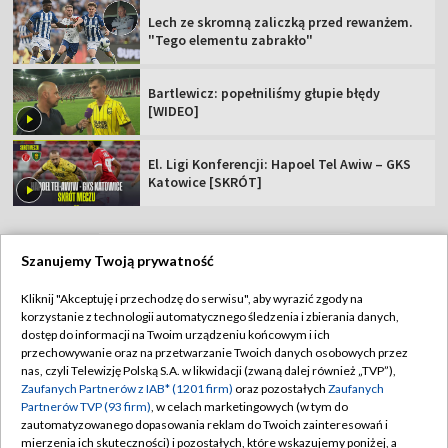
Lech ze skromną zaliczką przed rewanżem.
"Tego elementu zabrakło"
Bartlewicz: popełniliśmy głupie błędy
[WIDEO]
El. Ligi Konferencji: Hapoel Tel Awiw – GKS
Katowice [SKRÓT]
Szanujemy Twoją prywatność
TVP
Kliknij "Akceptuję i przechodzę do serwisu", aby wyrazić zgody na
korzystanie z technologii automatycznego śledzenia i zbierania danych,
Abonament TVP
Regulamin TVP
dostęp do informacji na Twoim urządzeniu końcowym i ich
Polityka prywatności
Sklep TVP
przechowywanie oraz na przetwarzanie Twoich danych osobowych przez
nas, czyli Telewizję Polską S.A. w likwidacji (zwaną dalej również „TVP”),
Biuro Reklamy
Moje zgody
Zaufanych Partnerów z IAB* (1201 firm)
oraz pozostałych
Zaufanych
Partnerów TVP (93 firm)
, w celach marketingowych (w tym do
Oferta Handlowa
Biuro reklamy
zautomatyzowanego dopasowania reklam do Twoich zainteresowań i
mierzenia ich skuteczności) i pozostałych, które wskazujemy poniżej, a