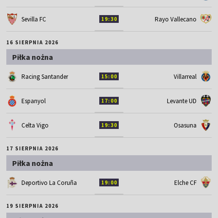
Sevilla FC
Rayo Vallecano
19:30
16 SIERPNIA 2026
Piłka nożna
Racing Santander
Villarreal
15:00
Espanyol
Levante UD
17:00
Celta Vigo
Osasuna
19:30
17 SIERPNIA 2026
Piłka nożna
Deportivo La Coruña
Elche CF
19:00
19 SIERPNIA 2026