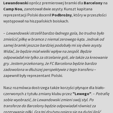
Lewandowski
oprócz premierowej bramki dla
Barcelony
na
Camp Nou
, zanotował dwie asysty. Kunszt kapitana
reprezentacji Polski docenił
Podbrożny
, który w przeszłości
występował na hiszpańskich boiskach.
–
Lewandowski strzelił bardzo ładnego gola, bo trudno było
zmieścić piłkę w bramce z niemal zerowego kąta. Jednak od
samej bramki jeszcze bardziej podobały mi się dwie asysty.
Widać, że będzie miał wielki wpływ na zespół. Będzie
odpowiadał nie tylko za strzelanie goli, ale także za kreowanie
gry. Jestem przekonany, że FC Barcelona będzie bardzo
zadowolona w dłuższej perspektywie z tego transferu
–
zapewnił były reprezentant Polski.
Nasz rozmówca dostrzega także korzyści płynące dla biało-
czerwonych z tytułu zmiany klubu przez
"Lewego"
. –
Potrafię
sobie wyobrazić, że Lewandowski zmieni swój styl. Po
transferze do Barcelony będzie odpowiadał również za
rozgrywanie piłki. Gra tej drużyny opiera się na dużej ilość