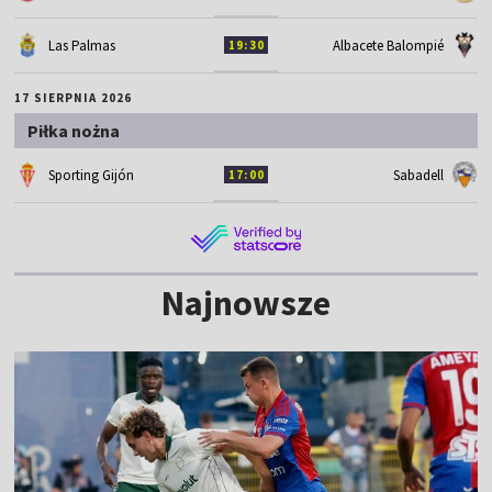
Las Palmas
Albacete Balompié
19:30
17 SIERPNIA 2026
Piłka nożna
Sporting Gijón
Sabadell
17:00
Najnowsze