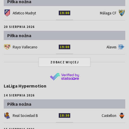
Piłka nożna
Atletico Madryt
Málaga CF
19:00
20 SIERPNIA 2026
Piłka nożna
Rayo Vallecano
Alaves
19:00
ZOBACZ WIĘCEJ
LaLiga Hypermotion
14 SIERPNIA 2026
Piłka nożna
Real Sociedad B
Castellon
18:30