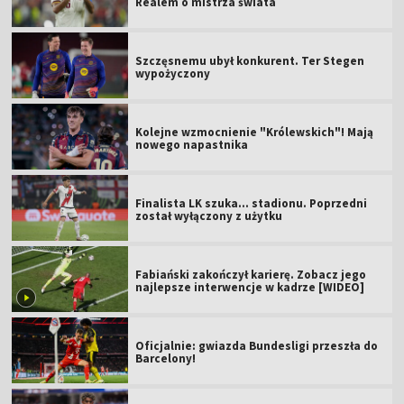
Realem o mistrza świata
Szczęsnemu ubył konkurent. Ter Stegen
wypożyczony
Kolejne wzmocnienie "Królewskich"! Mają
nowego napastnika
Finalista LK szuka... stadionu. Poprzedni
został wyłączony z użytku
Fabiański zakończył karierę. Zobacz jego
najlepsze interwencje w kadrze [WIDEO]
Oficjalnie: gwiazda Bundesligi przeszła do
Barcelony!