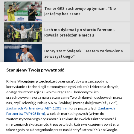
Trener GKS zachowuje optymizm. "Nie
jesteśmy bez szans"
Lech ma dylemat po starciu Farerami.
Roważa przełożenie meczu
Dobry start Świątek. "Jestem zadowolona
ze wszystkiego"
Szanujemy Twoją prywatność
Kliknij "Akceptuję i przechodzę do serwisu", aby wyrazić zgody na
korzystanie z technologii automatycznego śledzenia i zbierania danych,
TVP
dostęp do informacji na Twoim urządzeniu końcowym i ich
Abonament TVP
Regulamin TVP
przechowywanie oraz na przetwarzanie Twoich danych osobowych przez
nas, czyli Telewizję Polską S.A. w likwidacji (zwaną dalej również „TVP”),
Polityka prywatności
Sklep TVP
Zaufanych Partnerów z IAB* (1201 firm)
oraz pozostałych
Zaufanych
Partnerów TVP (93 firm)
, w celach marketingowych (w tym do
Biuro Reklamy
Moje zgody
zautomatyzowanego dopasowania reklam do Twoich zainteresowań i
mierzenia ich skuteczności) i pozostałych, które wskazujemy poniżej, a
Oferta Handlowa
Biuro reklamy
także zgody na udostępnianie przez nas identyfikatora PPID do Google.