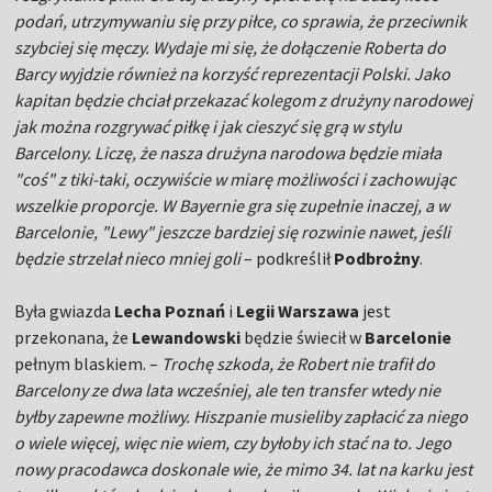
podań, utrzymywaniu się przy piłce, co sprawia, że przeciwnik
szybciej się męczy. Wydaje mi się, że dołączenie Roberta do
Barcy wyjdzie również na korzyść reprezentacji Polski. Jako
kapitan będzie chciał przekazać kolegom z drużyny narodowej
jak można rozgrywać piłkę i jak cieszyć się grą w stylu
Barcelony. Liczę, że nasza drużyna narodowa będzie miała
"coś" z tiki-taki, oczywiście w miarę możliwości i zachowując
wszelkie proporcje. W Bayernie gra się zupełnie inaczej, a w
Barcelonie, "Lewy" jeszcze bardziej się rozwinie nawet, jeśli
będzie strzelał nieco mniej goli
– podkreślił
Podbrożny
.
Była gwiazda
Lecha Poznań
i
Legii Warszawa
jest
przekonana, że
Lewandowski
będzie świecił w
Barcelonie
pełnym blaskiem. –
Trochę szkoda, że Robert nie trafił do
Barcelony ze dwa lata wcześniej, ale ten transfer wtedy nie
byłby zapewne możliwy. Hiszpanie musieliby zapłacić za niego
o wiele więcej, więc nie wiem, czy byłoby ich stać na to. Jego
nowy pracodawca doskonale wie, że mimo 34. lat na karku jest