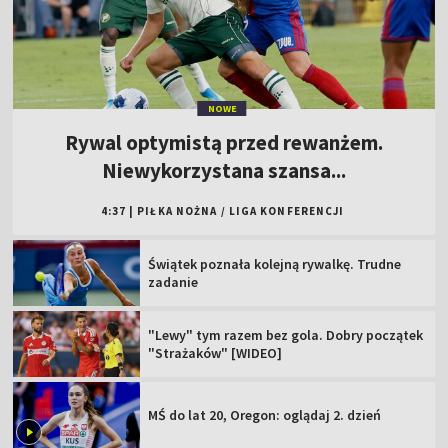
NOWE
Rywal optymistą przed rewanżem.
Niewykorzystana szansa...
4:37
|
PIŁKA NOŻNA
/
LIGA KONFERENCJI
Świątek poznała kolejną rywalkę. Trudne
zadanie
"Lewy" tym razem bez gola. Dobry początek
"Strażaków" [WIDEO]
MŚ do lat 20, Oregon: oglądaj 2. dzień