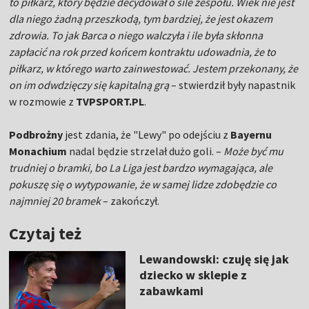
to piłkarz, który będzie decydował o sile zespołu. Wiek nie jest
dla niego żadną przeszkodą, tym bardziej, że jest okazem
zdrowia. To jak Barca o niego walczyła i ile była skłonna
zapłacić na rok przed końcem kontraktu udowadnia, że to
piłkarz, w którego warto zainwestować. Jestem przekonany, że
on im odwdzięczy się kapitalną grą
– stwierdził były napastnik
w rozmowie z
TVPSPORT.PL
.
Podbrożny
jest zdania, że "Lewy" po odejściu z
Bayernu
Monachium
nadal będzie strzelał dużo goli. –
Może być mu
trudniej o bramki, bo La Liga jest bardzo wymagająca, ale
pokuszę się o wytypowanie, że w samej lidze zdobędzie co
najmniej 20 bramek
– zakończył.
Czytaj też
Lewandowski: czuję się jak
dziecko w sklepie z
zabawkami