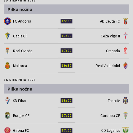
15 SIERPNIA 2026
Piłka nożna
FC Andorra
AD Ceuta FC
15:00
Cadiz CF
Celta Vigo II
17:00
Real Oviedo
Granada
17:00
Mallorca
Real Valladolid
19:30
16 SIERPNIA 2026
Piłka nożna
SD Eibar
Tenerife
15:00
Burgos CF
Córdoba CF
17:00
Girona FC
CD Leganés
17:00