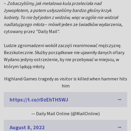
–
Zobaczyliśmy, jak metalowa kula przeleciała nad
żywopłotem, a potem usłyszeliśmy bardzo głośny krzyk
kobiety. To nie był jeden z widzów, więc w ogóle nie widział
nadlatującego młota
– mówił jeden ze świadków wydarzenia,
cytowany przez "Daily Mail".
Ludzie zgromadzeni wokół zaczęli reanimować mężczyznę.
Bezskutecznie. Służby porządkowe nie ujawniły danych ofiary.
Wydano jedyny ostrzeżenie, by nie przebywać w miejscu, w
którym lądują młoty.
Highland Games tragedy as visitor is killed when hammer hits
him
https://t.co/rDzEhTHSWJ
— Daily Mail Online (@MailOnline)
August 8, 2022