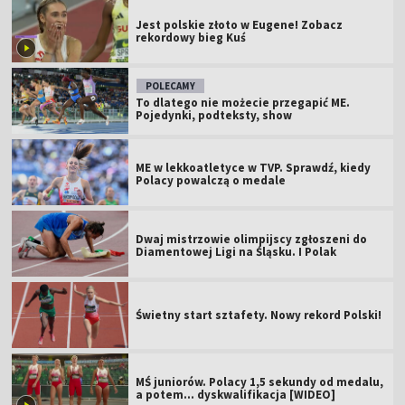
Jest polskie złoto w Eugene! Zobacz
rekordowy bieg Kuś
POLECAMY
To dlatego nie możecie przegapić ME.
Pojedynki, podteksty, show
ME w lekkoatletyce w TVP. Sprawdź, kiedy
Polacy powalczą o medale
Dwaj mistrzowie olimpijscy zgłoszeni do
Diamentowej Ligi na Śląsku. I Polak
Świetny start sztafety. Nowy rekord Polski!
MŚ juniorów. Polacy 1,5 sekundy od medalu,
a potem... dyskwalifikacja [WIDEO]