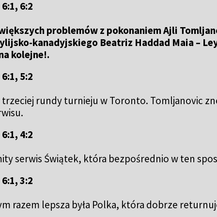
6:1, 6:2
 większych problemów z pokonaniem Ajli Tomljanov
ylijsko-kanadyjskiego Beatriz Haddad Maia – Ley
na kolejne!.
6:1, 5:2
 trzeciej rundy turnieju w Toronto. Tomljanovic zn
rwisu.
6:1, 4:2
ity serwis Świątek, która bezpośrednio w ten spo
6:1, 3:2
m razem lepsza była Polka, która dobrze returnuj