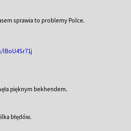
czasem sprawia to problemy Polce.
m/lBoU4Sr71j
ysnęła pięknym bekhendem.
kilka błędów.