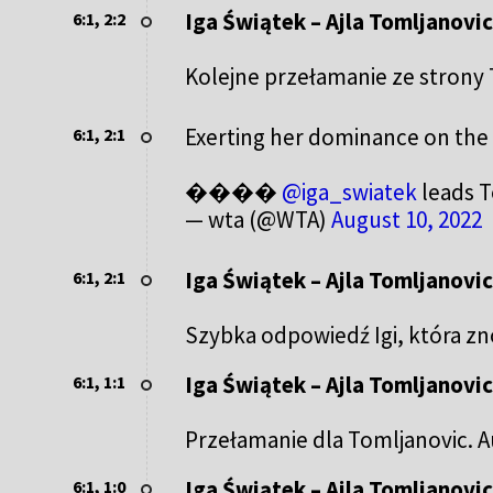
Iga Świątek – Ajla Tomljanovic 
6:1, 2:2
Kolejne przełamanie ze strony T
Exerting her dominance on the
6:1, 2:1
����
@iga_swiatek
leads T
— wta (@WTA)
August 10, 2022
Iga Świątek – Ajla Tomljanovic 
6:1, 2:1
Szybka odpowiedź Igi, która z
Iga Świątek – Ajla Tomljanovic 
6:1, 1:1
Przełamanie dla Tomljanovic. Aus
Iga Świątek – Ajla Tomljanovic 
6:1, 1:0