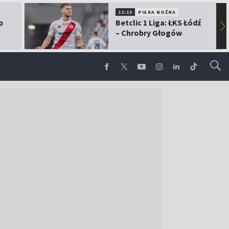
12:15
PIŁKA NOŻNA
p
Betclic 1 Liga: ŁKS Łódź
▶
– Chrobry Głogów