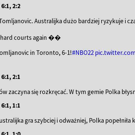
6:1, 2:2
omljanovic. Australijka dużo bardziej ryzykuje i 
 hard courts again ��
omljanovic in Toronto, 6-1!
#NBO22
pic.twitter.co
6:1, 2:1
nów zaczyna się rozkręcać. W tym gemie Polka bł
6:1, 1:1
tralijka gra szybciej i odważniej, Polka popełniła 
6:1, 1:0