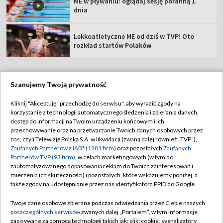
ME w pływaniu: oglądaj sesję poranną 1.
dnia
Lekkoatletyczne ME od dziś w TVP! Oto
rozkład startów Polaków
Szanujemy Twoją prywatność
TVP
Kliknij "Akceptuję i przechodzę do serwisu", aby wyrazić zgody na
korzystanie z technologii automatycznego śledzenia i zbierania danych,
Abonament TVP
Regulamin TVP
dostęp do informacji na Twoim urządzeniu końcowym i ich
Polityka prywatności
Sklep TVP
przechowywanie oraz na przetwarzanie Twoich danych osobowych przez
nas, czyli Telewizję Polską S.A. w likwidacji (zwaną dalej również „TVP”),
Biuro Reklamy
Moje zgody
Zaufanych Partnerów z IAB* (1201 firm)
oraz pozostałych
Zaufanych
Partnerów TVP (93 firm)
, w celach marketingowych (w tym do
Oferta Handlowa
Biuro reklamy
zautomatyzowanego dopasowania reklam do Twoich zainteresowań i
mierzenia ich skuteczności) i pozostałych, które wskazujemy poniżej, a
Telegazeta ogłoszenia
Kontakt
także zgody na udostępnianie przez nas identyfikatora PPID do Google.
Emisja w TVP
Twoje dane osobowe zbierane podczas odwiedzania przez Ciebie naszych
Kanały
Rada Programowa
poszczególnych serwisów
zwanych dalej „Portalem”, w tym informacje
zapisywane za pomocą technologii takich jak: pliki cookie, sygnalizatory