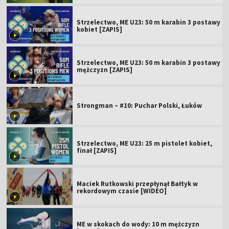
Strzelectwo, ME U23: 50 m karabin 3 postawy
kobiet [ZAPIS]
Strzelectwo, ME U23: 50 m karabin 3 postawy
mężczyzn [ZAPIS]
Strongman – #10: Puchar Polski, Łuków
Strzelectwo, ME U23: 25 m pistolet kobiet,
finał [ZAPIS]
Maciek Rutkowski przepłynął Bałtyk w
rekordowym czasie [WIDEO]
ME w skokach do wody: 10 m mężczyzn