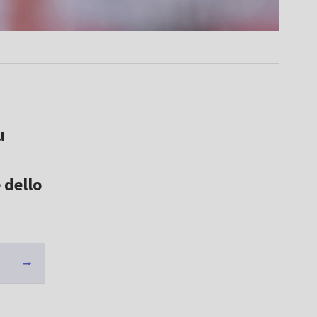
u
 dello