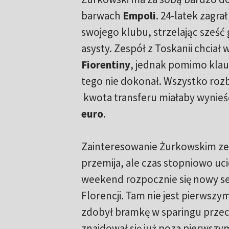
barwach
Empoli
. 24-latek zagra
swojego klubu, strzelając sześć g
asysty. Zespół z Toskanii chciał
Fiorentiny
, jednak pomimo klau
tego nie dokonał. Wszystko rozbi
kwota transferu miałaby wynieś
euro
.
Zainteresowanie Żurkowskim ze 
przemija, ale czas stopniowo uci
weekend rozpocznie się nowy 
Florencji. Tam nie jest pierws
zdobył bramkę w sparingu prze
znajdował się już poza pierwszy