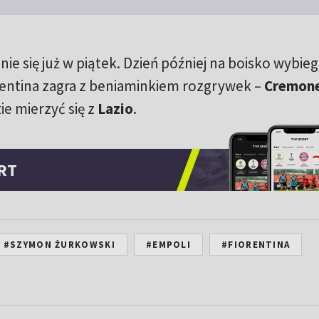
ie się już w piątek. Dzień później na boisko wybieg
entina zagra z beniaminkiem rozgrywek –
Cremon
e mierzyć się z
Lazio
.
RT
#SZYMON ŻURKOWSKI
#EMPOLI
#FIORENTINA