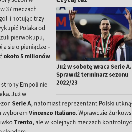
ł w 37 meczach
oli i notując trzy
 wykupić Polaka od
zuli pierwokupu,
ja sie o pieniądze –
ć
około 5 milionów
Już w sobotę wraca Serie A.
Sprawdź terminarz sezonu
2022/23
strony Empoli nie
eka. Już w
sezon
Serie A
, natomiast reprezentant Polski utkną
zym wyborem
Vincenzo Italiano
. Wprawdzie Żurkows
ciwko
Trento
, ale w kolejnych meczach kontrolny
m składem.