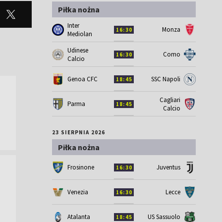
Piłka nożna
Inter
Monza
16:30
Mediolan
Udinese
Como
16:30
Calcio
Genoa CFC
SSC Napoli
18:45
Cagliari
Parma
18:45
Calcio
23 SIERPNIA 2026
Piłka nożna
Frosinone
Juventus
16:30
Venezia
Lecce
16:30
Atalanta
US Sassuolo
18:45