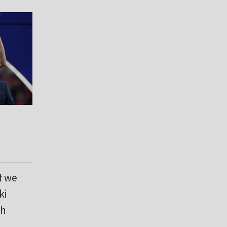
ł we
ki
ch