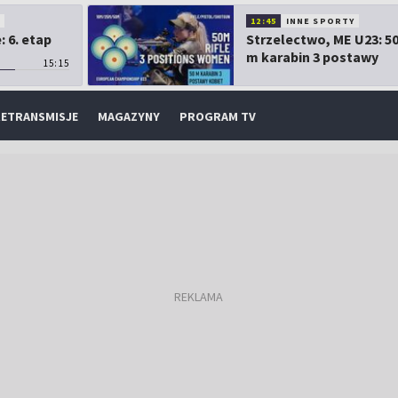
O
12:45
INNE SPORTY
 6. etap
Strzelectwo, ME U23: 5
m karabin 3 postawy
15:15
kobiet
ETRANSMISJE
MAGAZYNY
PROGRAM TV