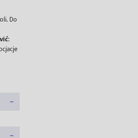
oli. Do
vić
:
cjacje