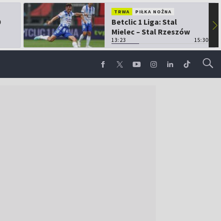
TRWA
PIŁKA NOŻNA
0
Betclic 1 Liga: Stal
▶
Mielec – Stal Rzeszów
13:23
15:30