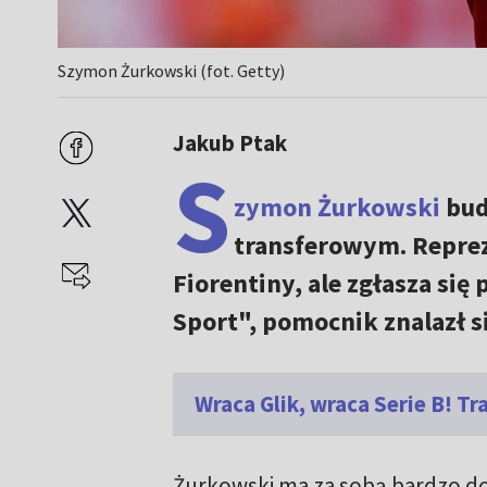
Szymon Żurkowski (fot. Getty)
Jakub Ptak
S
zymon Żurkowski
bud
transferowym. Reprez
Fiorentiny, ale zgłasza się
Sport", pomocnik znalazł si
Wraca Glik, wraca Serie B! T
Żurkowski ma za sobą bardzo d