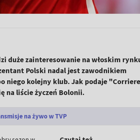
zi duże zainteresowanie na włoskim rynk
entant Polski nadal jest zawodnikiem
 po niego kolejny klub. Jak podaje "Corriere
ę na liście życzeń Bolonii.
ransmisje na żywo w TVP
Czytaj też
obry sezon w